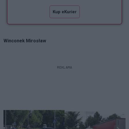
Kup eKurier
Winconek Mirosław
REKLAMA