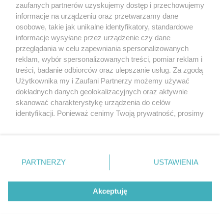
Karygodna dewastacja na pl. Adamowicza w
zaufanych partnerów uzyskujemy dostęp i przechowujemy
Szczecinie
informacje na urządzeniu oraz przetwarzamy dane
osobowe, takie jak unikalne identyfikatory, standardowe
POGODA
informacje wysyłane przez urządzenie czy dane
przeglądania w celu zapewniania spersonalizowanych
reklam, wybór spersonalizowanych treści, pomiar reklam i
treści, badanie odbiorców oraz ulepszanie usług. Za zgodą
18
℃
Użytkownika my i Zaufani Partnerzy możemy używać
dokładnych danych geolokalizacyjnych oraz aktywnie
Zobacz prognozę na 3 dni
skanować charakterystykę urządzenia do celów
identyfikacji. Ponieważ cenimy Twoją prywatność, prosimy
o zgodę na korzystanie z tych technologii poprzez
kliknięcie „Akceptuję”. Zgoda jest dobrowolna i zawsze
możesz ją zmienić/wycofać klikając przycisk ustawień
prywatności znajdujący się w lewym dolnym rogu strony
PARTNERZY
USTAWIENIA
Copyright © 2022 Kurier Szczeciński sp. z o.o.
. Niektóre rodzaje przetwarzania danych nie wymagają
Wszelkie prawa zastrzeżone
zgody użytkownika, ale masz prawo sprzeciwić się
Kontakt
Nota wydawnicza
Nota prawna
takiemu przetwarzaniu. Preferencje będą miały
Akceptuję
zastosowania tylko na tej witrynie.
Polityka prywatności
Reklama
Zapoznaj się z poniższymi informacjami, abyś mógł