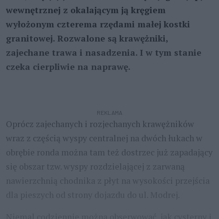
wewnętrznej z okalającym ją kręgiem
wyłożonym czterema rzędami małej kostki
granitowej. Rozwalone są krawężniki,
zajechane trawa i nasadzenia. I w tym stanie
czeka cierpliwie na naprawę.
REKLAMA
Oprócz zajechanych i rozjechanych krawężników
wraz z częścią wyspy centralnej na dwóch łukach w
obrębie ronda można tam też dostrzec już zapadający
się obszar tzw. wyspy rozdzielającej z zarwaną
nawierzchnią chodnika z płyt na wysokości przejścia
dla pieszych od strony dojazdu do ul. Modrej.
Niemal codziennie można obserwować, jak cysterny i