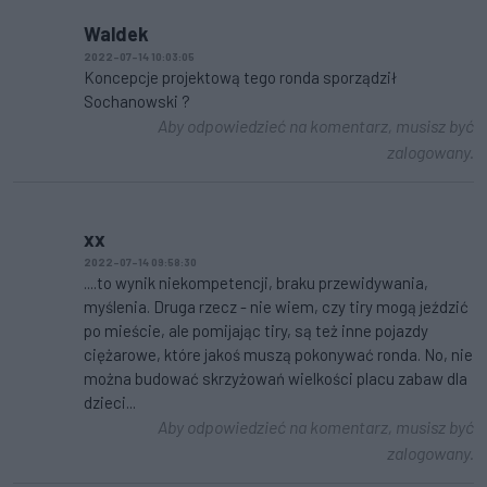
Waldek
2022-07-14 10:03:05
Koncepcje projektową tego ronda sporządził
Sochanowski ?
Aby odpowiedzieć na komentarz, musisz być
zalogowany.
xx
2022-07-14 09:58:30
....to wynik niekompetencji, braku przewidywania,
myślenia. Druga rzecz - nie wiem, czy tiry mogą jeździć
po mieście, ale pomijając tiry, są też inne pojazdy
ciężarowe, które jakoś muszą pokonywać ronda. No, nie
można budować skrzyżowań wielkości placu zabaw dla
dzieci...
Aby odpowiedzieć na komentarz, musisz być
zalogowany.