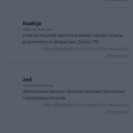
Koalicja
2022-07-14 07:20:21
Koalicja Krzystka świetnie prowadzi sprawy miasta ,
przpomnijmy to Bezpartyjni, Zieloni i PO
Aby odpowiedzieć na komentarz, musisz być
zalogowany.
zed
2022-07-14 07:15:09
Zamontować kamery i obciążyć kosztami kierowców
rozjeżdżających ronda.
Aby odpowiedzieć na komentarz, musisz być
zalogowany.