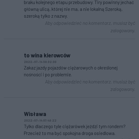
braku kolejnego etapu przebudowy. Tiry powinny jechać
główną ulicą, której nie ma, a nie lokalną Szeroką,
szeroką tylko z nazwy.
Aby odpowiedzieć na komentarz, musisz być
zalogowany.
to wina kierowców
2022-07-14 08:02:00
Zakaz jazdy pojazdów ciężarowych o określonej
nośności i po problemie.
Aby odpowiedzieć na komentarz, musisz być
zalogowany.
Wisława
2022-07-14 07:48:22
Tylko dlaczego tyle ciężarówek jeździ tym rondem?
Przecież to ma być spokojna droga osiedlowa.