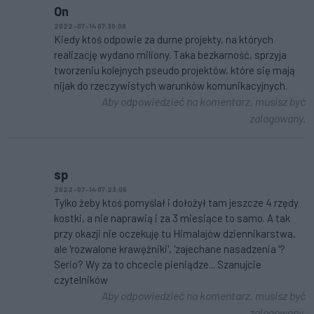
On
2022-07-14 07:30:08
Kiedy ktoś odpowie za durne projekty, na których
realizację wydano miliony. Taka bezkarność, sprzyja
tworzeniu kolejnych pseudo projektów, które się mają
nijak do rzeczywistych warunków komunikacyjnych.
Aby odpowiedzieć na komentarz, musisz być
zalogowany.
sp
2022-07-14 07:23:06
Tylko żeby ktoś pomyślał i dołożył tam jeszcze 4 rzędy
kostki, a nie naprawią i za 3 miesiące to samo. A tak
przy okazji nie oczekuję tu Himalajów dziennikarstwa,
ale 'rozwalone krawężniki', 'zajechane nasadzenia '?
Serio? Wy za to chcecie pieniądze... Szanujcie
czytelników
Aby odpowiedzieć na komentarz, musisz być
zalogowany.