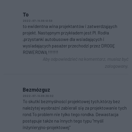
To
2022-07-14 09:41:50
to ewidentna wina projektantów i zatwerdząjąych
projekt. Następnym przykładem jest Pl. Rodła
,przystanki autobusowe dla wsiadających i
wysiadających pasażer przechodzi przez DROGĘ
ROWEROWĄ !!!!!!!
Aby odpowiedzieć na komentarz, musisz być
zalogowany.
Bezmózguz
2022-07-14 09:36:02
To skutki bezmyślności projektowej tych,którzy bez
należytej wyobraźni zabierali się za projektowanie tych
rond.To problem nie tylko tego rondka. Dewastacja
postępuje także na innych tego typu "myśli
inżynieryjno-projektowej"