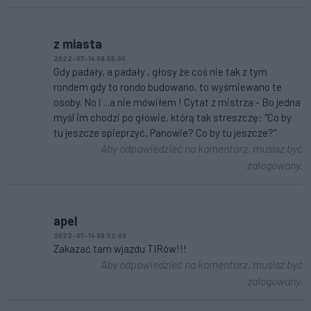
z miasta
2022-07-14 08:56:05
Gdy padały, a padały , głosy że coś nie tak z tym
rondem gdy to rondo budowano, to wyśmiewano te
osoby. No i ...a nie mówiłem ! Cytat z mistrza - Bo jedna
myśl im chodzi po głowie, którą tak streszczę: "Co by
tu jeszcze spieprzyć, Panowie? Co by tu jeszcze?"
Aby odpowiedzieć na komentarz, musisz być
zalogowany.
apel
2022-07-14 08:52:09
Zakazać tam wjazdu TIRów!!!
Aby odpowiedzieć na komentarz, musisz być
zalogowany.