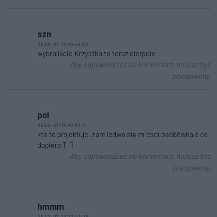
szn
2022-07-14 00:45:52
wybraliście Krzystka to teraz cierpcie
Aby odpowiedzieć na komentarz, musisz być
zalogowany.
pol
2022-07-14 00:03:17
kto to projektuje...tam ledwo się miesci osobówka a co
dopiero TIR
Aby odpowiedzieć na komentarz, musisz być
zalogowany.
hmmm
2022-07-13 23:43:29