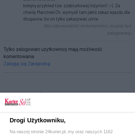
kolejny przykład tzw. zzabiurkowej inżynierii :-(. Za
chwilę Marcinek Ch. wymyśli tam jakiś zakaz wjazdu dla
długasów, bo on tylko zakazywać umie
Aby odpowiedzieć na komentarz, musisz być
zalogowany.
Tylko zalogowani użytkownicy mają możliwość
komentowania
Zaloguj się
Zarejestruj
CZYTAJ TAKŻE
Gwoździem do drzewa
Tłuką, mażą, zaśmiecają. Płacimy za wandali,
Drogi Użytkowniku,
którym na drodze stają… wiaty przystankowe
Na naszej stronie 24kurier.pl, my oraz naszych 1162