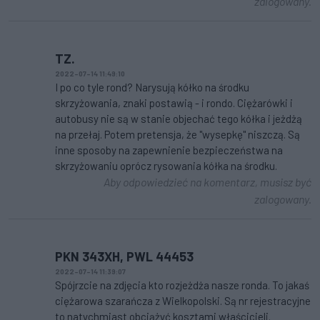
zalogowany.
TZ.
2022-07-14 11:49:10
I po co tyle rond? Narysują kółko na środku
skrzyżowania, znaki postawią - i rondo. Ciężarówki i
autobusy nie są w stanie objechać tego kółka i jeżdżą
na przełaj. Potem pretensja, że "wysepkę" niszczą. Są
inne sposoby na zapewnienie bezpieczeństwa na
skrzyżowaniu oprócz rysowania kółka na środku.
Aby odpowiedzieć na komentarz, musisz być
zalogowany.
PKN 343XH, PWL 44453
2022-07-14 11:39:07
Spójrzcie na zdjęcia kto rozjeżdża nasze ronda. To jakaś
ciężarowa szarańcza z Wielkopolski. Są nr rejestracyjne
to natychmiast obciążyć kosztami właścicieli.