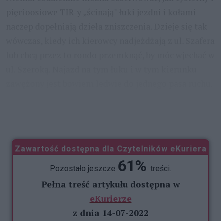
pięcioosiowe TIR-y „ścinają" łuki jezdni i kołami
naczep dopełniają dzieła zniszczenia. Dzieje się tak
wówczas, kiedy ich kierowcy nadjeżdżają z ul. Szafera
lub chcą przez to rondo przemknąć, by móc wjechać w
ul. Szeroką. Najazd na tym łuku i w tym kierunku
zawężony jest bowiem ledwie do jednego pasa ruchu.
Podobne scenki można obserwować, kiedy
nadjeżdżają z ul. Szerokiej, by wjechać
...
Zawartość dostępna dla Czytelników eKuriera
61%
Pozostało jeszcze
treści.
Pełna treść artykułu dostępna w
eKurierze
z dnia 14-07-2022