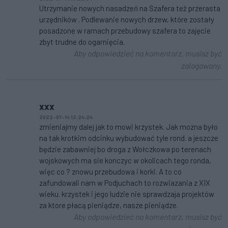
Utrzymanie nowych nasadzeń na Szafera też przerasta
urzędników . Podlewanie nowych drzew, które zostały
posadzone w ramach przebudowy szafera to zajęcie
zbyt trudne do ogarnięcia.
Aby odpowiedzieć na komentarz, musisz być
zalogowany.
xxx
2022-07-14 12:24:24
zmieniajmy dalej jak to mowi krzystek. Jak mozna było
na tak krotkim odcinku wybudować tyle rond. a jeszcze
będzie zabawniej bo droga z Wołczkowa po terenach
wojskowych ma sie konczyc w okolicach tego ronda,
więc co ? znowu przebudowa i korki. A to co
zafundowali nam w Podjuchach to rozwiazania z XIX
wieku. krzystek i jego ludzie nie sprawdzaja projektów
za ktore płacą pieniądze, nasze pieniądze.
Aby odpowiedzieć na komentarz, musisz być