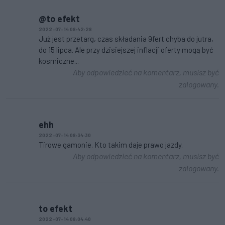
@to efekt
2022-07-14 08:42:28
Już jest przetarg, czas składania 9fert chyba do jutra,
do 15 lipca. Ale przy dzisiejszej inflacji oferty mogą być
kosmiczne...
Aby odpowiedzieć na komentarz, musisz być
zalogowany.
ehh
2022-07-14 08:34:30
Tirowe gamonie. Kto takim daje prawo jazdy.
Aby odpowiedzieć na komentarz, musisz być
zalogowany.
to efekt
2022-07-14 08:04:40