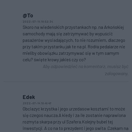
@To
2022-07-14 10:52:34
Skoro na wiedeńskich przystankach np. na Arkońskiej
samochody mają się zatrzymywać by wypuścić
pasażerów wysiadających, to nie rozumiem, dlaczego
przy takim przystanku jak te na pl. Rodła pedalarze nie
mieliby obowiązku zatrzymywać się w tym samym
celu? święte krowy jakieś czy co?
Aby odpowiedzieć na komentarz, musisz być
zalogowany.
Edek
2022-07-14 10:41:47
Obciazyc krzystka i jego urzedasow kosztami to może
się czegoś naucza.A kiedy i za ile zostanie naprawiona
rozmyta skarpa przy ul Szafera.Kolejny bubel tej
inwestycji. A co na to prezydent i jego swita .Czekam na