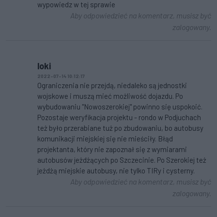
wypowiedz w tej sprawie
Aby odpowiedzieć na komentarz, musisz być
zalogowany.
loki
2022-07-14 10:12:17
Ograniczenia nie przejdą, niedaleko są jednostki
wojskowe i muszą mieć możliwość dojazdu. Po
wybudowaniu "Nowoszerokiej" powinno się uspokoić.
Pozostaje weryfikacja projektu - rondo w Podjuchach
też było przerabiane tuż po zbudowaniu, bo autobusy
komunikacji miejskiej się nie mieściły. Błąd
projektanta, który nie zapoznał się z wymiarami
autobusów jeżdżących po Szczecinie. Po Szerokiej też
jeżdżą miejskie autobusy, nie tylko TIRy i cysterny.
Aby odpowiedzieć na komentarz, musisz być
zalogowany.