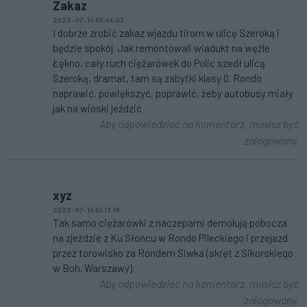
Zakaz
2022-07-14 05:45:03
I dobrze zrobić zakaz wjazdu tirom w ulicę Szeroką i
będzie spokój. Jak remontowali wiadukt na węźle
Łękno, cały ruch ciężarówek do Polic szedł ulicą
Szeroką, dramat, tam są zabytki klasy 0. Rondo
naprawić, powiększyć, poprawić, żeby autobusy miały
jak na wioski jeździć
Aby odpowiedzieć na komentarz, musisz być
zalogowany.
xyz
2022-07-14 01:13:18
Tak samo ciężarówki z naczepami demolują pobocza
na zjeździe z Ku Słońcu w Rondo Pileckiego i przejazd
przez torowisko za Rondem Siwka (skręt z Sikorskiego
w Boh. Warszawy).
Aby odpowiedzieć na komentarz, musisz być
zalogowany.