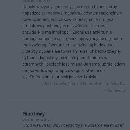
2016-10-10 15:36:50
Dopóki wszyscy będziemy jeść mięso to będziemy
napędzać tą masową masakrę.Jedynym racjonalnym
rozwiązaniem jest całkowita rezygnacja z mięsa i
produktów pochodnych od zwierząt.Taka jest
prawda!Nie ma innej opcji. Żadne użalanki tu nie
pomogą,super ,że są organizacje zajmujące się losem
tych zwierząt i warunkami w jakich są hodowane i
przetrzymywane ale to nie zmienia ich beznadziejnej
sytuacji,dopóki my ludzie nie przestaniemy w
ogromnych ilościach jeść mięsa.Ja sama już nie jadam
mięsa wołowego,wieprzowego został mi do
wyeliminowania kurczak jeszcze i mleko.
Aby odpowiedzieć na komentarz, musisz być
zalogowany.
Miastowy
2016-10-09 18:36:24
Kto z was wrażliwcy i cenzorzy nie wpierdziela mięsa?