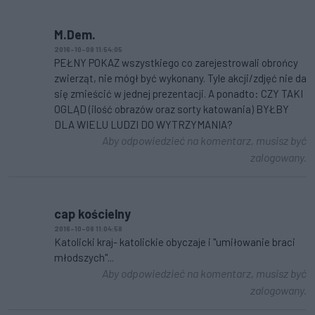
M.Dem.
2016-10-08 11:54:05
PEŁNY POKAZ wszystkiego co zarejestrowali obrońcy
zwierząt, nie mógł być wykonany. Tyle akcji/zdjęć nie da
się zmieścić w jednej prezentacji. A ponadto: CZY TAKI
OGLĄD (ilość obrazów oraz sorty katowania) BYŁBY
DLA WIELU LUDZI DO WYTRZYMANIA?
Aby odpowiedzieć na komentarz, musisz być
zalogowany.
cap kościelny
2016-10-08 11:04:58
Katolicki kraj- katolickie obyczaje i "umiłowanie braci
młodszych"...
Aby odpowiedzieć na komentarz, musisz być
zalogowany.