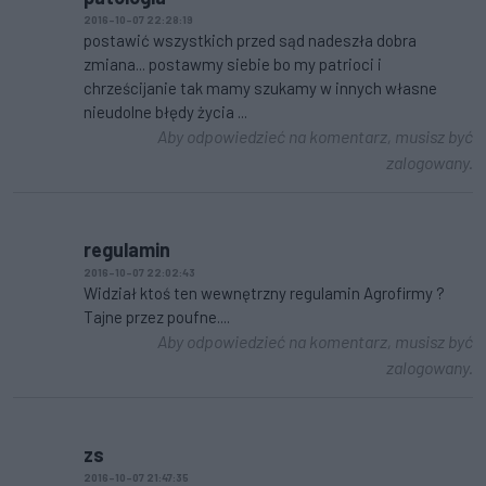
2016-10-07 22:28:19
postawić wszystkich przed sąd nadeszła dobra
zmiana... postawmy siebie bo my patrioci i
chrześcijanie tak mamy szukamy w innych własne
nieudolne błędy życia ...
Aby odpowiedzieć na komentarz, musisz być
zalogowany.
regulamin
2016-10-07 22:02:43
Widział ktoś ten wewnętrzny regulamin Agrofirmy ?
Tajne przez poufne....
Aby odpowiedzieć na komentarz, musisz być
zalogowany.
zs
2016-10-07 21:47:35