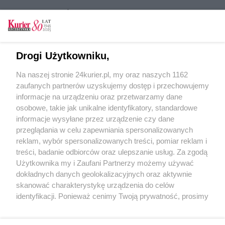
CZYTAJ TAKŻE
Będzie śledztwo w sprawie maltretowania
zwierząt
Drogi Użytkowniku,
W ubojni maltretowano zwierzęta?
Na naszej stronie 24kurier.pl, my oraz naszych 1162
Wstrząsające nagrania z Witkowa
zaufanych partnerów uzyskujemy dostęp i przechowujemy
W imię praw i wyzwolenia zwierząt
informacje na urządzeniu oraz przetwarzamy dane
osobowe, takie jak unikalne identyfikatory, standardowe
POGODA
informacje wysyłane przez urządzenie czy dane
przeglądania w celu zapewniania spersonalizowanych
reklam, wybór spersonalizowanych treści, pomiar reklam i
treści, badanie odbiorców oraz ulepszanie usług. Za zgodą
13
℃
Użytkownika my i Zaufani Partnerzy możemy używać
dokładnych danych geolokalizacyjnych oraz aktywnie
Zobacz prognozę na 3 dni
skanować charakterystykę urządzenia do celów
identyfikacji. Ponieważ cenimy Twoją prywatność, prosimy
o zgodę na korzystanie z tych technologii poprzez
kliknięcie „Akceptuję”. Zgoda jest dobrowolna i zawsze