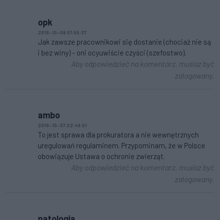
opk
2016-10-08 07:55:37
Jak zawsze pracownikowi się dostanie (chociaż nie są
i bez winy) - oni ocyuwiście czyści (szefostwo).
Aby odpowiedzieć na komentarz, musisz być
zalogowany.
ambo
2016-10-07 22:48:51
To jest sprawa dla prokuratora a nie wewnętrznych
uregulowań regulaminem. Przypominam, że w Polsce
obowiązuje Ustawa o ochronie zwierząt.
Aby odpowiedzieć na komentarz, musisz być
zalogowany.
patologia