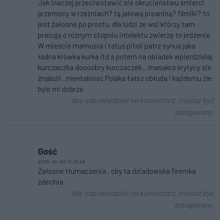
Jak inaczej przeciwstawić sie okrucieństwu śmierci
przemocy w rzeźniach? tą jałową pisaniną? filmiki? to
jest żałosne po prostu. dla ludzi ze wsi którzy tam
pracują o różnym stopniu intelektu zwierzę to jedzenie.
W mieście mamusia i tatuś pitoli patrz synuś jaka
ładna krówka kurka itd a potem na obiadek wpierdzielaj
kurczaczka doooobry kurczaczek....masakra krytycy sie
znaleźli...mentalność Polaka fałsz obłuda i każdemu źle
byle mi dobrze
Aby odpowiedzieć na komentarz, musisz być
zalogowany.
Gość
2016-10-08 13:31:46
Żałosne tłumaczenia , oby ta dziadowska firemka
zdechła .
Aby odpowiedzieć na komentarz, musisz być
zalogowany.