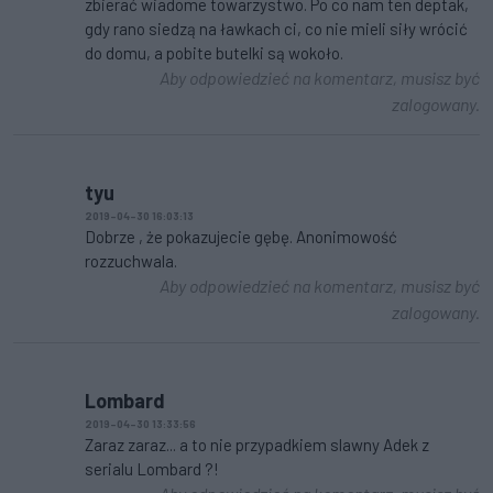
zbierać wiadome towarzystwo. Po co nam ten deptak,
gdy rano siedzą na ławkach ci, co nie mieli siły wrócić
do domu, a pobite butelki są wokoło.
Aby odpowiedzieć na komentarz, musisz być
zalogowany.
tyu
2019-04-30 16:03:13
Dobrze , że pokazujecie gębę. Anonimowość
rozzuchwala.
Aby odpowiedzieć na komentarz, musisz być
zalogowany.
Lombard
2019-04-30 13:33:56
Zaraz zaraz... a to nie przypadkiem slawny Adek z
serialu Lombard ?!