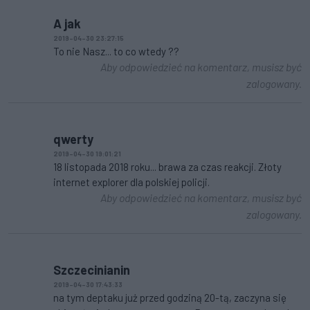
A jak
2019-04-30 23:27:15
To nie Nasz... to co wtedy ??
Aby odpowiedzieć na komentarz, musisz być
zalogowany.
qwerty
2019-04-30 19:01:21
18 listopada 2018 roku... brawa za czas reakcji. Złoty
internet explorer dla polskiej policji.
Aby odpowiedzieć na komentarz, musisz być
zalogowany.
Szczecinianin
2019-04-30 17:43:33
na tym deptaku już przed godziną 20-tą, zaczyna się