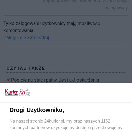
Aby odpowiedzieć na komentarz, musisz być
zalogowany.
Tylko zalogowani użytkownicy mają możliwość
komentowania
Zaloguj się
Zarejestruj
CZYTAJ TAKŻE
Pobicie na stacji paliw. Jest akt oskarżenia
Kopali w głowę leżącego na peronie stacji
Szczecin Główny
Poszukiwany Polak zatrzymany na włoskim
Drogi Użytkowniku,
lotnisku. Wybierał się na audiencję papieża
Na naszej stronie 24kurier.pl, my oraz naszych 1162
Znaleźli przestępcę i kradzione
zaufanych partnerów uzyskujemy dostęp i przechowujemy