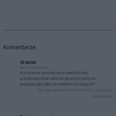
Komentarze
10 latek
2019-04-29 22:42:25
A mi ptaszki doniosly ze to najwybitniejsi
przedstawiceiele naszych glownych partji sie
posprzeczapi tylko nie wiadomo kto kogo bil?
Aby odpowiedzieć na komentarz, musisz być
zalogowany.