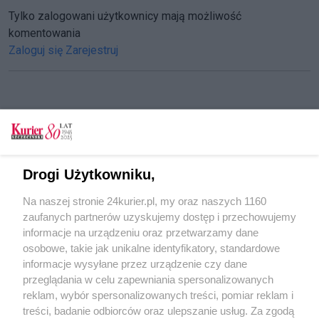
Tylko zalogowani użytkownicy mają możliwość
komentowania
Zaloguj się
Zarejestruj
CZYTAJ TAKŻE
Zaatakowany siekierą bokser w szpitalu
Drogi Użytkowniku,
Śmiertelna bójka
Na naszej stronie 24kurier.pl, my oraz naszych 1160
Pobicie na stacji paliw. Jest akt oskarżenia
zaufanych partnerów uzyskujemy dostęp i przechowujemy
Moja żona jest kulturalną osobą
informacje na urządzeniu oraz przetwarzamy dane
osobowe, takie jak unikalne identyfikatory, standardowe
POGODA
informacje wysyłane przez urządzenie czy dane
przeglądania w celu zapewniania spersonalizowanych
reklam, wybór spersonalizowanych treści, pomiar reklam i
treści, badanie odbiorców oraz ulepszanie usług. Za zgodą
26
℃