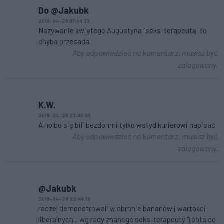
Do @Jakubk
2019-04-29 07:49:33
Nazywanie świętego Augustyna "seks-terapeutą" to
chyba przesada.
Aby odpowiedzieć na komentarz, musisz być
zalogowany.
K.W.
2019-04-28 23:36:06
A no bo się bili bezdomni tylko wstyd kurierowi napisać
Aby odpowiedzieć na komentarz, musisz być
zalogowany.
@Jakubk
2019-04-28 22:48:19
raczej demonstrowali w obronie bananów i wartości
liberalnych... wg rady znanego seks-terapeuty "róbta co