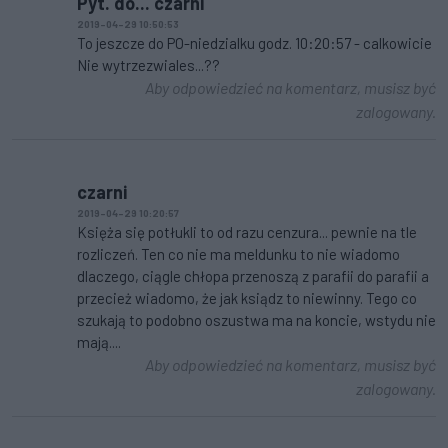
Pyt. do... czarni
2019-04-29 10:50:53
To jeszcze do PO-niedzialku godz. 10:20:57 - calkowicie
Nie wytrzezwiales...??
Aby odpowiedzieć na komentarz, musisz być
zalogowany.
czarni
2019-04-29 10:20:57
Księża się potłukli to od razu cenzura... pewnie na tle
rozliczeń. Ten co nie ma meldunku to nie wiadomo
dlaczego, ciągle chłopa przenoszą z parafii do parafii a
przecież wiadomo, że jak ksiądz to niewinny. Tego co
szukają to podobno oszustwa ma na koncie, wstydu nie
mają....
Aby odpowiedzieć na komentarz, musisz być
zalogowany.