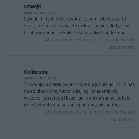
szwejk
2020-02-11 12:14:44
Szkoda mi tych oficerów, którzy sami wiedzą, że to
strata czasu, ale rozkaz to rozkaz - nawet idiotyczny
trzeba wykonać i szkolić te kasztanki Piłsudskiego
Aby odpowiedzieć na komentarz, musisz być
zalogowany.
Golibroda
2020-02-10 10:25:59
To w wojsku szeregowiec może się już nie golić? To nas
na studiach w tej harcerskiej legii akademickiej
wyrzucali z szeregu i kazali golić się na sucho jak były
jakieś odrosty a tu patrzcie państwo jaki postęp.
Aby odpowiedzieć na komentarz, musisz być
zalogowany.