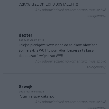
CZKAWKI ZE ŚMIECHU DOSTAŁEM :))
Aby odpowiedzieć na komentarz, musisz być
zalogowany.
dexter
2020-02-10 07:22:12
kolejne pieniądze wyrzucone do ścieków. ołowiane
żołnierzyki z WOT to pomyłka . Lepiej za tą kasę
doposażać i zwiększać WP!!
Aby odpowiedzieć na komentarz, musisz być
zalogowany.
Szwejk
2020-02-10 05:15:29
Putin nie spał całą noc
Aby odpowiedzieć na komentarz, musisz być
zalogowany.