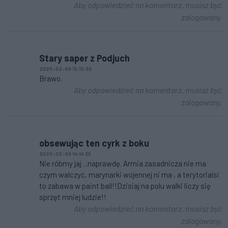
Aby odpowiedzieć na komentarz, musisz być
zalogowany.
Stary saper z Podjuch
2020-02-09 15:15:30
Brawo.
Aby odpowiedzieć na komentarz, musisz być
zalogowany.
obsewując ten cyrk z boku
2020-02-09 14:41:35
Nie róbmy jaj ...naprawdę. Armia zasadnicza nie ma
czym walczyć, marynarki wojennej ni ma , a terytorialsi
to zabawa w paint ball!!Dzisiaj na polu walki liczy się
sprzęt mniej ludzie!!
Aby odpowiedzieć na komentarz, musisz być
zalogowany.