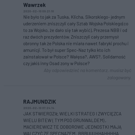
Wawrzek
2020-02-10 09:21:10
Nie było to jak za Tuska, Klicha, Sikorskiego- jednym
uderzeniem zniszczyli cały Sztab Wojska Polskiego(co
to za Wojsko, że dało się tak wybić), Prezesa NBB i od
raz dwóch prezydentów. Zniszczyli cały przemysł
obronny tak że Polska nie miała nawet fabryki prochu i
amunicji. To był super Spec-Naz tylko kto ich
zainstalował w Polsce? Wałęsa?, AWS?, Solidarność
czy jakiś inny Osad zony w Polsce?
Aby odpowiedzieć na komentarz, musisz być
zalogowany.
RAJMUNDZIK
2020-02-10 07:24:14
JAK STWIERDZIŁ WIELKI STRATEG I ZWYCIĘZCA
WIELU BITEW ( TYM POD GRUNWALDEM) ,
MACIEREWICZ TE DOBOROWE JEDNOSTKI MAJĄ
WALCZYĆ ZE SPECNAZEM . BBBUUUHHAHHHHA