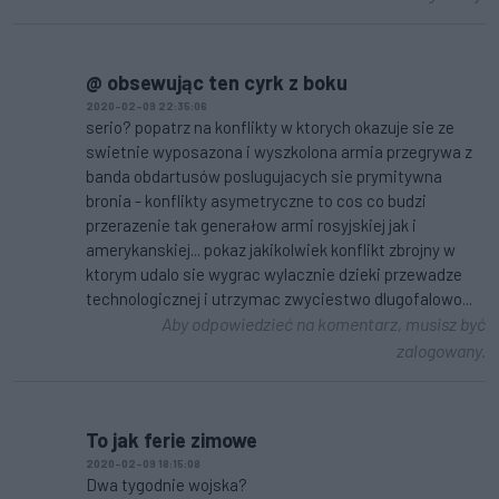
@ obsewując ten cyrk z boku
2020-02-09 22:35:06
serio? popatrz na konflikty w ktorych okazuje sie ze
swietnie wyposazona i wyszkolona armia przegrywa z
banda obdartusów poslugujacych sie prymitywna
bronia - konflikty asymetryczne to cos co budzi
przerazenie tak generałow armi rosyjskiej jak i
amerykanskiej... pokaz jakikolwiek konflikt zbrojny w
ktorym udalo sie wygrac wylacznie dzieki przewadze
technologicznej i utrzymac zwyciestwo dlugofalowo...
Aby odpowiedzieć na komentarz, musisz być
zalogowany.
To jak ferie zimowe
2020-02-09 18:15:08
Dwa tygodnie wojska?