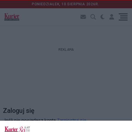
PONIEDZIAŁEK, 10 SIERPNIA 2026R.
REKLAMA
Zaloguj się
Jeśli nie posiadasz konta
Zarejestruj się