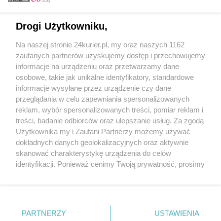
Email
Drogi Użytkowniku,
Na naszej stronie 24kurier.pl, my oraz naszych 1162
Hasło
zaufanych partnerów uzyskujemy dostęp i przechowujemy
informacje na urządzeniu oraz przetwarzamy dane
osobowe, takie jak unikalne identyfikatory, standardowe
informacje wysyłane przez urządzenie czy dane
Zapamiętać?
przeglądania w celu zapewniania spersonalizowanych
reklam, wybór spersonalizowanych treści, pomiar reklam i
Zaloguj
treści, badanie odbiorców oraz ulepszanie usług. Za zgodą
Użytkownika my i Zaufani Partnerzy możemy używać
Zapomniałem hasła
dokładnych danych geolokalizacyjnych oraz aktywnie
skanować charakterystykę urządzenia do celów
identyfikacji. Ponieważ cenimy Twoją prywatność, prosimy
o zgodę na korzystanie z tych technologii poprzez
kliknięcie „Akceptuję”. Zgoda jest dobrowolna i zawsze
możesz ją zmienić/wycofać klikając przycisk ustawień
prywatności znajdujący się w lewym dolnym rogu strony
PARTNERZY
Copyright © 2022 Kurier Szczeciński sp. z o.o.
USTAWIENIA
. Niektóre rodzaje przetwarzania danych nie wymagają