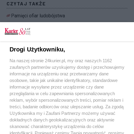
CZYTAJ TAKŻE
Pamięci ofiar ludobójstwa
Uczczono pamięć Polaków wywiezionych w
głąb ZSRR
71 lat temu rozpoczęła się Obława
Drogi Użytkowniku,
Augustowska
Na naszej stronie 24kurier.pl, my oraz naszych 1162
W rocznicę sowieckiej agresji
zaufanych partnerów uzyskujemy dostęp i przechowujemy
Sowieckie pamiątki trafią do bunkra
informacje na urządzeniu oraz przetwarzamy dane
osobowe, takie jak unikalne identyfikatory, standardowe
POGODA
informacje wysyłane przez urządzenie czy dane
przeglądania w celu zapewniania spersonalizowanych
reklam, wybór spersonalizowanych treści, pomiar reklam i
treści, badanie odbiorców oraz ulepszanie usług. Za zgodą
19
℃
Użytkownika my i Zaufani Partnerzy możemy używać
dokładnych danych geolokalizacyjnych oraz aktywnie
Zobacz prognozę na 3 dni
skanować charakterystykę urządzenia do celów
identyfikacji. Ponieważ cenimy Twoją prywatność, prosimy