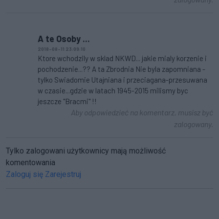
A te Osoby ...
2018-08-11 23:09:10
Ktore wchodzily w sklad NKWD... jakie mialy korzenie i
pochodzenie...?? A ta Zbrodnia Nie byla zapomniana -
tylko Swiadomie Utajniana i przeciagana-przesuwana
w czasie...gdzie w latach 1945-2015 milismy byc
jeszcze "Bracmi" !!
Aby odpowiedzieć na komentarz, musisz być
zalogowany.
Tylko zalogowani użytkownicy mają możliwość
komentowania
Zaloguj się
Zarejestruj