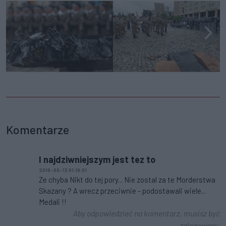
Komentarze
I najdziwniejszym jest tez to
2018-08-13 01:18:01
Ze chyba Nikt do tej pory... Nie zostal za te Morderstwa
Skazany ? A wrecz przeciwnie - podostawali wiele...
Medali !!
Aby odpowiedzieć na komentarz, musisz być
zalogowany.