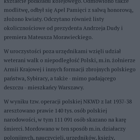
kształcie podkładu kolejowego. Odmówiono także
modlitwę, odbył się Apel Pamięci z salwą honorową,
złożono kwiaty. Odczytano również listy
okolicznościowe od prezydenta Andrzeja Dudy i
premiera Mateusza Morawieckiego.
W uroczystości poza urzędnikami wzięli udział
weterani walk o niepodległość Polski, m.in. żołnierze
Armii Krajowej i innych formacji zbrojnych polskiego
państwa, Sybiracy, a także - mimo padającego
deszczu - mieszkańcy Warszawy.
W wyniku tzw. operacji polskiej NKWD z lat 1937-38
aresztowano prawie 140 tys. osób polskiej
narodowości, w tym 111 091 osób skazano na karę
śmierci. Mordowano w ten sposób m.in. działaczy
polonijnych, nauczycieli, urzędników, księży,