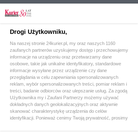
CZYTAJ TAKŻE
Drogi Użytkowniku,
Szczecin poszukuje koronera
Na naszej stronie 24kurier.pl, my oraz naszych 1160
Duże zainteresowanie przetargiem
zaufanych partnerów uzyskujemy dostęp i przechowujemy
Przetarg na trzy ostatnie działki na CU Mulnik
informacje na urządzeniu oraz przetwarzamy dane
osobowe, takie jak unikalne identyfikatory, standardowe
POGODA
informacje wysyłane przez urządzenie czy dane
przeglądania w celu zapewniania spersonalizowanych
reklam, wybór spersonalizowanych treści, pomiar reklam i
treści, badanie odbiorców oraz ulepszanie usług. Za zgodą
20
℃
Użytkownika my i Zaufani Partnerzy możemy używać
dokładnych danych geolokalizacyjnych oraz aktywnie
Zobacz prognozę na 3 dni
skanować charakterystykę urządzenia do celów
identyfikacji. Ponieważ cenimy Twoją prywatność, prosimy
o zgodę na korzystanie z tych technologii poprzez
kliknięcie „Akceptuję”. Zgoda jest dobrowolna i zawsze
możesz ją zmienić/wycofać klikając przycisk ustawień