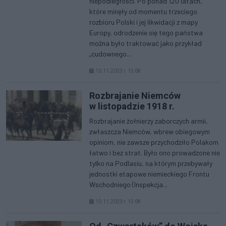
niepodległości. Po ponad 120 latach,
które minęły od momentu trzeciego
rozbioru Polski i jej likwidacji z mapy
Europy, odrodzenie się tego państwa
można było traktować jako przykład
„cudownego...
10.11.2023 r. 15:08
Rozbrajanie Niemców
w listopadzie 1918 r.
Rozbrajanie żołnierzy zaborczych armii,
zwłaszcza Niemców, wbrew obiegowym
opiniom, nie zawsze przychodziło Polakom
łatwo i bez strat. Było ono prowadzone nie
tylko na Podlasiu, na którym przebywały
jednostki etapowe niemieckiego Frontu
Wschodniego (Inspekcja...
10.11.2023 r. 15:08