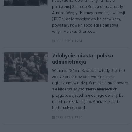
nowy ład Europie i zmiany na mapie
politycznej Starego Kontynentu. Upadły
Austro-Węgry i Niemcy, rewolucja w Rosji
(1917 r.) dała zwycięstwo bolszewikom,
powstały nowe niepodległe państwa,
w tym Polska. Granice...
10.11.2023 r. 15:14
Zdobycie miasta i polska
administracja
W marcu 1945 r. Szczecin (wtedy Stettin)
został przez dowództwo niemieckie
ogłoszony twierdzą. W mieście znajdowało
się kilka tysięcy żołnierzy niemieckich
przygotowujących się do jego obrony. Do
miasta zbliżała się 65. Armia 2. Frontu
Białoruskiego pod...
07.07.2023 r. 13:20