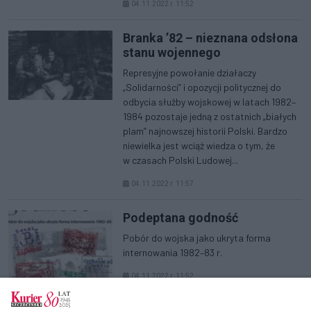
04.11.2022 r. 11:52
Branka ’82 – nieznana odsłona
stanu wojennego
Represyjne powołanie działaczy
„Solidarności” i opozycji politycznej do
odbycia służby wojskowej w latach 1982–
1984 pozostaje jedną z ostatnich „białych
plam” najnowszej historii Polski. Bardzo
niewielka jest wciąż wiedza o tym, że
w czasach Polski Ludowej...
04.11.2022 r. 11:57
Podeptana godność
Pobór do wojska jako ukryta forma
internowania 1982–83 r.
04.11.2022 r. 11:52