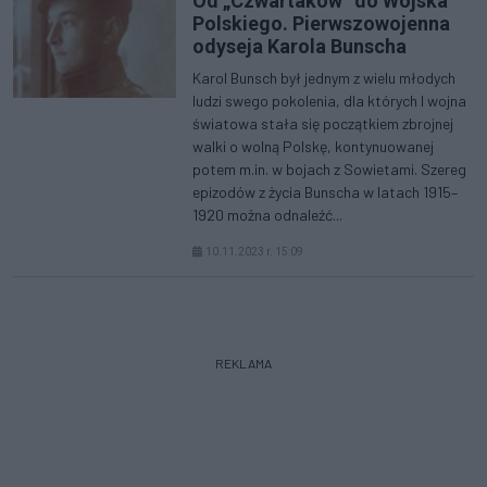
Od „Czwartaków” do Wojska
Polskiego. Pierwszowojenna
odyseja Karola Bunscha
Karol Bunsch był jednym z wielu młodych
ludzi swego pokolenia, dla których I wojna
światowa stała się początkiem zbrojnej
walki o wolną Polskę, kontynuowanej
potem m.in. w bojach z Sowietami. Szereg
epizodów z życia Bunscha w latach 1915–
1920 można odnaleźć...
10.11.2023 r. 15:09
REKLAMA