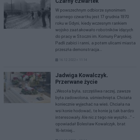
Czarny czwartek
W powszechnym odbiorze synonimem
czarnego czwartku jest 17 grudnia 1970
roku w Gdyni, kiedy wczesnym rankiem
wojsko zaatakowało robotników idących
do pracy w Stoczni im. Komuny Paryskiej.
Padli zabici i ranni, a potem ulicami miasta
przeszła demonstracja...
16.12.2022 r. 11:14
Jadwiga Kowalczyk.
Przerwane życie
„Wesoła była, szczęśliwa raczej, zawsze
była zadowolona, uśmiechnięta. Chciała
koniecznie wyjechać na wieś. Chciała na
wsi konie hodować, te konie ją tak bardzo
interesowały. Ale nic z tego nie wyszło…” –
opowiadał Bolesław Kowalczyk, brat
16‑letniej...