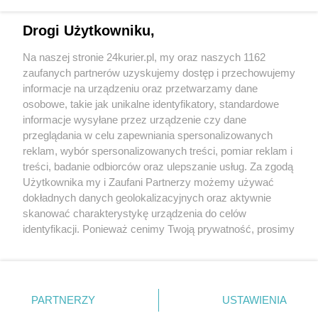
Pierwsza
prev
(aktualna)
>>
««
«
1
2
3
4
5
6
7
8
9
10
11
12
»
Drogi Użytkowniku,
Na naszej stronie 24kurier.pl, my oraz naszych 1162
zaufanych partnerów uzyskujemy dostęp i przechowujemy
informacje na urządzeniu oraz przetwarzamy dane
osobowe, takie jak unikalne identyfikatory, standardowe
informacje wysyłane przez urządzenie czy dane
przeglądania w celu zapewniania spersonalizowanych
reklam, wybór spersonalizowanych treści, pomiar reklam i
treści, badanie odbiorców oraz ulepszanie usług. Za zgodą
Użytkownika my i Zaufani Partnerzy możemy używać
dokładnych danych geolokalizacyjnych oraz aktywnie
skanować charakterystykę urządzenia do celów
identyfikacji. Ponieważ cenimy Twoją prywatność, prosimy
o zgodę na korzystanie z tych technologii poprzez
kliknięcie „Akceptuję”. Zgoda jest dobrowolna i zawsze
możesz ją zmienić/wycofać klikając przycisk ustawień
prywatności znajdujący się w lewym dolnym rogu strony
PARTNERZY
Copyright © 2022 Kurier Szczeciński sp. z o.o.
USTAWIENIA
. Niektóre rodzaje przetwarzania danych nie wymagają
Wszelkie prawa zastrzeżone