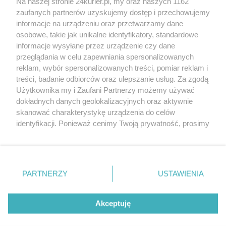
Na naszej stronie 24kurier.pl, my oraz naszych 1162
Powtórka z historii – 1 maja 1983 r.
zaufanych partnerów uzyskujemy dostęp i przechowujemy
Maj 1982 r. z perspektywy internowanych
informacje na urządzeniu oraz przetwarzamy dane
osobowe, takie jak unikalne identyfikatory, standardowe
POGODA
informacje wysyłane przez urządzenie czy dane
przeglądania w celu zapewniania spersonalizowanych
reklam, wybór spersonalizowanych treści, pomiar reklam i
treści, badanie odbiorców oraz ulepszanie usług. Za zgodą
16
℃
Użytkownika my i Zaufani Partnerzy możemy używać
dokładnych danych geolokalizacyjnych oraz aktywnie
Zobacz prognozę na 3 dni
skanować charakterystykę urządzenia do celów
identyfikacji. Ponieważ cenimy Twoją prywatność, prosimy
o zgodę na korzystanie z tych technologii poprzez
kliknięcie „Akceptuję”. Zgoda jest dobrowolna i zawsze
możesz ją zmienić/wycofać klikając przycisk ustawień
prywatności znajdujący się w lewym dolnym rogu strony
PARTNERZY
USTAWIENIA
Copyright © 2022 Kurier Szczeciński sp. z o.o.
. Niektóre rodzaje przetwarzania danych nie wymagają
Wszelkie prawa zastrzeżone
zgody użytkownika, ale masz prawo sprzeciwić się
Kontakt
Nota wydawnicza
Nota prawna
takiemu przetwarzaniu. Preferencje będą miały
Akceptuję
zastosowania tylko na tej witrynie.
Polityka prywatności
Reklama