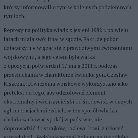
którzy informowali o tym w kolejnych podziemnych
tytułach.
Represyjna polityka władz z jesieni 1982 r. po wielu
latach miała swój finał w sądzie. Fakt, że pobór
działaczy nie wiązał się z prawdziwymi ćwiczeniami
wojskowymi, a jego celem była walka
z opozycją, potwierdził 17 maja 2011 r. podczas
przesłuchania w charakterze świadka gen. Czesław
Kiszczak: „Ćwiczenia wojskowe wykorzystano jako
pretekst do tego, aby odizolować element
ekstremalny i wichrzycielski od środowisk w dużych
aglomeracjach miejskich, w ten sposób władza
chciała zachować spokój w państwie, nie
doprowadzić do strajków, rozlewu krwi, zakłóceń
w produkcji". Podobnie zeznał kolejny ze świadków,