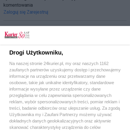
komentowania
Zaloguj się
Zarejestruj
CZYTAJ TAKŻE
Drogi Użytkowniku,
Odpowiedzialność po latach
Na naszej stronie 24kurier.pl, my oraz naszych 1162
Gorzów Wielkopolski
zaufanych partnerów uzyskujemy dostęp i przechowujemy
Sierpień 1982 r.
informacje na urządzeniu oraz przetwarzamy dane
osobowe, takie jak unikalne identyfikatory, standardowe
POGODA
informacje wysyłane przez urządzenie czy dane
przeglądania w celu zapewniania spersonalizowanych
reklam, wybór spersonalizowanych treści, pomiar reklam i
treści, badanie odbiorców oraz ulepszanie usług. Za zgodą
14
℃
Użytkownika my i Zaufani Partnerzy możemy używać
dokładnych danych geolokalizacyjnych oraz aktywnie
Zobacz prognozę na 3 dni
skanować charakterystykę urządzenia do celów