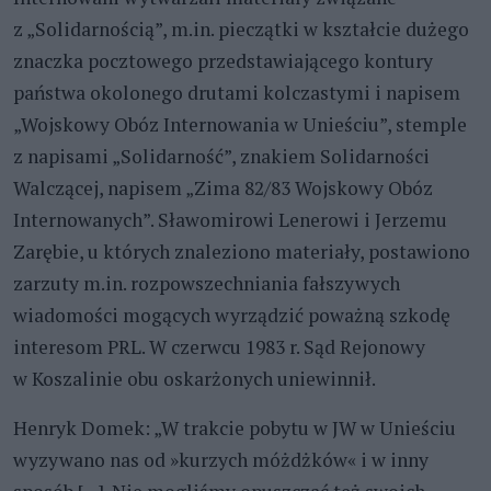
z „Solidarnością”, m.in. pieczątki w kształcie dużego
znaczka pocztowego przedstawiającego kontury
państwa okolonego drutami kolczastymi i napisem
„Wojskowy Obóz Internowania w Unieściu”, stemple
z napisami „Solidarność”, znakiem Solidarności
Walczącej, napisem „Zima 82/83 Wojskowy Obóz
Internowanych”. Sławomirowi Lenerowi i Jerzemu
Zarębie, u których znaleziono materiały, postawiono
zarzuty m.in. rozpowszechniania fałszywych
wiadomości mogących wyrządzić poważną szkodę
interesom PRL. W czerwcu 1983 r. Sąd Rejonowy
w Koszalinie obu oskarżonych uniewinnił.
Henryk Domek: „W trakcie pobytu w JW w Unieściu
wyzywano nas od »kurzych móżdżków« i w inny