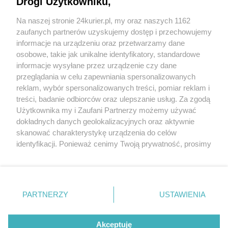
Drogi Użytkowniku,
Areszt dla rodziców, którzy mieli się znęcać nad
Na naszej stronie 24kurier.pl, my oraz naszych 1162
dziećmi
zaufanych partnerów uzyskujemy dostęp i przechowujemy
Pijany urlop. Wczasowiczom zabrano dzieci
informacje na urządzeniu oraz przetwarzamy dane
osobowe, takie jak unikalne identyfikatory, standardowe
POGODA
informacje wysyłane przez urządzenie czy dane
przeglądania w celu zapewniania spersonalizowanych
reklam, wybór spersonalizowanych treści, pomiar reklam i
treści, badanie odbiorców oraz ulepszanie usług. Za zgodą
14
℃
Użytkownika my i Zaufani Partnerzy możemy używać
dokładnych danych geolokalizacyjnych oraz aktywnie
Zobacz prognozę na 3 dni
skanować charakterystykę urządzenia do celów
identyfikacji. Ponieważ cenimy Twoją prywatność, prosimy
o zgodę na korzystanie z tych technologii poprzez
kliknięcie „Akceptuję”. Zgoda jest dobrowolna i zawsze
możesz ją zmienić/wycofać klikając przycisk ustawień
prywatności znajdujący się w lewym dolnym rogu strony
Copyright © 2022 Kurier Szczeciński sp. z o.o.
PARTNERZY
USTAWIENIA
. Niektóre rodzaje przetwarzania danych nie wymagają
Wszelkie prawa zastrzeżone
zgody użytkownika, ale masz prawo sprzeciwić się
Kontakt
Nota wydawnicza
Nota prawna
takiemu przetwarzaniu. Preferencje będą miały
Akceptuję