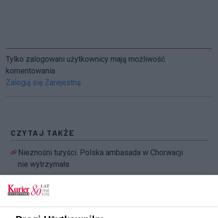
Tylko zalogowani użytkownicy mają możliwość
komentowania
Zaloguj się
Zarejestruj
CZYTAJ TAKŻE
Nieznośni turyści. Polska ambasada w Chorwacji
nie wytrzymała
Biblioteka zaprasza na wakacje
Majka Jeżowska na wakacje wybiera się do
Gruzji. Z kim? [FILM]