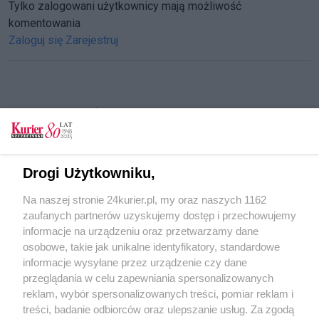
Tylko zalogowani użytkownicy mają możliwość
komentowania
Zaloguj się
Zarejestruj
CZYTAJ TAKŻE
Staw uporządkowany, a przystanek w śmieciach
W Policach ruszają konsultacje społeczne. W
Drogi Użytkowniku,
sprawie opłat za śmieci
Na naszej stronie 24kurier.pl, my oraz naszych 1162
Szykują się podwyżki cen za śmieci w
zaufanych partnerów uzyskujemy dostęp i przechowujemy
Świnoujściu
informacje na urządzeniu oraz przetwarzamy dane
osobowe, takie jak unikalne identyfikatory, standardowe
POGODA
informacje wysyłane przez urządzenie czy dane
przeglądania w celu zapewniania spersonalizowanych
reklam, wybór spersonalizowanych treści, pomiar reklam i
treści, badanie odbiorców oraz ulepszanie usług. Za zgodą
26
℃