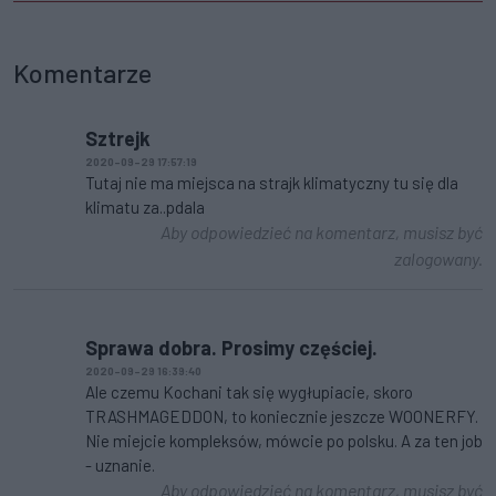
Komentarze
Sztrejk
2020-09-29 17:57:19
Tutaj nie ma miejsca na strajk klimatyczny tu się dla
klimatu za..pdala
Aby odpowiedzieć na komentarz, musisz być
zalogowany.
Sprawa dobra. Prosimy częściej.
2020-09-29 16:39:40
Ale czemu Kochani tak się wygłupiacie, skoro
TRASHMAGEDDON, to koniecznie jeszcze WOONERFY.
Nie miejcie kompleksów, mówcie po polsku. A za ten job
- uznanie.
Aby odpowiedzieć na komentarz, musisz być