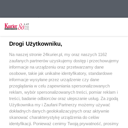
CZYTAJ TAKŻE
Kołobrzeska inwestycja wstrzymana na dłużej.
Płazy mają spokój
Drogi Użytkowniku,
Kołobrzeski morderca poczeka na wyrok
Na naszej stronie 24kurier.pl, my oraz naszych 1162
Okradli i okaleczyli mężczyźnie twarz rozbitą
zaufanych partnerów uzyskujemy dostęp i przechowujemy
butelką
informacje na urządzeniu oraz przetwarzamy dane
osobowe, takie jak unikalne identyfikatory, standardowe
POGODA
informacje wysyłane przez urządzenie czy dane
przeglądania w celu zapewniania spersonalizowanych
reklam, wybór spersonalizowanych treści, pomiar reklam i
treści, badanie odbiorców oraz ulepszanie usług. Za zgodą
12
℃
Użytkownika my i Zaufani Partnerzy możemy używać
dokładnych danych geolokalizacyjnych oraz aktywnie
Zobacz prognozę na 3 dni
skanować charakterystykę urządzenia do celów
identyfikacji. Ponieważ cenimy Twoją prywatność, prosimy