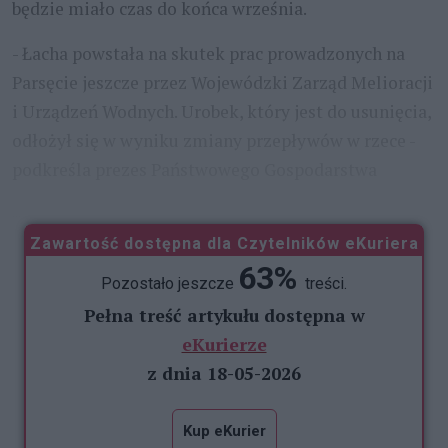
będzie miało czas do końca września.
- Łacha powstała na skutek prac prowadzonych na
Parsęcie jeszcze przez Wojewódzki Zarząd Melioracji
i Urządzeń Wodnych. Urobek, który jest do usunięcia,
odłożył się w wyniku zmiany przepływów w rzece -
podkreśla prezes Państwowego Gospodarstwa
...
Zawartość dostępna dla Czytelników eKuriera
63%
Pozostało jeszcze
treści.
Pełna treść artykułu dostępna w
eKurierze
z dnia 18-05-2026
Kup eKurier