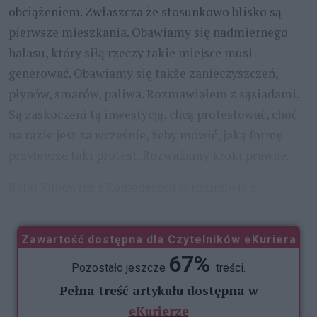
obciążeniem. Zwłaszcza że stosunkowo blisko są
pierwsze mieszkania. Obawiamy się nadmiernego
hałasu, który siłą rzeczy takie miejsce musi
generować. Obawiamy się także zanieczyszczeń,
płynów, smarów, paliwa. Rozmawiałem z sąsiadami.
Są zaskoczeni tą inwestycją, chcą protestować, choć
na razie jest za wcześnie, żeby mówić, jaką formę
przybierze taki protest. Rozważamy kroki prawne.
Rafał Kubowicz z Konfederacji w rozmowie z
...
Zawartość dostępna dla Czytelników eKuriera
67%
Pozostało jeszcze
treści.
Pełna treść artykułu dostępna w
eKurierze