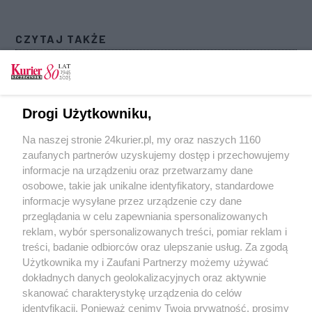
CZYTAJ TAKŻE
Nowe osiedle w Podjuchach pod znakiem
zapytania. Inwestycja budzi obawy
Przebudowa ulic Smoczej i Krzemiennej. Trwają
Drogi Użytkowniku,
prace drogowe w Podjuchach
Na naszej stronie 24kurier.pl, my oraz naszych 1160
Samowola w sprawie budowy bazy paliw w
zaufanych partnerów uzyskujemy dostęp i przechowujemy
Podjuchach. Radni KO kierują zawiadomienia
informacje na urządzeniu oraz przetwarzamy dane
osobowe, takie jak unikalne identyfikatory, standardowe
POGODA
informacje wysyłane przez urządzenie czy dane
przeglądania w celu zapewniania spersonalizowanych
reklam, wybór spersonalizowanych treści, pomiar reklam i
treści, badanie odbiorców oraz ulepszanie usług. Za zgodą
19
℃
Użytkownika my i Zaufani Partnerzy możemy używać
dokładnych danych geolokalizacyjnych oraz aktywnie
Zobacz prognozę na 3 dni
skanować charakterystykę urządzenia do celów
identyfikacji. Ponieważ cenimy Twoją prywatność, prosimy