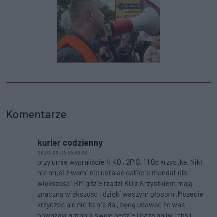
Komentarze
kurier codzienny
2026-05-19 09:00:00
przy urnie wypraliście 4 KO , 2PIS, i 1 Od krzystka. Nikt
nie musi z wami nic ustalać daliście mandat dla
większości RM gdzie rządzi KO z Krzystkiem mają
znaczną większośc , dzięki waszym głosom .Możecie
krzyczeć ale nic to nie da , będą udawać że was
poważają a zrobią swoje bedzie i baza paliw i tbs i