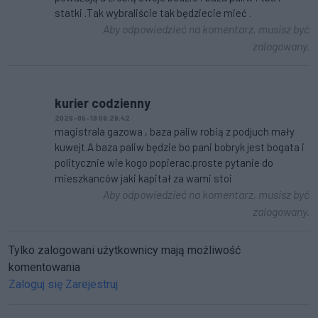
statki .Tak wybraliście tak będziecie mieć .
Aby odpowiedzieć na komentarz, musisz być
zalogowany.
kurier codzienny
2026-05-19 08:28:42
magistrala gazowa , baza paliw robią z podjuch mały
kuwejt.A baza paliw będzie bo pani bobryk jest bogata i
politycznie wie kogo popierac.proste pytanie do
mieszkanców jaki kapitał za wami stoi
Aby odpowiedzieć na komentarz, musisz być
zalogowany.
Tylko zalogowani użytkownicy mają możliwość
komentowania
Zaloguj się
Zarejestruj