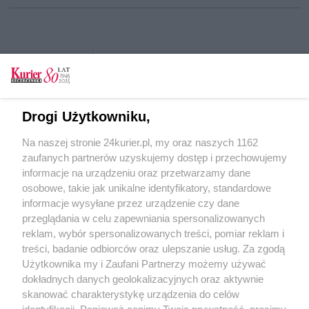
CZYTAJ TAKŻE
Nowe mieszkania w Dąbiu. Osiedle Pokładowa
– Fregaty oddane do użytku [GALERIA]
Drogi Użytkowniku,
Będzie podwyżka, możliwa jest także obniżka.
Na naszej stronie 24kurier.pl, my oraz naszych 1162
Kryteria: dochód, metraż i brak zadłużenia
zaufanych partnerów uzyskujemy dostęp i przechowujemy
Komunalne czynsze w górę
informacje na urządzeniu oraz przetwarzamy dane
osobowe, takie jak unikalne identyfikatory, standardowe
POGODA
informacje wysyłane przez urządzenie czy dane
przeglądania w celu zapewniania spersonalizowanych
reklam, wybór spersonalizowanych treści, pomiar reklam i
treści, badanie odbiorców oraz ulepszanie usług. Za zgodą
16
℃
Użytkownika my i Zaufani Partnerzy możemy używać
dokładnych danych geolokalizacyjnych oraz aktywnie
Zobacz prognozę na 3 dni
skanować charakterystykę urządzenia do celów