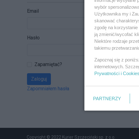
wybór spersonalizowan
Email
Użytkownika my i Zau
skanować charakterys
zgodę na korzystanie 
ją zmienić/wycofać kl
Hasło
Niektóre rodzaje prz
takiemu przetwarzaniu
Zapoznaj się z poniż
Zapamiętać?
internetowych. Szcze
Prywatności i Cookie
Zaloguj
Zapomniałem hasła
PARTNERZY
Copyright © 2022 Kurier Szczeciński sp. z o.o.