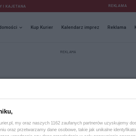
REKLAMA
Y I KAJETANA
domości
Kup Kurier
Kalendarz imprez
Reklama
REKLAMA
niku,
kurier.pl, my oraz naszych 1162 zaufanych partnerów uzyskujemy do
niu oraz przetwarzamy dane osobowe, takie jak unikalne identyfikat
przez urządzenie czy dane przeglądania w celu zapewniania sperson