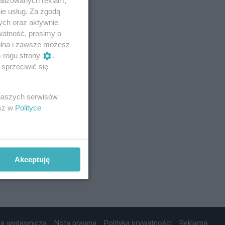
ie usług. Za zgodą
ych oraz aktywnie
watność, prosimy o
wolna i zawsze możesz
m rogu strony
.
sprzeciwić się
 naszych serwisów
esz w
Polityce
Akceptuję
ta wydawnicza
Nota prawna
Polityka prywatności
Reklama