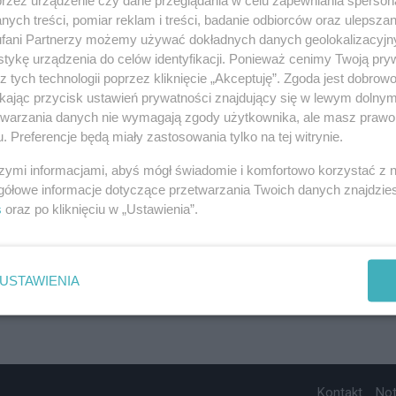
ych treści, pomiar reklam i treści, badanie odbiorców oraz ulepszan
fani Partnerzy możemy używać dokładnych danych geolokalizacyjn
tykę urządzenia do celów identyfikacji. Ponieważ cenimy Twoją pry
z tych technologii poprzez kliknięcie „Akceptuję”. Zgoda jest dobro
ikając przycisk ustawień prywatności znajdujący się w lewym dolny
etwarzania danych nie wymagają zgody użytkownika, ale masz prawo 
. Preferencje będą miały zastosowania tylko na tej witrynie.
szymi informacjami, abyś mógł świadomie i komfortowo korzystać z
gółowe informacje dotyczące przetwarzania Twoich danych znajdzi
s
oraz po kliknięciu w „Ustawienia”.
USTAWIENIA
Kontakt
No