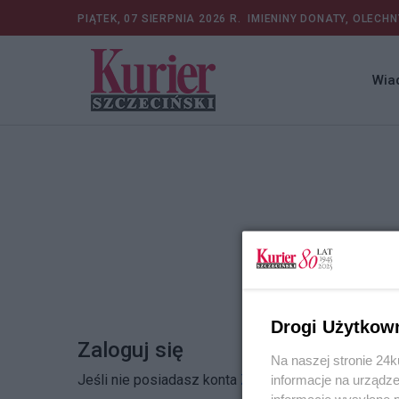
PIĄTEK, 07 SIERPNIA 2026 R.
IMIENINY DONATY, OLECHN
Wia
Drogi Użytkow
Zaloguj się
Na naszej stronie 24
Jeśli nie posiadasz konta
Zarejestruj się
informacje na urządze
informacje wysyłane 