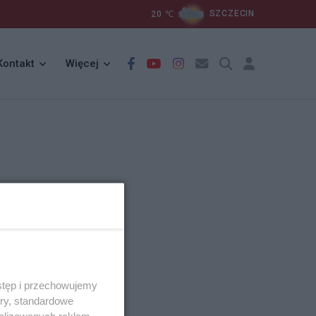
20
℃
SZCZECIN
Kontakt
Więcej
stęp i przechowujemy
ory, standardowe
alizowanych reklam,