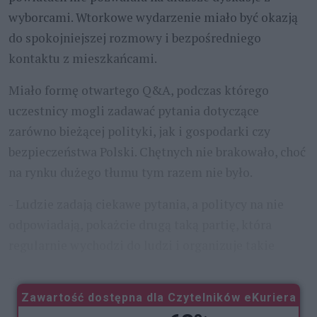
wyborcami. Wtorkowe wydarzenie miało być okazją
do spokojniejszej rozmowy i bezpośredniego
kontaktu z mieszkańcami.
Miało formę otwartego Q&A, podczas którego
uczestnicy mogli zadawać pytania dotyczące
zarówno bieżącej polityki, jak i gospodarki czy
bezpieczeństwa Polski. Chętnych nie brakowało, choć
na rynku dużego tłumu tym razem nie było.
- Ludzie zadają ciekawe pytania, a politycy na nie
odpowiadają, pokażcie drugą taką partię, która
regularnie wychodzi do ludzi i organizuje takie
...
Zawartość dostępna dla Czytelników eKuriera