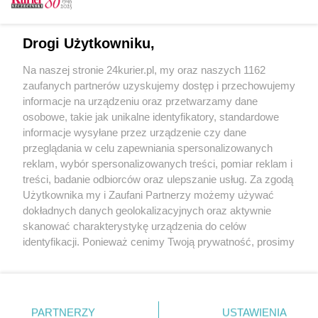
CZYTAJ TAKŻE
Drogi Użytkowniku,
Piłka nożna. Japoński skrzydłowy w Świcie
Na naszej stronie 24kurier.pl, my oraz naszych 1162
Futsal. Kolumbia nie dla Polski
zaufanych partnerów uzyskujemy dostęp i przechowujemy
Jiu-Jitsu. Worek medali polskich „parterowców”
informacje na urządzeniu oraz przetwarzamy dane
osobowe, takie jak unikalne identyfikatory, standardowe
POGODA
informacje wysyłane przez urządzenie czy dane
przeglądania w celu zapewniania spersonalizowanych
reklam, wybór spersonalizowanych treści, pomiar reklam i
treści, badanie odbiorców oraz ulepszanie usług. Za zgodą
29
℃
Użytkownika my i Zaufani Partnerzy możemy używać
dokładnych danych geolokalizacyjnych oraz aktywnie
Zobacz prognozę na 3 dni
skanować charakterystykę urządzenia do celów
identyfikacji. Ponieważ cenimy Twoją prywatność, prosimy
o zgodę na korzystanie z tych technologii poprzez
kliknięcie „Akceptuję”. Zgoda jest dobrowolna i zawsze
możesz ją zmienić/wycofać klikając przycisk ustawień
prywatności znajdujący się w lewym dolnym rogu strony
PARTNERZY
USTAWIENIA
Copyright © 2022 Kurier Szczeciński sp. z o.o.