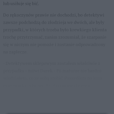
lub usiłuje się bić.
Do rękoczynów prawie nie dochodzi, bo detektywi
zawsze podchodzą do złodzieja we dwóch, ale były
przypadki, w których trzeba było krewkiego klienta
trochę przytrzymać, zanim zrozumiał, że szarpanie
się w niczym nie pomoże i zostanie odprowadzony
na zaplecze.
- Detektywem sklepowym zostałem właściwie z
przypadku - mówi Darek. - Po maturze nie bardzo
wiedziałem, co ze sobą zrobić. Poszedłem na kurs
pracownika ochrony. Po otrzymaniu licencji
pracowałem na bramie w porcie i na portierni w
szpitalu. Strasznie się
...