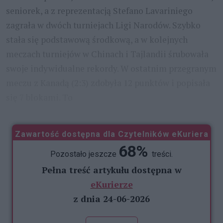
seniorek, a z reprezentacją Stefano Lavariniego
zagrała w dwóch turniejach Ligi Narodów. Szybko
stała się podstawową środkową, a w kolejnych
meczach turniejów w Chinach i Tajlandii śrubowała
swoje indywidualne rekordy. W ostatnim przegranym
meczu z Kanadą (2:3) zdobyła 12 punktów i popisała
się 7 blokami. To
...
Zawartość dostępna dla Czytelników eKuriera
68%
Pozostało jeszcze
treści.
Pełna treść artykułu dostępna w
eKurierze
z dnia 24-06-2026