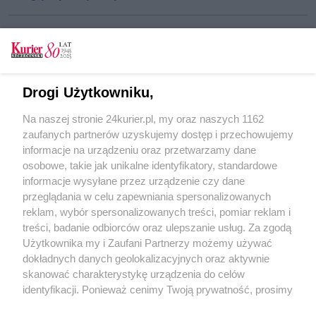
CZYTAJ TAKŻE
Drogi Użytkowniku,
Siatkówka. Pierwszy transfer Lotto Chemika
Na naszej stronie 24kurier.pl, my oraz naszych 1162
Siatkówka. Maja Koput nadal w Chemiku
zaufanych partnerów uzyskujemy dostęp i przechowujemy
Siatkówka. Dawid Michor już w Mogilnie
informacje na urządzeniu oraz przetwarzamy dane
osobowe, takie jak unikalne identyfikatory, standardowe
POGODA
informacje wysyłane przez urządzenie czy dane
przeglądania w celu zapewniania spersonalizowanych
reklam, wybór spersonalizowanych treści, pomiar reklam i
treści, badanie odbiorców oraz ulepszanie usług. Za zgodą
19
℃
Użytkownika my i Zaufani Partnerzy możemy używać
dokładnych danych geolokalizacyjnych oraz aktywnie
Zobacz prognozę na 3 dni
skanować charakterystykę urządzenia do celów
identyfikacji. Ponieważ cenimy Twoją prywatność, prosimy
o zgodę na korzystanie z tych technologii poprzez