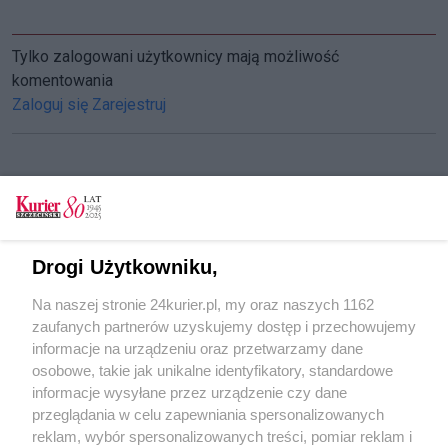
Tylko zalogowani użytkownicy mają możliwość
komentowania
Zaloguj się
Zarejestruj
CZYTAJ TAKŻE
Siatkówka. Chemik w przebudowie
Drogi Użytkowniku,
Siatkówka. Maja Koput z Chemika odkryciem
Na naszej stronie 24kurier.pl, my oraz naszych 1162
sezonu
zaufanych partnerów uzyskujemy dostęp i przechowujemy
Siatkówka. Maja Koput z szansą na debiut
informacje na urządzeniu oraz przetwarzamy dane
osobowe, takie jak unikalne identyfikatory, standardowe
POGODA
informacje wysyłane przez urządzenie czy dane
przeglądania w celu zapewniania spersonalizowanych
reklam, wybór spersonalizowanych treści, pomiar reklam i