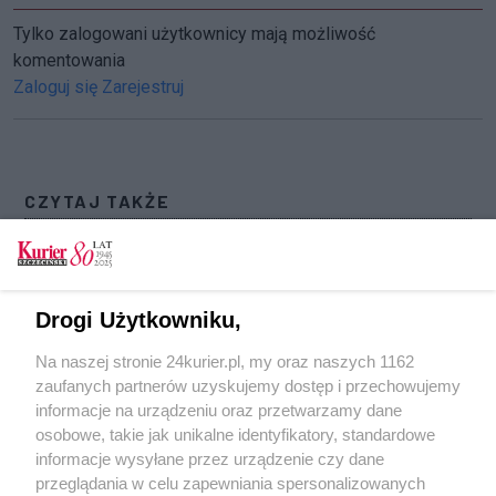
Tylko zalogowani użytkownicy mają możliwość
komentowania
Zaloguj się
Zarejestruj
CZYTAJ TAKŻE
Chcą darmowego parkowania. Petycja trafi do
kołobrzeskich radnych
Wyspa do rozbiórki. Roboty będą prowadzone w
Drogi Użytkowniku,
szczycie sezonu wakacyjnego
Na naszej stronie 24kurier.pl, my oraz naszych 1162
Kołobrzeska inwestycja wstrzymana na dłużej.
zaufanych partnerów uzyskujemy dostęp i przechowujemy
Płazy mają spokój
informacje na urządzeniu oraz przetwarzamy dane
osobowe, takie jak unikalne identyfikatory, standardowe
POGODA
informacje wysyłane przez urządzenie czy dane
przeglądania w celu zapewniania spersonalizowanych