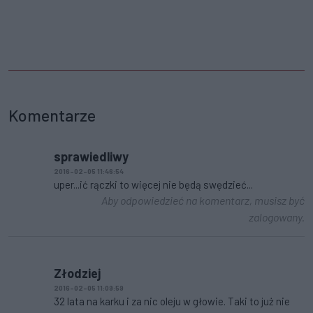
Komentarze
sprawiedliwy
2016-02-05 11:46:54
uper...ić rączki to więcej nie będą swędzieć...
Aby odpowiedzieć na komentarz, musisz być
zalogowany.
Złodziej
2016-02-05 11:09:59
32 lata na karku i za nic oleju w głowie. Taki to już nie