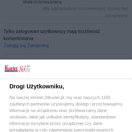
skala uczciwą pracą.
Aby odpowiedzieć na komentarz, musisz być
zalogowany.
Tylko zalogowani użytkownicy mają możliwość
komentowania
Zaloguj się
Zarejestruj
CZYTAJ TAKŻE
Drogi Użytkowniku,
Anna zaginęła
Na naszej stronie 24kurier.pl, my oraz naszych 1160
Lepkie ręce sprzątaczki
zaufanych partnerów uzyskujemy dostęp i przechowujemy
Gdzie jest Władysław?
informacje na urządzeniu oraz przetwarzamy dane
osobowe, takie jak unikalne identyfikatory, standardowe
POGODA
informacje wysyłane przez urządzenie czy dane
przeglądania w celu zapewniania spersonalizowanych