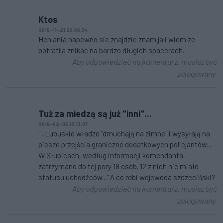
Ktos
2016-11-21 20:06:34
Heh.ania napewno sie znajdzie znam ja i wiem ze
potrafila znikac na bardzo długich spacerach.
Aby odpowiedzieć na komentarz, musisz być
zalogowany.
Tuż za miedzą są już "inni"...
2016-02-05 13:13:07
"...Lubuskie władze "dmuchają na zimne" i wysyłają na
piesze przejścia graniczne dodatkowych policjantów....
W Słubicach, według informacji komendanta,
zatrzymano do tej pory 18 osób. 12 z nich nie miało
statusu uchodźców..." A co robi wojewoda szczeciński?
Aby odpowiedzieć na komentarz, musisz być
zalogowany.