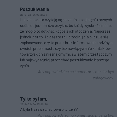
Poszukiwania
2016-02-05 08:21:03
Ludzie często czytają ogłoszenia o zaginięciu różnych
osób, co jest bardzo przykre, bo każdy wyobraża sobie,
że mogło to dotknąć kogoś z ich otoczenia. Najgorsze
jednak jest to, że często takie zaginięcia okazują się
zaplanowane, czy to przez brak informowania rodziny o
swoich problemach, czy też nawiązywanie kontaktów
towarzyskich z nieznajomymi, światem przestępczym
lub najzwyczajniej przez chęć poszukiwania lepszego
życia.
Aby odpowiedzieć na komentarz, musisz być
zalogowany.
Tylko pytam,
2016-02-04 23:09:26
A byla trzezwa...i zdrowa p.........e ??
Aby odpowiedzieć na komentarz, musisz być