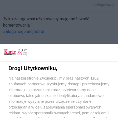
zalogowany.
Tylko zalogowani użytkownicy mają możliwość
komentowania
Zaloguj się
Zarejestruj
CZYTAJ TAKŻE
Drogi Użytkowniku,
Lepkie ręce sprzątaczki
Na naszej stronie 24kurier.pl, my oraz naszych 1162
Gdzie jest Władysław?
zaufanych partnerów uzyskujemy dostęp i przechowujemy
Poszukiwana buszowała w sąsiednim pokoju
informacje na urządzeniu oraz przetwarzamy dane
osobowe, takie jak unikalne identyfikatory, standardowe
POGODA
informacje wysyłane przez urządzenie czy dane
przeglądania w celu zapewniania spersonalizowanych
reklam, wybór spersonalizowanych treści, pomiar reklam i