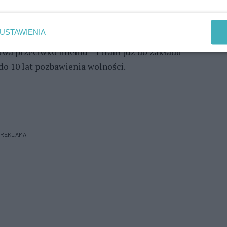
 trakcie przesłuchania okazało się, że jeden z nich
ywłaszczając papierosy i tytoń. Wobec jednego ze
USTAWIENIA
jny, zaś drugi poszukiwany był do odbycia kary
wa przeciwko mieniu – i trafił już do zakładu
do 10 lat pozbawienia wolności.
REKLAMA