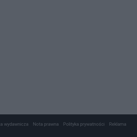
ta wydawnicza
Nota prawna
Polityka prywatności
Reklama