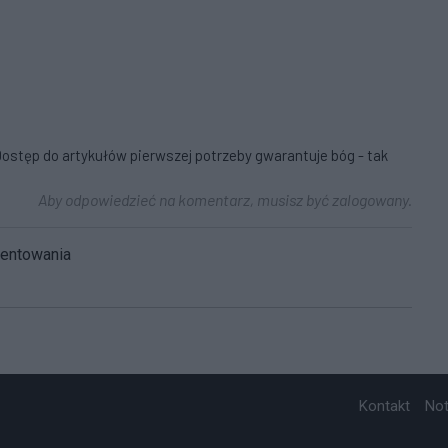
 Dostęp do artykułów pierwszej potrzeby gwarantuje bóg - tak
Aby odpowiedzieć na komentarz, musisz być zalogowany.
mentowania
Kontakt
No