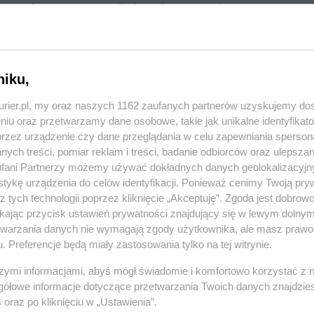
i w Wałczu zatrzymali dwóch sprawców
ywacze przywłaszczyli sobie papierosy i
1
ię wolnością, bowiem był poszukiwany i trafił za
ował dozór policyjny.
Zo
niku,
REKLAMA
kurier.pl, my oraz naszych 1162 zaufanych partnerów uzyskujemy do
niu oraz przetwarzamy dane osobowe, takie jak unikalne identyfikat
przez urządzenie czy dane przeglądania w celu zapewniania sperson
włamaniu do jednego ze sklepów spożywczych. W
ych treści, pomiar reklam i treści, badanie odbiorców oraz ulepszan
fani Partnerzy możemy używać dokładnych danych geolokalizacyjn
zyba, a z wnętrza sprawcy wynieśli papierosy i
tykę urządzenia do celów identyfikacji. Ponieważ cenimy Twoją pry
ukiwaniu włamywaczy patrole natychmiast
z tych technologii poprzez kliknięcie „Akceptuję”. Zgoda jest dobro
omencie policjanci zauważyli dwóch znanych im
ikając przycisk ustawień prywatności znajdujący się w lewym dolny
etwarzania danych nie wymagają zgody użytkownika, ale masz prawo 
ikową torbę z logo sklepu, gdzie dokonano
. Preferencje będą miały zastosowania tylko na tej witrynie.
szymi informacjami, abyś mógł świadomie i komfortowo korzystać z
 znajdują się w niej skradzione papierosy. Sprawcy
gółowe informacje dotyczące przetwarzania Twoich danych znajdzi
s
oraz po kliknięciu w „Ustawienia”.
ochodzące z kradzieży. Obaj 33-latkowie zostali