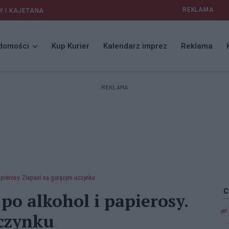
REKLAMA
Y I KAJETANA
domości
Kup Kurier
Kalendarz imprez
Reklama
REKLAMA
apierosy. Złapani na gorącym uczynku
po alkohol i papierosy.
czynku