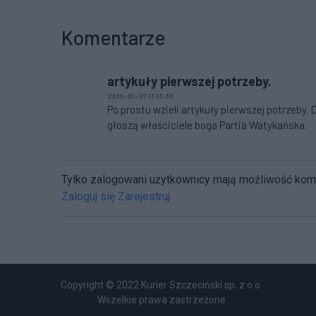
Komentarze
artykuły pierwszej potrzeby.
2019-01-07 11:13:30
Po prostu wzieli artykuły pierwszej potrzeby.
głoszą właściciele boga Partia Watykańska.
Tylko zalogowani użytkownicy mają możliwość ko
Zaloguj się
Zarejestruj
Copyright © 2022 Kurier Szczeciński sp. z o.o.
Wszelkie prawa zastrzeżone