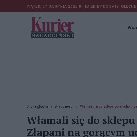
PIĄTEK, 07 SIERPNIA 2026 R.
IMIENINY DONATY, OLECHN
Wia
Strona główna
Wiadomości
Włamali się do sklepu po alkohol i p
Włamali się do sklepu 
Złapani na gorącym u