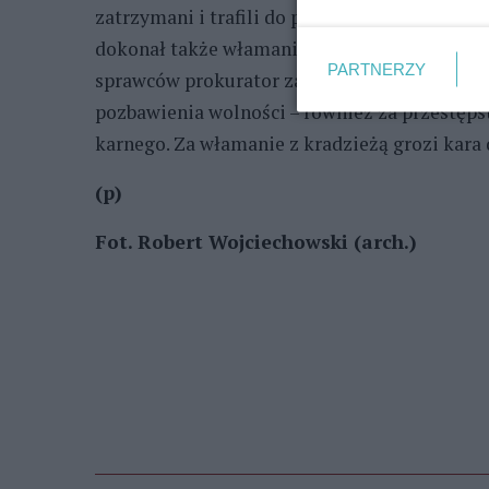
zatrzymani i trafili do policyjnego aresztu. W
dokonał także włamania do kiosku ruchu, prz
PARTNERZY
sprawców prokurator zastosował dozór policy
pozbawienia wolności – również za przestępst
karnego. Za włamanie z kradzieżą grozi kara 
(p)
Fot. Robert Wojciechowski (arch.)