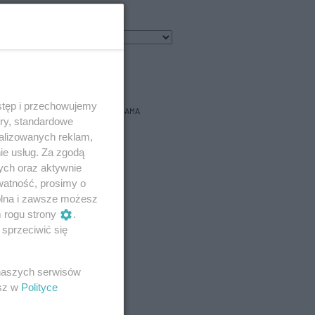
7
℃
bacz prognozę na 3 dni
stęp i przechowujemy
REKLAMA
ory, standardowe
alizowanych reklam,
ie usług. Za zgodą
ych oraz aktywnie
watność, prosimy o
wolna i zawsze możesz
m rogu strony
.
sprzeciwić się
 naszych serwisów
esz w
Polityce