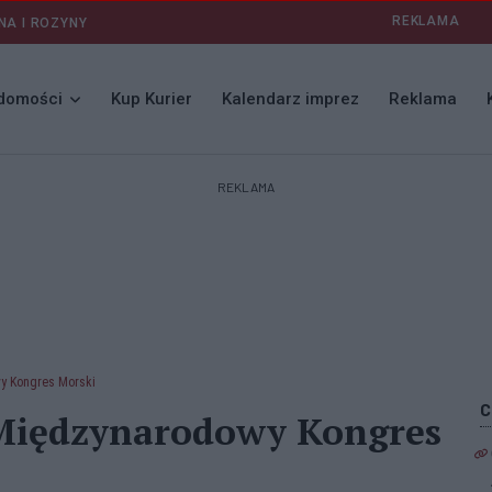
REKLAMA
NA I ROZYNY
domości
Kup Kurier
Kalendarz imprez
Reklama
REKLAMA
y Kongres Morski
 Międzynarodowy Kongres