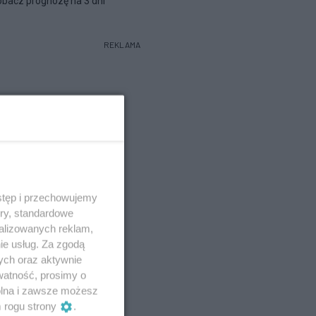
bacz prognozę na 3 dni
REKLAMA
stęp i przechowujemy
ory, standardowe
alizowanych reklam,
ie usług. Za zgodą
ych oraz aktywnie
watność, prosimy o
wolna i zawsze możesz
m rogu strony
.