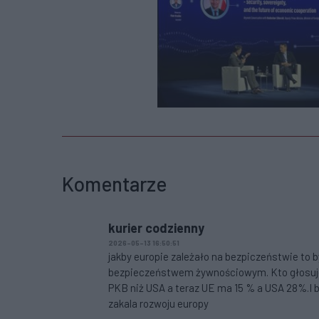
Komentarze
kurier codzienny
2026-05-13 16:50:51
jakby europie zależało na bezpiczeństwie to by
bezpieczeństwem żywnościowym. Kto głosuje n
PKB niż USA a teraz UE ma 15 % a USA 28%.I b
zakala rozwoju europy