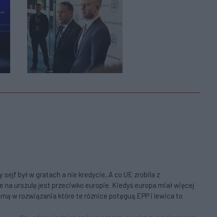
 sejf był w gratach a nie kredycie,.A co UE zrobila z
a urszulę jest przeciwko europie. Kiedyś europa miał więcej
rną w rozwiązania które te róznice potęguą.EPP i lewica to