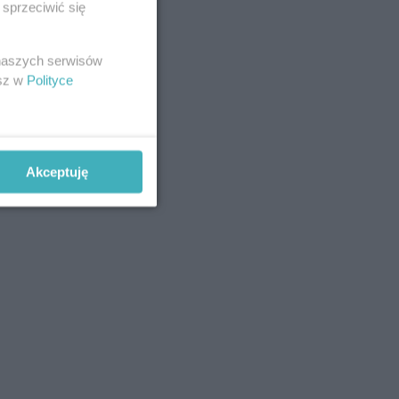
sprzeciwić się
 naszych serwisów
esz w
Polityce
Akceptuję