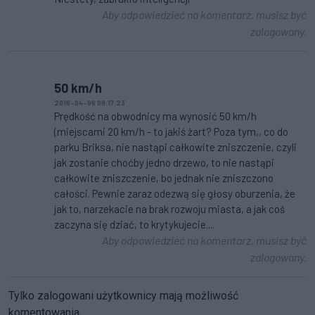
Aby odpowiedzieć na komentarz, musisz być
zalogowany.
50 km/h
2016-04-06 09:17:23
Prędkość na obwodnicy ma wynosić 50 km/h
(miejscami 20 km/h - to jakiś żart? Poza tym,, co do
parku Briksa, nie nastąpi całkowite zniszczenie, czyli
jak zostanie choćby jedno drzewo, to nie nastąpi
całkowite zniszczenie, bo jednak nie zniszczono
całości. Pewnie zaraz odezwą się głosy oburzenia, że
jak to, narzekacie na brak rozwoju miasta, a jak coś
zaczyna się dziać, to krytykujecie....
Aby odpowiedzieć na komentarz, musisz być
zalogowany.
Tylko zalogowani użytkownicy mają możliwość
komentowania