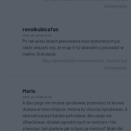
zalogowany.
renoikubicafan
2016-04-07 19:47:48
Po tak wielu latach planowania oraz wykonanych już
robót okazało się, że etap V-ty obwodnicy prowadzi w
maliny. Gratulacje.
Aby odpowiedzieć na komentarz, musisz być
zalogowany.
Mario
2016-04-07 05:01:39
A dla czego nie mozna sprobowac przeniesc te leciwe
drzewa w inne miejsce. mozna by chociaz sprobowac. A
obwodnica jest bardzo potrzebna. dla czego nie
zlikwidowac dzialek ogrodniczych w centrum i nie
stworzyc tam parkow jak to bylo za niemca? Brak idei