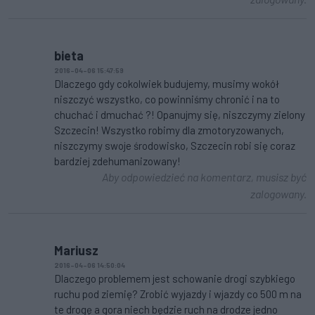
bieta
2016-04-06 15:47:59
Dlaczego gdy cokolwiek budujemy, musimy wokół
niszczyć wszystko, co powinniśmy chronić i na to
chuchać i dmuchać ?! Opanujmy się, niszczymy zielony
Szczecin! Wszystko robimy dla zmotoryzowanych,
niszczymy swoje środowisko, Szczecin robi się coraz
bardziej zdehumanizowany!
Aby odpowiedzieć na komentarz, musisz być
zalogowany.
Mariusz
2016-04-06 14:50:04
Dlaczego problemem jest schowanie drogi szybkiego
ruchu pod ziemię? Zrobić wyjazdy i wjazdy co 500 m na
te drogę a gora niech będzie ruch na drodze jedno