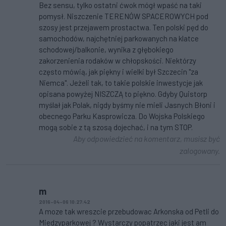
Bez sensu, tylko ostatni ćwok mógł wpaść na taki
pomysł. Niszczenie TERENÓW SPACEROWYCH pod
szosy jest przejawem prostactwa. Ten polski pęd do
samochodów, najchętniej parkowanych na klatce
schodowej/balkonie, wynika z głębokiego
zakorzenienia rodaków w chłopskości. Niektórzy
często mówią, jak piękny i wielki był Szczecin "za
Niemca". Jeżeli tak, to takie polskie inwestycje jak
opisana powyżej NISZCZĄ to piękno. Gdyby Quistorp
myślał jak Polak, nigdy byśmy nie mieli Jasnych Błoni i
obecnego Parku Kasprowicza. Do Wojska Polskiego
mogą sobie z tą szosą dojechać, i na tym STOP.
Aby odpowiedzieć na komentarz, musisz być
zalogowany.
m
2016-04-06 10:27:42
A moze tak wreszcie przebudowac Arkonska od Petli do
Miedzyparkowej ? Wystarczy popatrzec jaki jest am