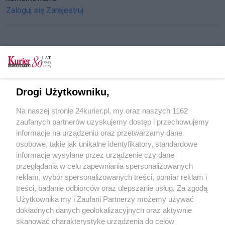
Zaloguj się
Zarejestruj
CZYTAJ TAKŻE
Pieniądze na zielony Szczecin
Drogi Użytkowniku,
W KURIERZE: Pieniądze dla „pływającego
Na naszej stronie 24kurier.pl, my oraz naszych 1162
ogrodu”
zaufanych partnerów uzyskujemy dostęp i przechowujemy
By ominąć centrum
informacje na urządzeniu oraz przetwarzamy dane
osobowe, takie jak unikalne identyfikatory, standardowe
POGODA
informacje wysyłane przez urządzenie czy dane
przeglądania w celu zapewniania spersonalizowanych
reklam, wybór spersonalizowanych treści, pomiar reklam i
treści, badanie odbiorców oraz ulepszanie usług. Za zgodą
18
℃
Użytkownika my i Zaufani Partnerzy możemy używać
dokładnych danych geolokalizacyjnych oraz aktywnie
Zobacz prognozę na 3 dni
skanować charakterystykę urządzenia do celów