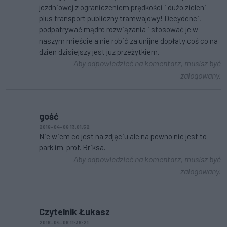
jezdniowej z ograniczeniem prędkości i dużo zieleni
plus transport publiczny tramwajowy! Decydenci,
podpatrywać mądre rozwiązania i stosować je w
naszym mieście a nie robić za unijne dopłaty coś co na
dzien dzisiejszy jest juz przeżytkiem.
Aby odpowiedzieć na komentarz, musisz być
zalogowany.
gość
2016-04-06 13:01:52
Nie wiem co jest na zdjęciu ale na pewno nie jest to
park im. prof. Briksa.
Aby odpowiedzieć na komentarz, musisz być
zalogowany.
Czytelnik Łukasz
2016-04-06 11:36:21