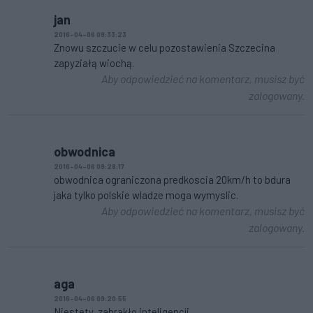
jan
2016-04-06 09:33:23
Znowu szczucie w celu pozostawienia Szczecina
zapyziałą wiochą.
Aby odpowiedzieć na komentarz, musisz być
zalogowany.
obwodnica
2016-04-06 09:28:17
obwodnica ograniczona predkoscia 20km/h to bdura
jaka tylko polskie wladze moga wymyslic.
Aby odpowiedzieć na komentarz, musisz być
zalogowany.
aga
2016-04-06 09:20:55
Niestety, zabrakło inteligencji