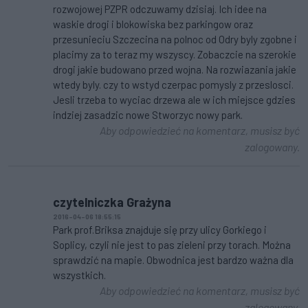
rozwojowej PZPR odczuwamy dzisiaj. Ich idee na
waskie drogi i blokowiska bez parkingow oraz
przesunieciu Szczecina na polnoc od Odry byly zgobne i
placimy za to teraz my wszyscy. Zobaczcie na szerokie
drogi jakie budowano przed wojna. Na rozwiazania jakie
wtedy byly. czy to wstyd czerpac pomysly z przeslosci.
Jesli trzeba to wyciac drzewa ale w ich miejsce gdzies
indziej zasadzic nowe Stworzyc nowy park.
Aby odpowiedzieć na komentarz, musisz być
zalogowany.
czytelniczka Grażyna
2016-04-06 18:55:15
Park prof.Briksa znajduje się przy ulicy Gorkiego i
Soplicy, czyli nie jest to pas zieleni przy torach. Można
sprawdzić na mapie. Obwodnica jest bardzo ważna dla
wszystkich.
Aby odpowiedzieć na komentarz, musisz być
zalogowany.