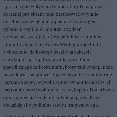
i pracują pod wpływem temperatury. Po naprawie
doraźnej projektant miał zastosować w rynnie
docelowo rozwiązanie w postaci tzw. ślizgów,
dylatacji, czyli m.in. montaż urządzeń
wyrównawczych, jak też wskaźników-czujników
i monitoringu stanu torów. Według projektanta
wyboczenie, do którego doszło na zakręcie
w wykopie, nastąpiło w wyniku powstania
specyficznego mikroklimatu, który taki wykop może
powodować, bo gorące stojące powietrze nadmiernie
nagrzewa szyny, wywołując nierównomierność w ich
nagrzaniu przed wykopem i za wykopem. Dodatkowo
dołek sprawia, że odcinki od niego prowadzące
obciążają siły podłużne taboru tramwajowego.
Roboty magistrat zlecił spółce Strabag z Pruszkowa.