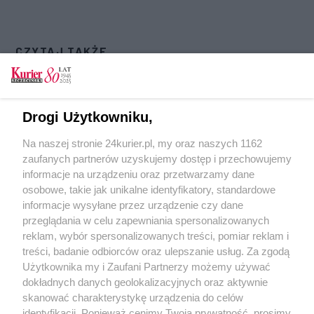
CZYTAJ TAKŻE
Dłubanina w torach trwa w najlepsze [GALERIA,
FILM]
Drogi Użytkowniku,
Kolejna partia spawów do wymiany [GALERIA]
Na naszej stronie 24kurier.pl, my oraz naszych 1162
Tramwaje staną na rok
zaufanych partnerów uzyskujemy dostęp i przechowujemy
Tramwaje STOP! Nowe tory do korekty
informacje na urządzeniu oraz przetwarzamy dane
osobowe, takie jak unikalne identyfikatory, standardowe
POGODA
informacje wysyłane przez urządzenie czy dane
przeglądania w celu zapewniania spersonalizowanych
reklam, wybór spersonalizowanych treści, pomiar reklam i
treści, badanie odbiorców oraz ulepszanie usług. Za zgodą
23
℃
Użytkownika my i Zaufani Partnerzy możemy używać
dokładnych danych geolokalizacyjnych oraz aktywnie
Zobacz prognozę na 3 dni
skanować charakterystykę urządzenia do celów
identyfikacji. Ponieważ cenimy Twoją prywatność, prosimy