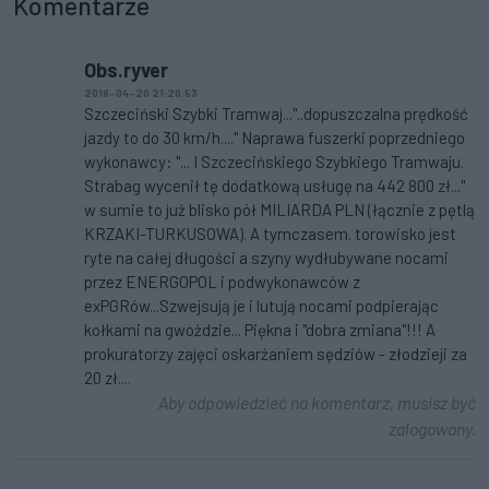
Komentarze
Obs.ryver
2018-04-20 21:20:53
Szczeciński Szybki Tramwaj..."..dopuszczalna prędkość
jazdy to do 30 km/h...." Naprawa fuszerki poprzedniego
wykonawcy: "... I Szczecińskiego Szybkiego Tramwaju.
Strabag wycenił tę dodatkową usługę na 442 800 zł..."
w sumie to już blisko pół MILIARDA PLN (łącznie z pętlą
KRZAKI-TURKUSOWA). A tymczasem. torowisko jest
ryte na całej długości a szyny wydłubywane nocami
przez ENERGOPOL i podwykonawców z
exPGRów...Szwejsują je i lutują nocami podpierając
kołkami na gwożdzie... Piękna i "dobra zmiana"!!! A
prokuratorzy zajęci oskarżaniem sędziów - złodzieji za
20 zł....
Aby odpowiedzieć na komentarz, musisz być
zalogowany.