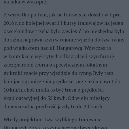
na łuku w wykopie.
A wszystko po tym, jak na torowisku doszło w lipcu
2016 r. do kolejnej awarii i kursy tramwajów na jeden
z weekendów trzeba było zawiesić, bo niezbędna była
doraźna naprawa szyn w rejonie wjazdu do tzw. rynny
pod wiaduktem nad ul. Hangarową. Wówczas to
w kontekście wykrytych odkształceń szyn furorę
zaczęła robić teoria o specyficznym lokalnym
mikroklimacie przy wjeździe do rynny. Były tam
kolejne ograniczenia prędkości przejazdu nawet do
10 km/h, choć miała to być trasa o prędkości
eksploatacyjnej do 55 km/h. Od wielu miesięcy
dopuszczalna prędkość jazdy to do 30 km/h.
Wtedy projektant tzw. szybkiego tramwaju
tłumaczył, że są to szyny łączone bezstykowo