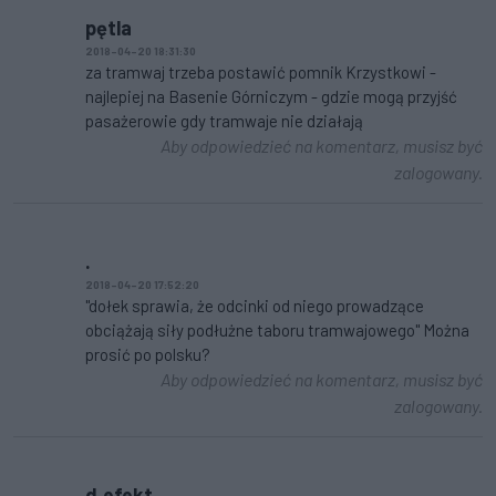
pętla
2018-04-20 18:31:30
za tramwaj trzeba postawić pomnik Krzystkowi -
najlepiej na Basenie Górniczym - gdzie mogą przyjść
pasażerowie gdy tramwaje nie działają
Aby odpowiedzieć na komentarz, musisz być
zalogowany.
.
2018-04-20 17:52:20
"dołek sprawia, że odcinki od niego prowadzące
obciążają siły podłużne taboru tramwajowego" Można
prosić po polsku?
Aby odpowiedzieć na komentarz, musisz być
zalogowany.
d.efekt