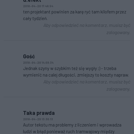
2018-04-20 17:46:54
ten projektant powinien za karę ryć tam kilofem przez
cały tydzień.
Aby odpowiedzieć na komentarz, musisz być
zalogowany.
Gość
2018-04-20 14:09:34
Jednak szyny w szybkim też się wygły ;) - trzeba
wymienić na calej długości, zmiejszy to koszty napraw.
Aby odpowiedzieć na komentarz, musisz być
zalogowany.
Taka prawda
2018-04-20 13:30:13
Autor tekstu ma problemy z liczeniem i wprowadza
ludzi w błąd ponieważ ruch tramwajowy między