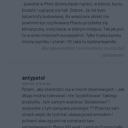
, powstał w Płoni dziwny bazar rupieci, w błocie, kurzu,
brudzie i sypiącej się hali. Dobrze , że nie było
katastrofy budowlanej. Bo właściwie obiekt nie
powinien być użytkowany.Miastu przydałby się
klimatyczny, stały bazar w dobrym miejscu. Tak jak jest
to w wielu miastach europejskich. Tylko trzeba byłoby
trochę wysiłku i starań ! Ot taka to nędzna legenda ..
Aby odpowiedzieć na komentarz, musisz być
zalogowany.
antypatol
2019-02-17 18:34:09
Pytam , aby utwierdzić się w moich obserwacjach : Jak
długo można tolerować i nie "ucywilizować" takiego
przybytku , tym samym wspierać "dziadostwo" i
wszystkie z tym związane patologie ?? Przecież tam
strach wejść do tych hal ,obawa przed smrodem i
pchłami skaczącymi na szmatach tam
sprzedawanych. Mamy XXI wiek i centrum Europy hallo