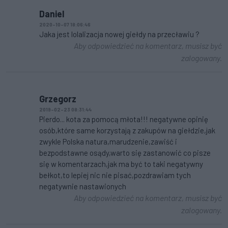
Daniel
2020-10-07 18:06:46
Jaka jest lolalizacja nowej giełdy na przecławiu ?
Aby odpowiedzieć na komentarz, musisz być
zalogowany.
Grzegorz
2019-02-23 08:31:44
Pierdo... kota za pomocą młota!!! negatywne opinię
osób,które same korzystają z zakupów na giełdzie,jak
zwykle Polska natura,marudzenie,zawiść i
bezpodstawne osądy,warto się zastanowić co pisze
się w komentarzach,jak ma być to taki negatywny
bełkot,to lepiej nic nie pisać,pozdrawiam tych
negatywnie nastawionych
Aby odpowiedzieć na komentarz, musisz być
zalogowany.