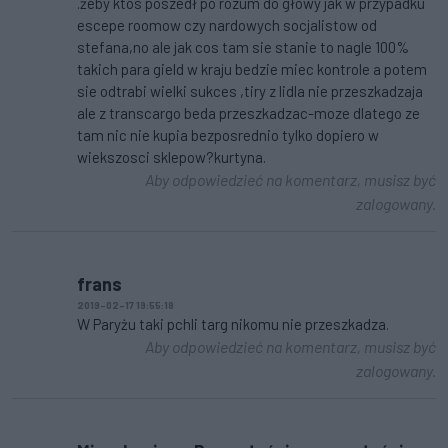
.żeby ktos poszedł po rozum do głowy jak w przypadku
escepe roomow czy nardowych socjalistow od
stefana,no ale jak cos tam sie stanie to nagle 100%
takich para gield w kraju bedzie miec kontrole a potem
sie odtrabi wielki sukces ,tiry z lidla nie przeszkadzaja
ale z transcargo beda przeszkadzac-moze dlatego ze
tam nic nie kupia bezposrednio tylko dopiero w
wiekszosci sklepow?kurtyna.
Aby odpowiedzieć na komentarz, musisz być
zalogowany.
frans
2019-02-17 19:55:18
W Paryżu taki pchli targ nikomu nie przeszkadza.
Aby odpowiedzieć na komentarz, musisz być
zalogowany.