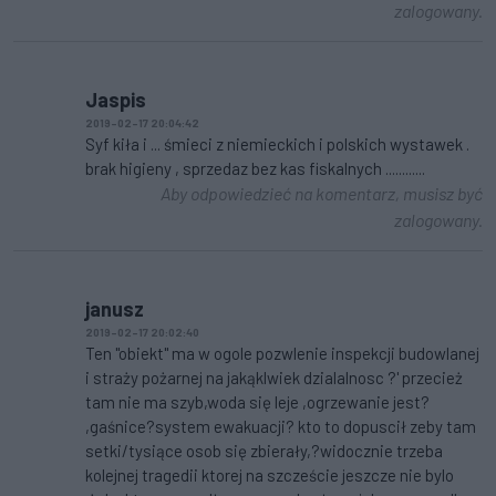
zalogowany.
Jaspis
2019-02-17 20:04:42
Syf kiła i ... śmieci z niemieckich i polskich wystawek .
brak higieny , sprzedaz bez kas fiskalnych ............
Aby odpowiedzieć na komentarz, musisz być
zalogowany.
janusz
2019-02-17 20:02:40
Ten "obiekt" ma w ogole pozwlenie inspekcji budowlanej
i straży pożarnej na jakąklwiek dzialalnosc ?' przecież
tam nie ma szyb,woda się leje ,ogrzewanie jest?
,gaśnice?system ewakuacji? kto to dopuscił zeby tam
setki/tysiące osob się zbierały,?widocznie trzeba
kolejnej tragedii ktorej na szczeście jeszcze nie bylo