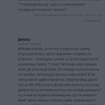
!!!! Gratuluję decyzji - precz z cwaniactwem i
szczającymi po kątach "panami"
Aby odpowiedzieć na komentarz, musisz być
zalogowany.
janusz
2019-02-17 17:49:00
@Wielka szkoda, że nie ma z magistratu żadnej
propozycji terenu, gdzie targowisko mogłoby się
przenieść - ocenia pan Leszek.:a co ma magistrat do
prywatnego terenu ?! mieli 7 lat mogli sobie wykupic
teren jak inne targowiska ,Do nowego turznu mozecie
isc buhaha ,tam janusze biznesu sobie zrobili 10 lat
temu pseudo galerie handlowa i dalej handluja gaćmi
tyle ze 100-200 procent drozej takie biznesy,czy na tej
gieldzie byl urzad skarbowy?czy tam wydaja paragony?
czy towar byl legalnie sprowadzany czy nie wiadomo
skad? jakies rowery z niemiec,radia ,a kiedys auta i