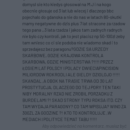
domysl sie kto kiedys głosowal na M.J i na kogo
obecnie głosuje od 3 lat lub wiecej i dlaczego bbc
pojechalo do gdanska a nie do nas w latach 80-skutki
mamy negatywne do dzis plus 7 lat stracone za rzadow
tego pana ,,3 lata rzadza i jakos tam zadnych radnych
nie bylo czy kontroli, jak to jest placisz np 50-100zl zeby
tam wniesc co ci sie podoba nie wiadomo skad i to
sprzedajesz bez paragonu?GDZIE SA URZEDY
SKARBOWE, GDZIE KRAJOWA KONTROLA
SKARBOWA, GDZIE MINISTERSTWA ?!!!! PRZEZ
ŁOSIEM LAT POLSCY I POLACY DWIECIAPINCISION
MILIORDOW ROKRODLI ALE GIELDY DZIOLOJO !!!!!
SKANDAL ,A OBOK NA TRASIE TRWA OD 30 LAT
PROSTYTUCJA, DLACZEGO DO TEJ PORY TEN TAKI
NIBY MORALNY RZAD NIE ZROBIL PORZADKU Z
BURDELAMI ?! SKAD STRONY TYPU ROKSA ITD. CZY
TAM WYDAJA PARAGONY? CO TAM WPISUJA? WINO ZA
300ZL ZA GODZINE ?! KTO TO KONTROLUJE ,W
MEDIACH I POLITYCE TEMAT TABU !!!!!
Aby odpowiedzieć na komentarz, musisz być