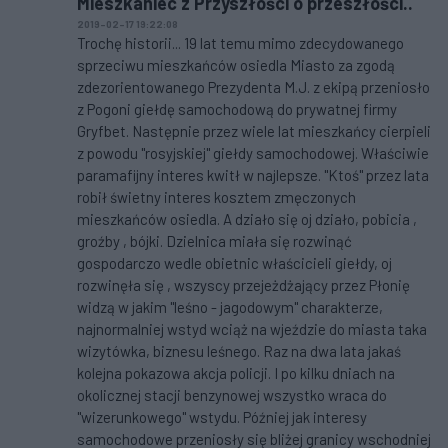
Mieszkaniec z Przyszłości o przeszłości..
2019-02-17 19:22:08
Trochę historii... 19 lat temu mimo zdecydowanego
sprzeciwu mieszkańców osiedla Miasto za zgodą
zdezorientowanego Prezydenta M.J. z ekipą przeniosło
z Pogoni giełdę samochodową do prywatnej firmy
Gryfbet. Następnie przez wiele lat mieszkańcy cierpieli
z powodu "rosyjskiej" giełdy samochodowej. Właściwie
paramafijny interes kwitł w najlepsze. "Ktoś" przez lata
robił świetny interes kosztem zmęczonych
mieszkańców osiedla. A działo się oj działo, pobicia ,
groźby , bójki. Dzielnica miała się rozwinąć
gospodarczo wedle obietnic właścicieli giełdy, oj
rozwinęła się , wszyscy przejeżdżający przez Płonię
widzą w jakim "leśno - jagodowym" charakterze,
najnormalniej wstyd wciąż na wjeździe do miasta taka
wizytówka, biznesu leśnego. Raz na dwa lata jakaś
kolejna pokazowa akcja policji. I po kilku dniach na
okolicznej stacji benzynowej wszystko wraca do
"wizerunkowego" wstydu. Później jak interesy
samochodowe przeniosły się bliżej granicy wschodniej