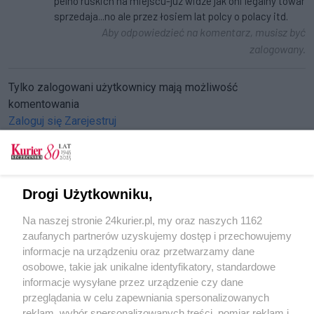
pelno ruskich na miejscu-juz widze jak oni legalny towar
sprzedaja...no ale przez łosiem lat polcy o polacy itd.
Aby odpowiedzieć na komentarz, musisz być
zalogowany.
Tylko zalogowani użytkownicy mają możliwość
komentowania
Zaloguj się
Zarejestruj
Drogi Użytkowniku,
CZYTAJ TAKŻE
Na naszej stronie 24kurier.pl, my oraz naszych 1162
Nowi najemcy z kluczami nad Płonią
zaufanych partnerów uzyskujemy dostęp i przechowujemy
Mało wody w Płoni. Rybacy nie mogą wypłynąć!
informacje na urządzeniu oraz przetwarzamy dane
osobowe, takie jak unikalne identyfikatory, standardowe
POGODA
informacje wysyłane przez urządzenie czy dane
przeglądania w celu zapewniania spersonalizowanych
reklam, wybór spersonalizowanych treści, pomiar reklam i