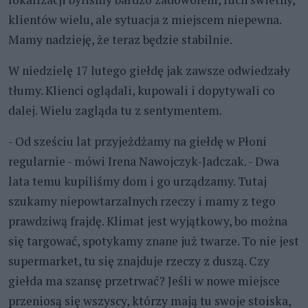
klientów wielu, ale sytuacja z miejscem niepewna.
Mamy nadzieję, że teraz będzie stabilnie.
W niedzielę 17 lutego giełdę jak zawsze odwiedzały
tłumy. Klienci oglądali, kupowali i dopytywali co
dalej. Wielu zagląda tu z sentymentem.
- Od sześciu lat przyjeżdżamy na giełdę w Płoni
regularnie - mówi Irena Nawojczyk-Jadczak. - Dwa
lata temu kupiliśmy dom i go urządzamy. Tutaj
szukamy niepowtarzalnych rzeczy i mamy z tego
prawdziwą frajdę. Klimat jest wyjątkowy, bo można
się targować, spotykamy znane już twarze. To nie jest
supermarket, tu się znajduje rzeczy z duszą. Czy
giełda ma szansę przetrwać? Jeśli w nowe miejsce
przeniosą się wszyscy, którzy mają tu swoje stoiska,