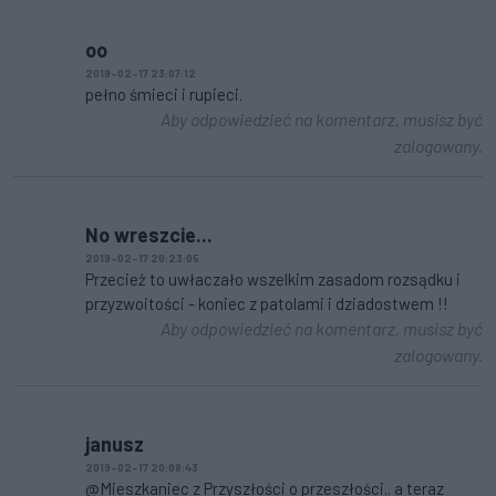
oo
2019-02-17 23:07:12
pełno śmieci i rupieci.
Aby odpowiedzieć na komentarz, musisz być
zalogowany.
No wreszcie...
2019-02-17 20:23:05
Przecież to uwłaczało wszelkim zasadom rozsądku i
przyzwoitości - koniec z patolami i dziadostwem !!
Aby odpowiedzieć na komentarz, musisz być
zalogowany.
janusz
2019-02-17 20:08:43
@Mieszkaniec z Przyszłości o przeszłości.. a teraz