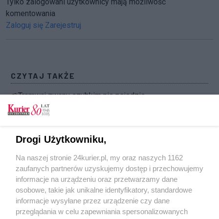
Tylko zalogowani użytkownicy mają możliwość
komentowania
Zaloguj się
Zarejestruj
CZYTAJ TAKŻE
Tramwaj zwany szybkim nie pojedzie
Tramwaje staną na rok
Klin klinem w torach pogania [GALERIA]
Drogi Użytkowniku,
Spawy szyn w części do poprawki
Na naszej stronie 24kurier.pl, my oraz naszych 1162
Szyna pilnie do wymiany. Sprawdzą spawy w
zaufanych partnerów uzyskujemy dostęp i przechowujemy
torach
informacje na urządzeniu oraz przetwarzamy dane
osobowe, takie jak unikalne identyfikatory, standardowe
POGODA
informacje wysyłane przez urządzenie czy dane
przeglądania w celu zapewniania spersonalizowanych