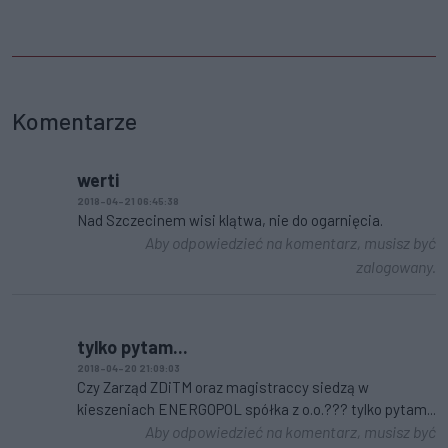
Komentarze
werti
2018-04-21 06:45:38
Nad Szczecinem wisi klątwa, nie do ogarnięcia.
Aby odpowiedzieć na komentarz, musisz być
zalogowany.
tylko pytam...
2018-04-20 21:09:03
Czy Zarząd ZDiTM oraz magistraccy siedzą w
kieszeniach ENERGOPOL spółka z o.o.??? tylko pytam...
Aby odpowiedzieć na komentarz, musisz być