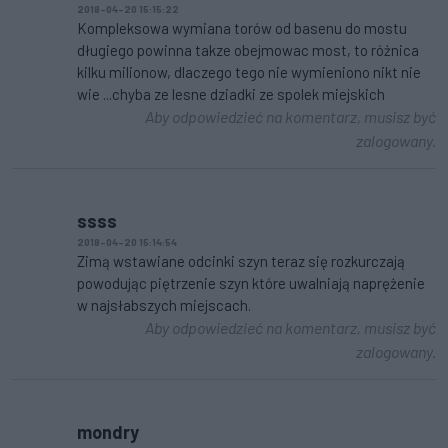
2018-04-20 15:15:22
Kompleksowa wymiana torów od basenu do mostu
długiego powinna takze obejmowac most, to różnica
kilku milionow, dlaczego tego nie wymieniono nikt nie
wie ...chyba ze lesne dziadki ze spolek miejskich
Aby odpowiedzieć na komentarz, musisz być
zalogowany.
ssss
2018-04-20 15:14:54
Zimą wstawiane odcinki szyn teraz się rozkurczają
powodując piętrzenie szyn które uwalniają naprężenie
w najsłabszych miejscach.
Aby odpowiedzieć na komentarz, musisz być
zalogowany.
mondry