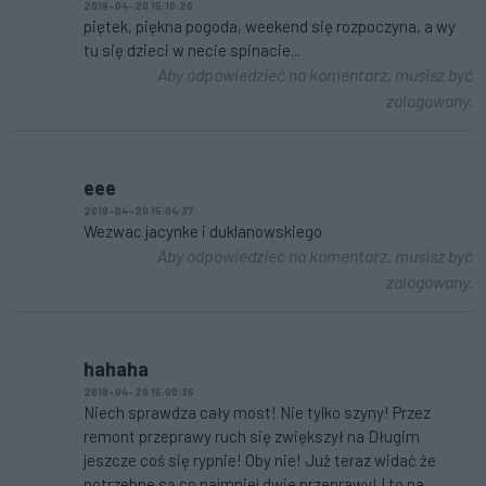
2018-04-20 15:10:20
piętek, piękna pogoda, weekend się rozpoczyna, a wy
tu się dzieci w necie spinacie...
Aby odpowiedzieć na komentarz, musisz być
zalogowany.
eee
2018-04-20 15:04:37
Wezwac jacynke i duklanowskiego
Aby odpowiedzieć na komentarz, musisz być
zalogowany.
hahaha
2018-04-20 15:00:36
Niech sprawdza cały most! Nie tylko szyny! Przez
remont przeprawy ruch się zwiększył na Długim
jeszcze coś się rypnie! Oby nie! Już teraz widać że
potrzebne są co najmniej dwie przeprawy! I to na