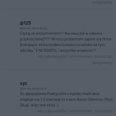
zalogowany.
@123
2018-04-20 21:05:20
Czytaj ze zrozumieniem!!! Nie nauczyli w szkółce
przykościelnej??? "W nocy problemem zajmie się firma
Energopol, która modernizowała torowisko na tym
odcinku." ENERGOPOL i wszystko wiadomo!!!
Aby odpowiedzieć na komentarz, musisz być
zalogowany.
xyz
2018-04-20 20:20:19
Do @pasażerka Praktycznie o każdej chwili dnia
znajduje się 1-2 tramwaj na trasie Basen Górniczy-Most
Długi, więc one stoją :)
Aby odpowiedzieć na komentarz, musisz być