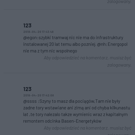
zalogowany.
123
2018-04-20 17:43:48
@egon:szybki tramwaj nic nie ma do infrastruktury
instalowanej 20 lat temu albo pozniej. @nh:Energopol
nie ma z tym nic wspolnego
Aby odpowiedzieć na komentarz, musisz być
zalogowany.
123
2018-04-20 17:42:08
@ssss :Szyny to masz dla pociągów,Tam nie były
zadne tory wstawiane ani zimą ani od chyba kilkunastu
lat ,te tory nalezalo takze wymienic wraz z kapitalnym
remontem odcinka Basen-Energetyków
Aby odpowiedzieć na komentarz, musisz być
zalogowany.