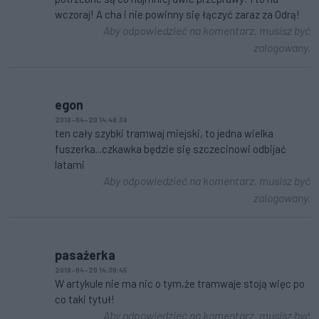
wczoraj! A cha i nie powinny się łączyć zaraz za Odrą!
Aby odpowiedzieć na komentarz, musisz być
zalogowany.
egon
2018-04-20 14:48:38
ten cały szybki tramwaj miejski, to jedna wielka
fuszerka...czkawka będzie się szczecinowi odbijać
latami
Aby odpowiedzieć na komentarz, musisz być
zalogowany.
pasażerka
2018-04-20 14:36:45
W artykule nie ma nic o tym,że tramwaje stoją więc po
co taki tytuł!
Aby odpowiedzieć na komentarz, musisz być