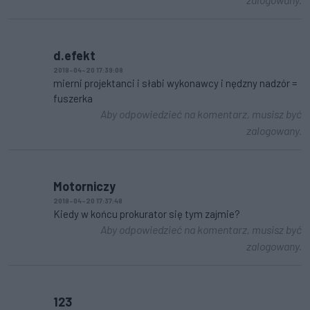
d.efekt
2018-04-20 17:39:08
mierni projektanci i słabi wykonawcy i nędzny nadzór =
fuszerka
Aby odpowiedzieć na komentarz, musisz być
zalogowany.
Motorniczy
2018-04-20 17:37:48
Kiedy w końcu prokurator się tym zajmie?
Aby odpowiedzieć na komentarz, musisz być
zalogowany.
123