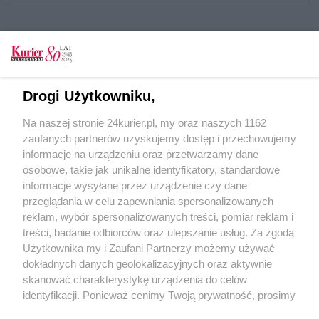
CZYTAJ TAKŻE
Do Polic po nowej drodze
Drogi Użytkowniku,
Ze Starego Czarnowa do Szczecina. Drogą
Na naszej stronie 24kurier.pl, my oraz naszych 1162
rowerową
zaufanych partnerów uzyskujemy dostęp i przechowujemy
Stanica harcerska w Drężnie będzie jak nowa
informacje na urządzeniu oraz przetwarzamy dane
osobowe, takie jak unikalne identyfikatory, standardowe
POGODA
informacje wysyłane przez urządzenie czy dane
przeglądania w celu zapewniania spersonalizowanych
reklam, wybór spersonalizowanych treści, pomiar reklam i
treści, badanie odbiorców oraz ulepszanie usług. Za zgodą
13
℃
Użytkownika my i Zaufani Partnerzy możemy używać
dokładnych danych geolokalizacyjnych oraz aktywnie
Zobacz prognozę na 3 dni
skanować charakterystykę urządzenia do celów
identyfikacji. Ponieważ cenimy Twoją prywatność, prosimy
o zgodę na korzystanie z tych technologii poprzez