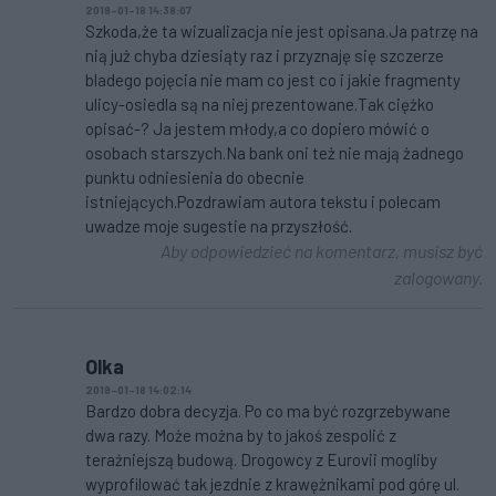
2019-01-18 14:38:07
Szkoda,że ta wizualizacja nie jest opisana.Ja patrzę na
nią już chyba dziesiąty raz i przyznaję się szczerze
bladego pojęcia nie mam co jest co i jakie fragmenty
ulicy-osiedla są na niej prezentowane.Tak ciężko
opisać-? Ja jestem młody,a co dopiero mówić o
osobach starszych.Na bank oni też nie mają żadnego
punktu odniesienia do obecnie
istniejących.Pozdrawiam autora tekstu i polecam
uwadze moje sugestie na przyszłość.
Aby odpowiedzieć na komentarz, musisz być
zalogowany.
Olka
2019-01-18 14:02:14
Bardzo dobra decyzja. Po co ma być rozgrzebywane
dwa razy. Może można by to jakoś zespolić z
teraźniejszą budową. Drogowcy z Eurovii mogliby
wyprofilować tak jezdnie z krawężnikami pod górę ul.