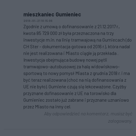
mieszkaniec Gumieniec
2019-01-21 10:15:06
Zgodnie z umową o dofinansowanie z 21.12.2017 r.,
kwota 85 729 000 zł była przeznaczona na trzy
inwestycje m.in. na linię tramwajową na Gumiecach (do
CH Ster - dokumentacja gotowa od 2016 r.), która nadal
nie jest realizowana i Miasto ciągle ją przekłada .
Inwestycja obejmująca budowę nowej pętli
tramwajowo–autobusowej za halą widowiskowo-
sportową to nowy pomysł Miasta z grudnia 2018 r. i ma
być teraz realizowana (choć na nią dofinansowania z
UE nie było). Gumieńe czują się lekceważone. Czyżby
przyznane dofinasowanie z UE na torowisko dla
Gumieniec zostało już zabrane i przyznane uznaniowo
przez Miasto na inny cel.
Aby odpowiedzieć na komentarz, musisz być
zalogowany.