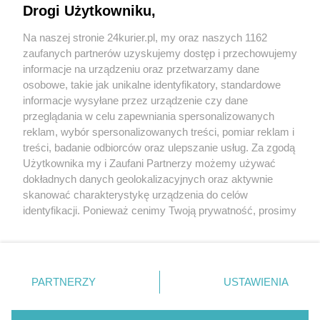
Drogi Użytkowniku,
Komisja Europejska zgodziła sie na przebudowę
Na naszej stronie 24kurier.pl, my oraz naszych 1162
torowisk tramwajowych w Szczecinie
zaufanych partnerów uzyskujemy dostęp i przechowujemy
Inwestycja „Hoża” Dalej o miliony
informacje na urządzeniu oraz przetwarzamy dane
osobowe, takie jak unikalne identyfikatory, standardowe
POGODA
informacje wysyłane przez urządzenie czy dane
przeglądania w celu zapewniania spersonalizowanych
reklam, wybór spersonalizowanych treści, pomiar reklam i
treści, badanie odbiorców oraz ulepszanie usług. Za zgodą
22
℃
Użytkownika my i Zaufani Partnerzy możemy używać
dokładnych danych geolokalizacyjnych oraz aktywnie
Zobacz prognozę na 3 dni
skanować charakterystykę urządzenia do celów
identyfikacji. Ponieważ cenimy Twoją prywatność, prosimy
o zgodę na korzystanie z tych technologii poprzez
kliknięcie „Akceptuję”. Zgoda jest dobrowolna i zawsze
możesz ją zmienić/wycofać klikając przycisk ustawień
prywatności znajdujący się w lewym dolnym rogu strony
PARTNERZY
USTAWIENIA
Copyright © 2022 Kurier Szczeciński sp. z o.o.
. Niektóre rodzaje przetwarzania danych nie wymagają
Wszelkie prawa zastrzeżone
zgody użytkownika, ale masz prawo sprzeciwić się