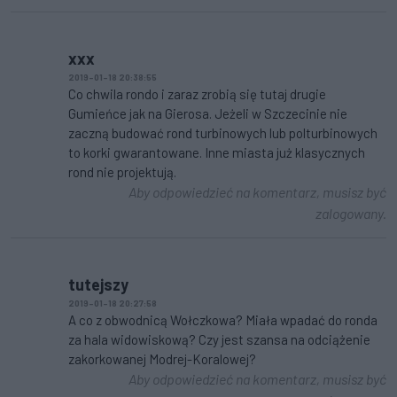
xxx
2019-01-18 20:38:55
Co chwila rondo i zaraz zrobią się tutaj drugie
Gumieńce jak na Gierosa. Jeżeli w Szczecinie nie
zaczną budować rond turbinowych lub polturbinowych
to korki gwarantowane. Inne miasta już klasycznych
rond nie projektują.
Aby odpowiedzieć na komentarz, musisz być
zalogowany.
tutejszy
2019-01-18 20:27:58
A co z obwodnicą Wołczkowa? Miała wpadać do ronda
za hala widowiskową? Czy jest szansa na odciążenie
zakorkowanej Modrej-Koralowej?
Aby odpowiedzieć na komentarz, musisz być