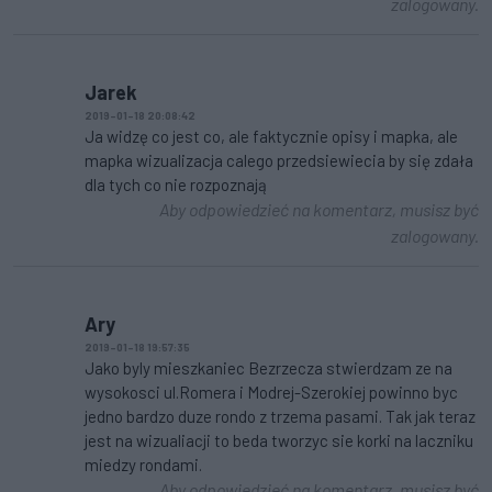
zalogowany.
Jarek
2019-01-18 20:08:42
Ja widzę co jest co, ale faktycznie opisy i mapka, ale
mapka wizualizacja calego przedsiewiecia by się zdała
dla tych co nie rozpoznają
Aby odpowiedzieć na komentarz, musisz być
zalogowany.
Ary
2019-01-18 19:57:35
Jako byly mieszkaniec Bezrzecza stwierdzam ze na
wysokosci ul.Romera i Modrej-Szerokiej powinno byc
jedno bardzo duze rondo z trzema pasami. Tak jak teraz
jest na wizualiacji to beda tworzyc sie korki na laczniku
miedzy rondami.
Aby odpowiedzieć na komentarz, musisz być