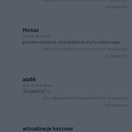
zalogowany.
Michał
2019-01-18 16:51:45
powiem szczerze, że przydała by się tu mała mapa
Aby odpowiedzieć na komentarz, musisz być
zalogowany.
ala66
2019-01-18 15:27:24
"Sczzecinie" :)
Aby odpowiedzieć na komentarz, musisz być
zalogowany.
wizualizacje koszmar