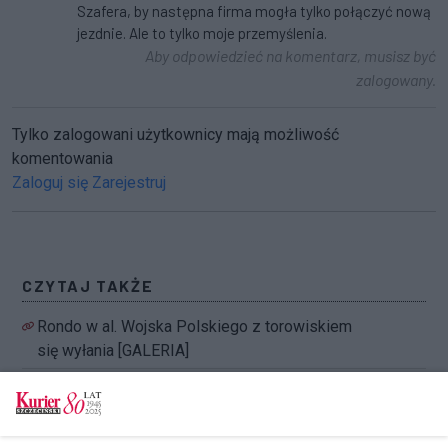
Szafera, by następna firma mogła tylko połączyć nową
jezdnie. Ale to tylko moje przemyślenia.
Aby odpowiedzieć na komentarz, musisz być
zalogowany.
Tylko zalogowani użytkownicy mają możliwość
komentowania
Zaloguj się
Zarejestruj
CZYTAJ TAKŻE
Rondo w al. Wojska Polskiego z torowiskiem
się wyłania [GALERIA]
Przebudowa Arkońskiej. Nadrabianie
straconego czasu [GALERIA]
Budową na skróty