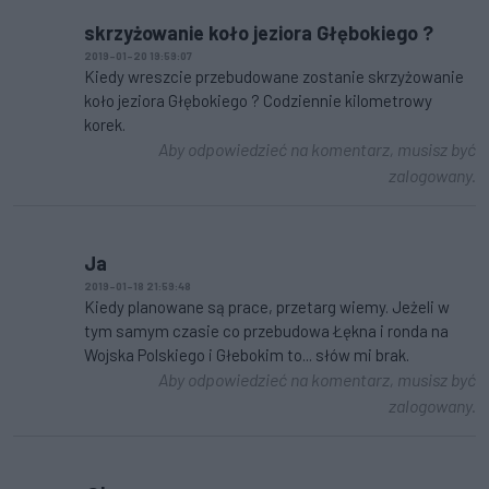
skrzyżowanie koło jeziora Głębokiego ?
2019-01-20 19:59:07
Kiedy wreszcie przebudowane zostanie skrzyżowanie
koło jeziora Głębokiego ? Codziennie kilometrowy
korek.
Aby odpowiedzieć na komentarz, musisz być
zalogowany.
Ja
2019-01-18 21:59:48
Kiedy planowane są prace, przetarg wiemy. Jeżeli w
tym samym czasie co przebudowa Łękna i ronda na
Wojska Polskiego i Głebokim to... słów mi brak.
Aby odpowiedzieć na komentarz, musisz być
zalogowany.