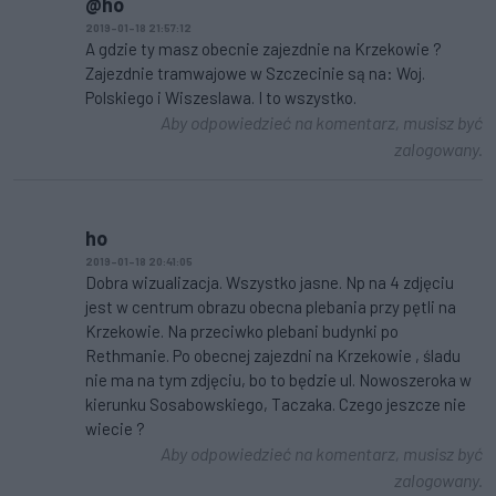
@ho
2019-01-18 21:57:12
A gdzie ty masz obecnie zajezdnie na Krzekowie ?
Zajezdnie tramwajowe w Szczecinie są na: Woj.
Polskiego i Wiszeslawa. I to wszystko.
Aby odpowiedzieć na komentarz, musisz być
zalogowany.
ho
2019-01-18 20:41:05
Dobra wizualizacja. Wszystko jasne. Np na 4 zdjęciu
jest w centrum obrazu obecna plebania przy pętli na
Krzekowie. Na przeciwko plebani budynki po
Rethmanie. Po obecnej zajezdni na Krzekowie , śladu
nie ma na tym zdjęciu, bo to będzie ul. Nowoszeroka w
kierunku Sosabowskiego, Taczaka. Czego jeszcze nie
wiecie ?
Aby odpowiedzieć na komentarz, musisz być
zalogowany.