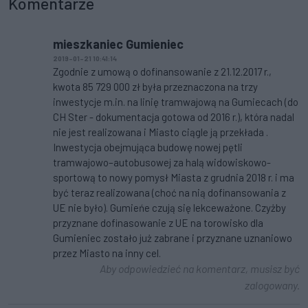
Komentarze
mieszkaniec Gumieniec
2019-01-21 10:41:14
Zgodnie z umową o dofinansowanie z 21.12.2017 r.,
kwota 85 729 000 zł była przeznaczona na trzy
inwestycje m.in. na linię tramwajową na Gumiecach (do
CH Ster - dokumentacja gotowa od 2016 r.), która nadal
nie jest realizowana i Miasto ciągle ją przekłada .
Inwestycja obejmująca budowę nowej pętli
tramwajowo–autobusowej za halą widowiskowo-
sportową to nowy pomysł Miasta z grudnia 2018 r. i ma
być teraz realizowana (choć na nią dofinansowania z
UE nie było). Gumieńe czują się lekceważone. Czyżby
przyznane dofinasowanie z UE na torowisko dla
Gumieniec zostało już zabrane i przyznane uznaniowo
przez Miasto na inny cel.
Aby odpowiedzieć na komentarz, musisz być
zalogowany.