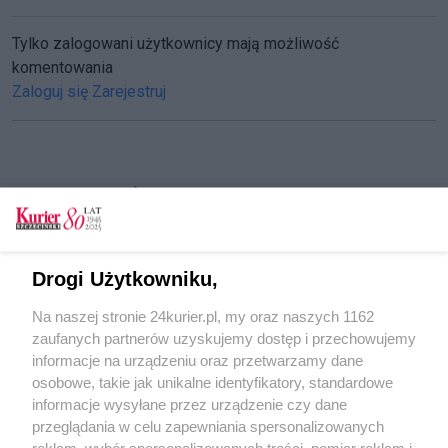
Tylko zalogowani użytkownicy mają możliwość
komentowania
Zaloguj się
Zarejestruj
CZYTAJ TAKŻE
Podpalacze pomostu w Trzebieży tymczasowo
aresztowani (akt. 1)
Drogi Użytkowniku,
Zarzuty za podpalenie pomostów w Trzebieży
Na naszej stronie 24kurier.pl, my oraz naszych 1162
Spłonęły pomosty w Trzebieży [GALERIA, FILM]
zaufanych partnerów uzyskujemy dostęp i przechowujemy
(akt. 1)
informacje na urządzeniu oraz przetwarzamy dane
osobowe, takie jak unikalne identyfikatory, standardowe
POGODA
informacje wysyłane przez urządzenie czy dane
przeglądania w celu zapewniania spersonalizowanych
reklam, wybór spersonalizowanych treści, pomiar reklam i