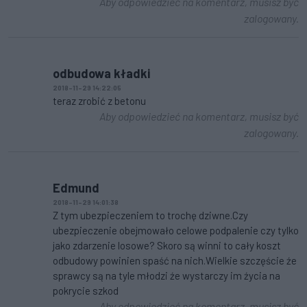
Aby odpowiedzieć na komentarz, musisz być
zalogowany.
odbudowa kładki
2018-11-29 14:22:05
teraz zrobić z betonu
Aby odpowiedzieć na komentarz, musisz być
zalogowany.
Edmund
2018-11-29 14:01:38
Z tym ubezpieczeniem to trochę dziwne.Czy
ubezpieczenie obejmowało celowe podpalenie czy tylko
jako zdarzenie losowe? Skoro są winni to cały koszt
odbudowy powinien spaść na nich.Wielkie szczęście źe
sprawcy są na tyle młodzi źe wystarczy im źycia na
pokrycie szkod
Aby odpowiedzieć na komentarz, musisz być