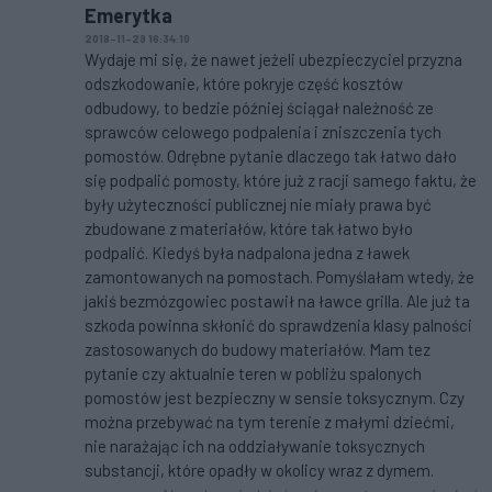
Emerytka
2018-11-29 16:34:10
Wydaje mi się, że nawet jeżeli ubezpieczyciel przyzna
odszkodowanie, które pokryje część kosztów
odbudowy, to bedzie później ściągał należność ze
sprawców celowego podpalenia i zniszczenia tych
pomostów. Odrębne pytanie dlaczego tak łatwo dało
się podpalić pomosty, które już z racji samego faktu, że
były użyteczności publicznej nie miały prawa być
zbudowane z materiałów, które tak łatwo było
podpalić. Kiedyś była nadpalona jedna z ławek
zamontowanych na pomostach. Pomyślałam wtedy, że
jakiś bezmózgowiec postawił na ławce grilla. Ale już ta
szkoda powinna skłonić do sprawdzenia klasy palności
zastosowanych do budowy materiałów. Mam tez
pytanie czy aktualnie teren w pobliżu spalonych
pomostów jest bezpieczny w sensie toksycznym. Czy
można przebywać na tym terenie z małymi dziećmi,
nie narażając ich na oddziaływanie toksycznych
substancji, które opadły w okolicy wraz z dymem.