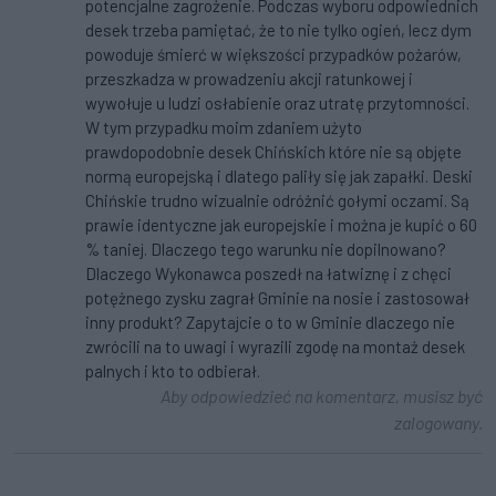
potencjalne zagrożenie. Podczas wyboru odpowiednich
desek trzeba pamiętać, że to nie tylko ogień, lecz dym
powoduje śmierć w większości przypadków pożarów,
przeszkadza w prowadzeniu akcji ratunkowej i
wywołuje u ludzi osłabienie oraz utratę przytomności.
W tym przypadku moim zdaniem użyto
prawdopodobnie desek Chińskich które nie są objęte
normą europejską i dlatego paliły się jak zapałki. Deski
Chińskie trudno wizualnie odróżnić gołymi oczami. Są
prawie identyczne jak europejskie i można je kupić o 60
% taniej. Dlaczego tego warunku nie dopilnowano?
Dlaczego Wykonawca poszedł na łatwiznę i z chęci
potężnego zysku zagrał Gminie na nosie i zastosował
inny produkt? Zapytajcie o to w Gminie dlaczego nie
zwrócili na to uwagi i wyrazili zgodę na montaż desek
palnych i kto to odbierał.
Aby odpowiedzieć na komentarz, musisz być
zalogowany.