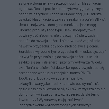
są one wykonane, a w szczególności ich klasyfikacja
ogniowa. Deski i profile kompozytowe rygorystycznych
badań w Instytucie Techniki Budowlanej „ITB” muszą
uzyskać klasyfikację w zakresie reakcji na ogień Bfl – s1.
Jest to najwyższa dostępna euroklasa jaką mogą
uzyskać produkty tego typu. Deski kompozytowe
powinny być niepalne, nie przyczyniać się w żaden
sposób do rozwoju pożaru i nie stwarzać zagrożenia
nawet w przypadku, gdy obok nich pojawi się ogień.
Euroklasa wyrobu w tym przypadku Bfl – wskazuje, czy i
jak wyrób przyczynia się do rozwoju pożaru, tzn. jak
szybko się pali i ile energii przy tym wytwarza. W celu
określenia właściwości desek kompozytowych zostały
przebadane według europejskiej normy PN-EN
13501:2010. Dodatkowo system musi być
sklasyfikowany jako produkt „prawie bez dymu” – s1,
gdzie klasy emisji dymu to s1, s2 i s3. Im wyższa emisja
dymu, tym wyższa cyfra w oznaczeniu, dzięki temu
Inwestorzy i Wykonawcy mają możliwość
identyfikowania wyrobów mogących stworzyć