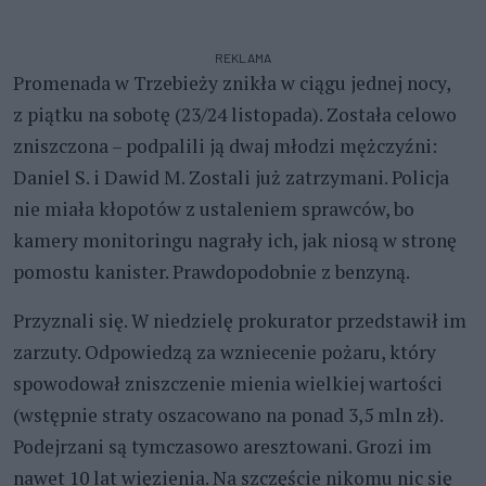
REKLAMA
Promenada w Trzebieży znikła w ciągu jednej nocy,
z piątku na sobotę (23/24 listopada). Została celowo
zniszczona – podpalili ją dwaj młodzi mężczyźni:
Daniel S. i Dawid M. Zostali już zatrzymani. Policja
nie miała kłopotów z ustaleniem sprawców, bo
kamery monitoringu nagrały ich, jak niosą w stronę
pomostu kanister. Prawdopodobnie z benzyną.
Przyznali się. W niedzielę prokurator przedstawił im
zarzuty. Odpowiedzą za wzniecenie pożaru, który
spowodował zniszczenie mienia wielkiej wartości
(wstępnie straty oszacowano na ponad 3,5 mln zł).
Podejrzani są tymczasowo aresztowani. Grozi im
nawet 10 lat więzienia. Na szczęście nikomu nic się