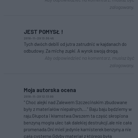
zalogowany.
JEST POMYSŁ !
2018-11-29 13:30:45
Tych dwóch debili od jutra zatrudnić w kajdanach do
odbudowy. Za michę zupki. A wyrok swoją drogą.
Aby odpowiedzieć na komentarz, musisz być
zalogowany.
Moja autorska ocena
2018-11-29 12:13:00
" Choć alejki nad Zalewem Szczecińskim zbudowane
były z materiałów niepalnych,...." Baju baju będziemy w
raju.Głupota i kłamstwa.Owszem ta część skropiona
benzyną mogła ulec tak dalekiej destrukcji,ale nie cała
promenada.Oni mieli jedynie karnisterek benzyny,a nie
całą cysternę.Gdyby materiał z którego była