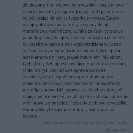
zbudowana miał odpowiednio wysoką klasę ogniową i
rygorystycznie by to sprawdzono,przed i po montażu
np.odbierając obiekt-ta fuszerka by wyszła.Zatem
zadaję publicznie pytanie czy ze specyfikacji
materiałowej,technicznej wynika,że deski tarasowe
posiadały klasyfikację w zakresie reakcji na ogień Bfl –
s1. Jeżeli nie-każde słowo wypowiedziane w kwestii
spełniania wymogów i twierdzenie,że były niepalne
jest kłamstwem i przyjętą jak rozumiem linią obrony
tych,którzy dzisiaj już obawiają się zarzutów ze strony
Prokuratury.Liczę na to,że sprawa zostanie
uczciwie,rzetelnie pod tym kątem zbadana,a w
Prokuraturze pracują jeszcze rozumni prokuratorzy
potrafiący prowadzić sprawy o takim charakterze.W
mojej ocenie obiekt w takich rozmiarach absolutnie nie
miał prawa spłonąć jeżeli zostały zachowane wszelkie
wymogi klasyfikacji materiałów z jakich pomost
powstał.
Aby odpowiedzieć na komentarz, musisz być
zalogowany.