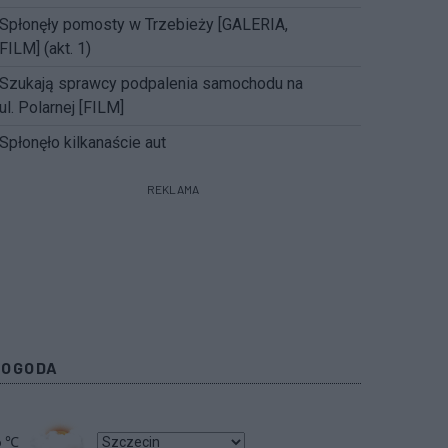
Spłonęły pomosty w Trzebieży [GALERIA,
FILM] (akt. 1)
Szukają sprawcy podpalenia samochodu na
ul. Polarnej [FILM]
Spłonęło kilkanaście aut
REKLAMA
POGODA
6
℃