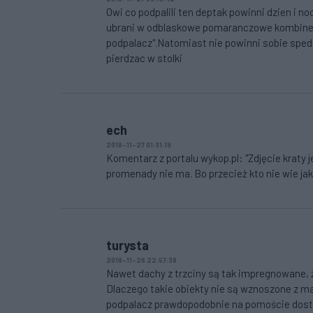
Owi co podpalili ten deptak powinni dzien i n
ubrani w odblaskowe pomaranczowe kombinezon
podpalacz".Natomiast nie powinni sobie spedz
pierdzac w stolki
ech
2018-11-27 01:31:19
Komentarz z portalu wykop.pl: "Zdjęcie kraty 
promenady nie ma. Bo przecież kto nie wie j
turysta
2018-11-26 22:57:38
Nawet dachy z trzciny są tak impregnowane, że
Dlaczego takie obiekty nie są wznoszone z m
podpalacz prawdopodobnie na pomoście dosta