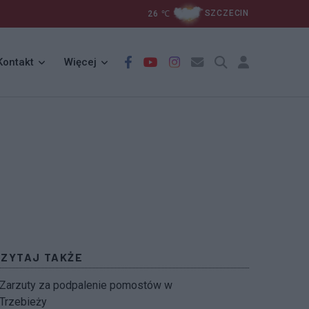
26
℃
SZCZECIN
Kontakt
Więcej
CZYTAJ TAKŻE
Zarzuty za podpalenie pomostów w
Trzebieży