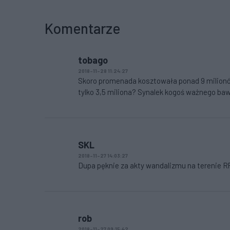
Komentarze
tobago
2018-11-28 11:24:27
Skoro promenada kosztowała ponad 9 milionów,
tylko 3,5 miliona? Synalek kogoś ważnego baw
SKL
2018-11-27 14:03:27
Dupa pęknie za akty wandalizmu na terenie RP
rob
2018-11-27 09:15:42