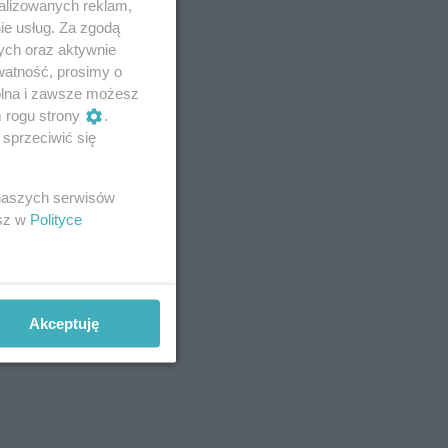
alizowanych reklam,
ie usług. Za zgodą
ych oraz aktywnie
watność, prosimy o
wolna i zawsze możesz
m rogu strony
.
sprzeciwić się
 naszych serwisów
esz w
Polityce
Akceptuję