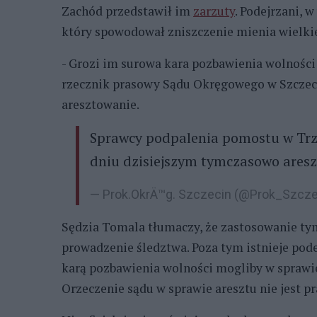
Zachód przedstawił im
zarzuty
. Podejrzani, 
który spowodował zniszczenie mienia wielkie
- Grozi im surowa kara pozbawienia wolności 
rzecznik prasowy Sądu Okręgowego w Szczecin
aresztowanie.
Sprawcy podpalenia pomostu w Trze
dniu dzisiejszym tymczasowo aresz
— Prok.OkrÄ™g. Szczecin (@Prok_Szcz
Sędzia Tomala tłumaczy, że zastosowanie t
prowadzenie śledztwa. Poza tym istnieje pod
karą pozbawienia wolności mogliby w sprawie 
Orzeczenie sądu w sprawie aresztu nie jest 