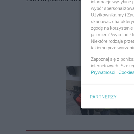
informacje wysyłane 
wybór spersonalizowan
Użytkownika my i Zau
skanować charakterys
zgodę na korzystanie 
ją zmienić/wycofać kl
Niektóre rodzaje prz
takiemu przetwarzaniu
Zapoznaj się z poniż
internetowych. Szcze
Prywatności i Cookie
PARTNERZY