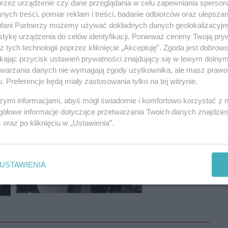
przez urządzenie czy dane przeglądania w celu zapewniania sperson
ych treści, pomiar reklam i treści, badanie odbiorców oraz ulepszan
REKLAMA
fani Partnerzy możemy używać dokładnych danych geolokalizacyjn
tykę urządzenia do celów identyfikacji. Ponieważ cenimy Twoją pry
z tych technologii poprzez kliknięcie „Akceptuję”. Zgoda jest dobro
ikając przycisk ustawień prywatności znajdujący się w lewym dolny
etwarzania danych nie wymagają zgody użytkownika, ale masz prawo 
. Preferencje będą miały zastosowania tylko na tej witrynie.
szymi informacjami, abyś mógł świadomie i komfortowo korzystać z
gółowe informacje dotyczące przetwarzania Twoich danych znajdzi
s
oraz po kliknięciu w „Ustawienia”.
USTAWIENIA