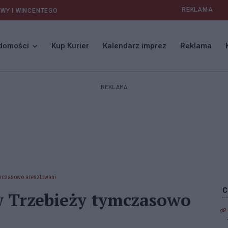
REKLAMA
AWY I WINCENTEGO
domości
Kup Kurier
Kalendarz imprez
Reklama
REKLAMA
mczasowo aresztowani
 Trzebieży tymczasowo