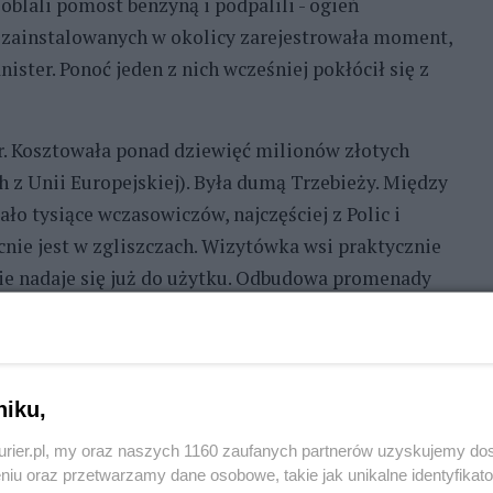
oblali pomost benzyną i podpalili - ogień
 zainstalowanych w okolicy zarejestrowała moment,
ster. Ponoć jeden z nich wcześniej pokłócił się z
r. Kosztowała ponad dziewięć milionów złotych
 z Unii Europejskiej). Była dumą Trzebieży. Między
ło tysiące wczasowiczów, najczęściej z Polic i
ecnie jest w zgliszczach. Wizytówka wsi praktycznie
 nie nadaje się już do użytku. Odbudowa promenady
zona jest społeczna zbiórka na ten
 poszukuje świadków tego zdarzenia.
niku,
kurier.pl, my oraz naszych 1160 zaufanych partnerów uzyskujemy do
niu oraz przetwarzamy dane osobowe, takie jak unikalne identyfikat