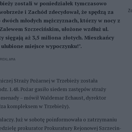
bieży zostali w poniedziałek tymczasowo
Zo
wobrzeże i Zachód zdecydował, że spędzą za
 o dwóch młodych mężczyznach, którzy w nocy z
 Zalewem Szczecińskim, ułożone wzdłuż ul.
ty sięgają aż 3,5 miliona złotych. Mieszkańcy
 ulubione miejsce wypoczynku!".
REKLAMA
iczej Straży Pożarnej w Trzebieży została
dz. 1.48. Pożar gasiło siedem zastępów straży
romenady – mówił Waldemar Echaust, dyrektor
ądza kompleksem w Trzebieży).
palaczy. Już w sobotę poinformowała o zatrzymaniu
edzielę prokurator Prokuratury Rejonowej Szczecin-