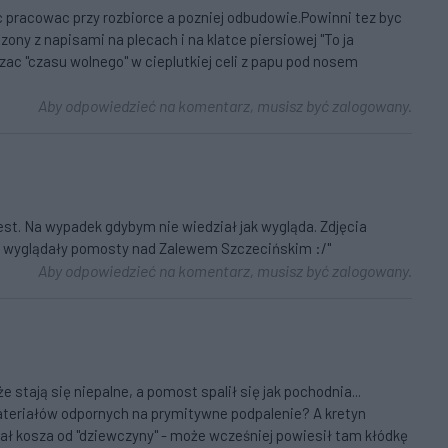
oc pracowac przy rozbiorce a pozniej odbudowie.Powinni tez byc
y z napisami na plecach i na klatce piersiowej "To ja
ac "czasu wolnego" w cieplutkiej celi z papu pod nosem
Aby odpowiedzieć na komentarz, musisz być zalogowany.
jest. Na wypadek gdybym nie wiedział jak wygląda. Zdjęcia
ak wyglądały pomosty nad Zalewem Szczecińskim :/"
Aby odpowiedzieć na komentarz, musisz być zalogowany.
 stają się niepalne, a pomost spalił się jak pochodnia...
ateriałów odpornych na prymitywne podpalenie? A kretyn
ł kosza od "dziewczyny" - może wcześniej powiesił tam kłódkę