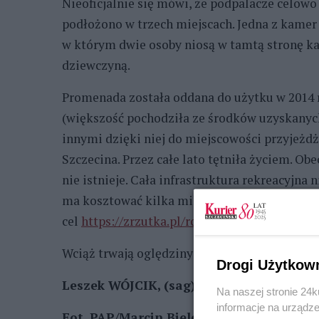
Nieoficjalnie się mówi, że podpalacze celowo 
podłożono w trzech miejscach. Jedna z kamer
w którym dwie osoby niosą w tamtą stronę kani
dziewczyną.
Promenada została oddana do użytku w 2014 
(większość pochodziła ze środków uzyskanych
innymi dzięki niej do miejscowości przyjeżdża
Szczecina. Przez całe lato tętniła życiem. Ob
nie istnieje. Cała infrastruktura rekreacyjna
ma kosztować kilka milionów złotych. Prowad
cel
https://zrzutka.pl/rc6uux
Wciąż trwają oględziny pogorzeliska. Policja
Drogi Użytkow
Leszek WÓJCIK, (sag)
Na naszej stronie 24
informacje na urządze
Fot.
PAP/Marcin Bielecki