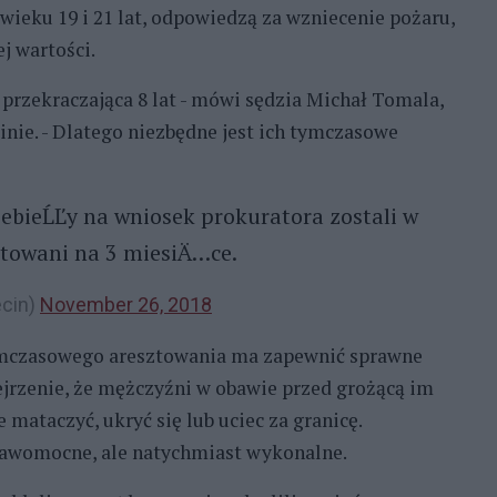
w wieku 19 i 21 lat, odpowiedzą za wzniecenie pożaru,
j wartości.
przekraczająca 8 lat - mówi sędzia Michał Tomala,
ie. - Dlatego niezbędne jest ich tymczasowe
bieĹĽy na wniosek prokuratora zostali w
towani na 3 miesiÄ…ce.
ecin)
November 26, 2018
ymczasowego aresztowania ma zapewnić sprawne
ejrzenie, że mężczyźni w obawie przed grożącą im
mataczyć, ukryć się lub uciec za granicę.
prawomocne, ale natychmiast wykonalne.