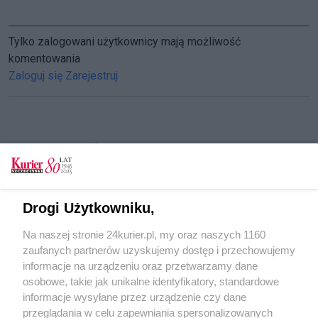
Tylko zalogowani użytkownicy mają możliwość
komentowania
Zaloguj się
Zarejestruj
CZYTAJ TAKŻE
Rusza kolejna edycja budżetu obywatelskiego w
Kołobrzegu. Czekają na pomysły
Drogi Użytkowniku,
Mieszkańcy Polic wybrali. To zrealizują z
Na naszej stronie 24kurier.pl, my oraz naszych 1160
budżetu obywatelskiego
zaufanych partnerów uzyskujemy dostęp i przechowujemy
Mieszkańcy już zagłosowali
informacje na urządzeniu oraz przetwarzamy dane
osobowe, takie jak unikalne identyfikatory, standardowe
POGODA
informacje wysyłane przez urządzenie czy dane
przeglądania w celu zapewniania spersonalizowanych