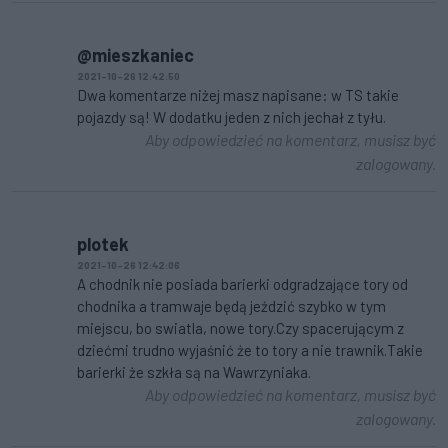
@mieszkaniec
2021-10-26 12:42:50
Dwa komentarze niżej masz napisane: w TS takie
pojazdy są! W dodatku jeden z nich jechał z tyłu.
Aby odpowiedzieć na komentarz, musisz być
zalogowany.
plotek
2021-10-26 12:42:06
A chodnik nie posiada barierki odgradzające tory od
chodnika a tramwaje będą jeździć szybko w tym
miejscu, bo swiatla, nowe tory.Czy spacerującym z
dziećmi trudno wyjaśnić że to tory a nie trawnik.Takie
barierki że szkła są na Wawrzyniaka.
Aby odpowiedzieć na komentarz, musisz być
zalogowany.