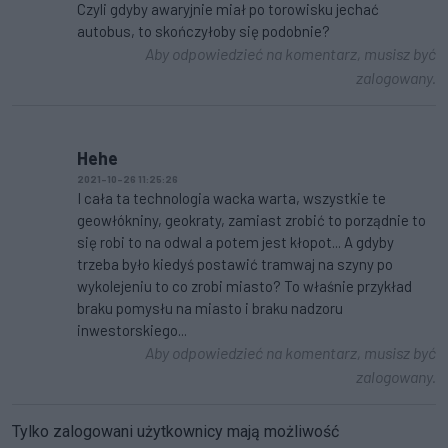
Czyli gdyby awaryjnie miał po torowisku jechać
autobus, to skończyłoby się podobnie?
Aby odpowiedzieć na komentarz, musisz być
zalogowany.
Hehe
2021-10-26 11:25:26
I cała ta technologia wacka warta, wszystkie te
geowłókniny, geokraty, zamiast zrobić to porządnie to
się robi to na odwal a potem jest kłopot... A gdyby
trzeba było kiedyś postawić tramwaj na szyny po
wykolejeniu to co zrobi miasto? To właśnie przykład
braku pomysłu na miasto i braku nadzoru
inwestorskiego...
Aby odpowiedzieć na komentarz, musisz być
zalogowany.
Tylko zalogowani użytkownicy mają możliwość