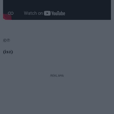
©℗
(isz)
REKLAMA