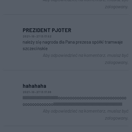
zalogowany.
PREZIDENT PJOTER
2021-10-27 13:17:52
należy się nagroda dla Pana prezesa spółki tramwaje
szczecińskie
Aby odpowiedzieć na komentarz, musisz być
zalogowany.
hahahaha
2021-10-27 13:17:09
llllllllllllllllllllllllllllllllllllllllooooooooooooooooooooooooooooo
ooooooooooooollllllllllllllllllllllllllllllllllllllllllllllllllllllllllllllllllllllllllllll
Aby odpowiedzieć na komentarz, musisz być
zalogowany.