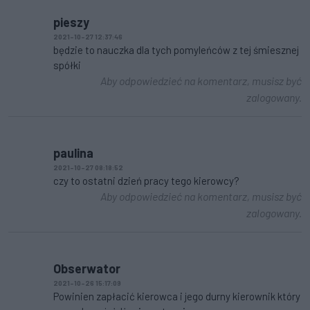
pieszy
2021-10-27 12:37:46
będzie to nauczka dla tych pomyleńców z tej śmiesznej
spółki
Aby odpowiedzieć na komentarz, musisz być
zalogowany.
paulina
2021-10-27 08:18:52
czy to ostatni dzień pracy tego kierowcy?
Aby odpowiedzieć na komentarz, musisz być
zalogowany.
Obserwator
2021-10-26 15:17:09
Powinien zapłacić kierowca i jego durny kierownik który