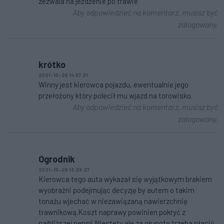
zezwala na jeżdżenie po trawie
Aby odpowiedzieć na komentarz, musisz być
zalogowany.
krótko
2021-10-26 14:07:21
Winny jest kierowca pojazdu, ewentualnie jego
przełożony który polecił mu wjazd na torowisko.
Aby odpowiedzieć na komentarz, musisz być
zalogowany.
Ogrodnik
2021-10-26 13:29:27
Kierowca tego auta wykazał się wyjątkowym brakiem
wyobraźni podejmując decyzję by autem o takim
tonażu wjechać w niezawiązaną nawierzchnię
trawnikową.Koszt naprawy powinien pokryć z
najbliższej pensji.Niestety ale za głupotę trzeba płacić.