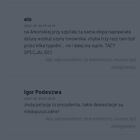
elo
2021-10-28 07:48:19
na Arkońskiej przy szpitalu ta sama ekipa naprawiała
dziurę wzdłuż szyny torowiska, chyba trzy razy tam byli
przez kilka tygodni.... no i dalej się sypie, TACY
SPECJALIŚCI
Aby odpowiedzieć na komentarz, musisz być
zalogowany.
Igor Podeszwa
2021-10-28 07:26:41
złożę petycję to prezydenta, takie dewastacje są
niedopuszczalne!
Aby odpowiedzieć na komentarz, musisz być
zalogowany.