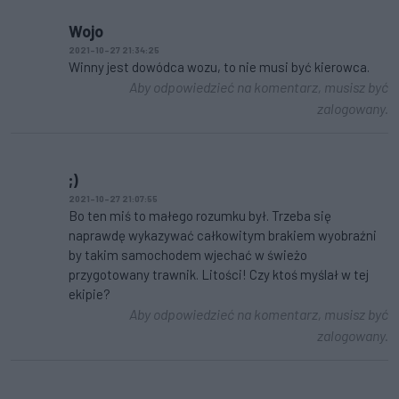
Wojo
2021-10-27 21:34:25
Winny jest dowódca wozu, to nie musi być kierowca.
Aby odpowiedzieć na komentarz, musisz być
zalogowany.
;)
2021-10-27 21:07:55
Bo ten miś to małego rozumku był. Trzeba się
naprawdę wykazywać całkowitym brakiem wyobraźni
by takim samochodem wjechać w świeżo
przygotowany trawnik. Litości! Czy ktoś myślał w tej
ekipie?
Aby odpowiedzieć na komentarz, musisz być
zalogowany.