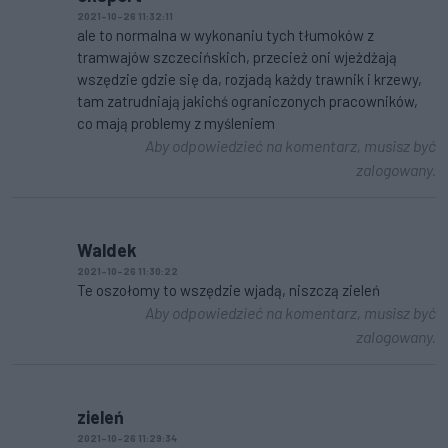
2021-10-26 11:32:11
ale to normalna w wykonaniu tych tłumoków z
tramwajów szczecińskich, przecież oni wjeżdżają
wszędzie gdzie się da, rozjadą każdy trawnik i krzewy,
tam zatrudniają jakichś ograniczonych pracowników,
co mają problemy z myśleniem
Aby odpowiedzieć na komentarz, musisz być
zalogowany.
Waldek
2021-10-26 11:30:22
Te oszołomy to wszędzie wjadą, niszczą zieleń
Aby odpowiedzieć na komentarz, musisz być
zalogowany.
zieleń
2021-10-26 11:29:34