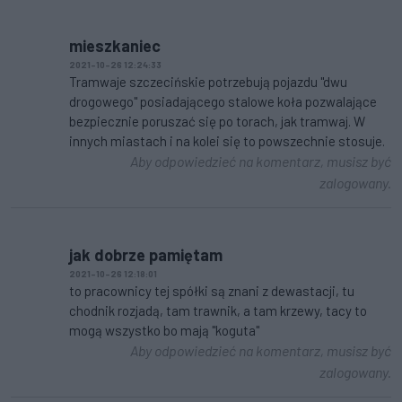
mieszkaniec
2021-10-26 12:24:33
Tramwaje szczecińskie potrzebują pojazdu "dwu
drogowego" posiadającego stalowe koła pozwalające
bezpiecznie poruszać się po torach, jak tramwaj. W
innych miastach i na kolei się to powszechnie stosuje.
Aby odpowiedzieć na komentarz, musisz być
zalogowany.
jak dobrze pamiętam
2021-10-26 12:18:01
to pracownicy tej spółki są znani z dewastacji, tu
chodnik rozjadą, tam trawnik, a tam krzewy, tacy to
mogą wszystko bo mają "koguta"
Aby odpowiedzieć na komentarz, musisz być
zalogowany.