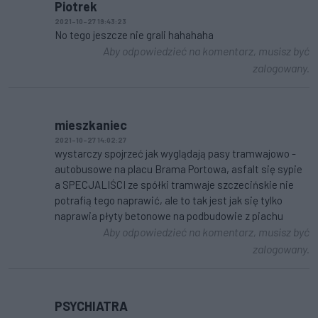
Piotrek
2021-10-27 19:43:23
No tego jeszcze nie grali hahahaha
Aby odpowiedzieć na komentarz, musisz być
zalogowany.
mieszkaniec
2021-10-27 14:02:27
wystarczy spojrzeć jak wyglądają pasy tramwajowo -
autobusowe na placu Brama Portowa, asfalt się sypie
a SPECJALIŚCI ze spółki tramwaje szczecińskie nie
potrafią tego naprawić, ale to tak jest jak się tylko
naprawia płyty betonowe na podbudowie z piachu
Aby odpowiedzieć na komentarz, musisz być
zalogowany.
PSYCHIATRA