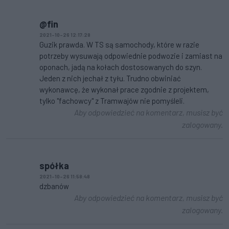
@fin
2021-10-26 12:17:28
Guzik prawda. W TS są samochody, które w razie
potrzeby wysuwają odpowiednie podwozie i zamiast na
oponach, jadą na kołach dostosowanych do szyn.
Jeden z nich jechał z tyłu. Trudno obwiniać
wykonawcę, że wykonał prace zgodnie z projektem,
tylko "fachowcy" z Tramwajów nie pomyśleli.
Aby odpowiedzieć na komentarz, musisz być
zalogowany.
spółka
2021-10-26 11:58:48
dzbanów
Aby odpowiedzieć na komentarz, musisz być
zalogowany.