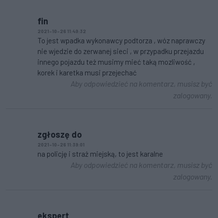
fin
2021-10-26 11:49:32
To jest wpadka wykonawcy podtorza , wóz naprawczy
nie wjedzie do zerwanej sieci , w przypadku przejazdu
innego pojazdu też musimy mieć taką mozliwość ,
korek i karetka musi przejechać
Aby odpowiedzieć na komentarz, musisz być
zalogowany.
zgłoszę do
2021-10-26 11:39:01
na policję i straż miejską, to jest karalne
Aby odpowiedzieć na komentarz, musisz być
zalogowany.
ekspert