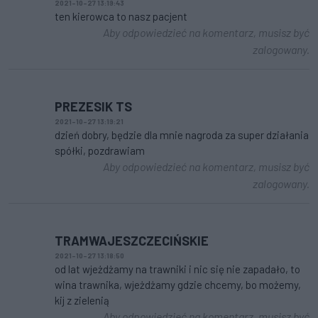
2021-10-27 13:19:43
ten kierowca to nasz pacjent
Aby odpowiedzieć na komentarz, musisz być
zalogowany.
PREZESIK TS
2021-10-27 13:19:21
dzień dobry, będzie dla mnie nagroda za super działania
spółki, pozdrawiam
Aby odpowiedzieć na komentarz, musisz być
zalogowany.
TRAMWAJESZCZECIŃSKIE
2021-10-27 13:18:50
od lat wjeżdżamy na trawniki i nic się nie zapadało, to
wina trawnika, wjeżdżamy gdzie chcemy, bo możemy,
kij z zielenią
Aby odpowiedzieć na komentarz, musisz być