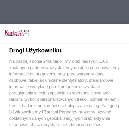
CZYTAJ TAKŻE
Pożar mieszkania przy Dunikowskiego. Jedna
osoba poszkodowana
Drogi Użytkowniku,
Groźny pożar pod Reskiem. Płonął budynek
Na naszej stronie 24kurier.pl, my oraz naszych 1162
gospodarczy i mieszkalny
zaufanych partnerów uzyskujemy dostęp i przechowujemy
Pasażerów zabijał toksyczny dym
informacje na urządzeniu oraz przetwarzamy dane
osobowe, takie jak unikalne identyfikatory, standardowe
POGODA
informacje wysyłane przez urządzenie czy dane
przeglądania w celu zapewniania spersonalizowanych
reklam, wybór spersonalizowanych treści, pomiar reklam i
treści, badanie odbiorców oraz ulepszanie usług. Za zgodą
18
℃
Użytkownika my i Zaufani Partnerzy możemy używać
dokładnych danych geolokalizacyjnych oraz aktywnie
Zobacz prognozę na 3 dni
skanować charakterystykę urządzenia do celów