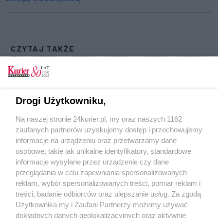
CZYTAJ TAKŻE
Kierowca z promilami, puszki i flaszki w
samochodzie
Butelki po alkoholu w aucie. Świadek
Drogi Użytkowniku,
uniemożliwił jazdę pijanemu kierowcy
Na naszej stronie 24kurier.pl, my oraz naszych 1162
Dwa zakazy prowadzenia i ponad 3 promile w
zaufanych partnerów uzyskujemy dostęp i przechowujemy
organizmie
informacje na urządzeniu oraz przetwarzamy dane
osobowe, takie jak unikalne identyfikatory, standardowe
POGODA
informacje wysyłane przez urządzenie czy dane
przeglądania w celu zapewniania spersonalizowanych
reklam, wybór spersonalizowanych treści, pomiar reklam i
treści, badanie odbiorców oraz ulepszanie usług. Za zgodą
13
℃
Użytkownika my i Zaufani Partnerzy możemy używać
dokładnych danych geolokalizacyjnych oraz aktywnie
Zobacz prognozę na 3 dni