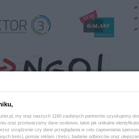
niku,
kurier.pl, my oraz naszych 1160 zaufanych partnerów uzyskujemy do
1
niu oraz przetwarzamy dane osobowe, takie jak unikalne identyfikat
przyjrzeć się działalność lokalnych organizacji
przez urządzenie czy dane przeglądania w celu zapewniania sperson
Zo
ych treści, pomiar reklam i treści, badanie odbiorców oraz ulepszan