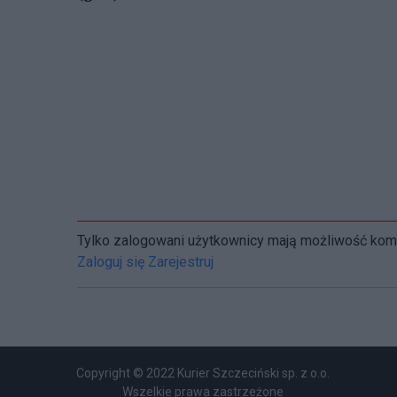
Tylko zalogowani użytkownicy mają możliwość ko
Zaloguj się
Zarejestruj
Copyright © 2022 Kurier Szczeciński sp. z o.o.
Wszelkie prawa zastrzeżone