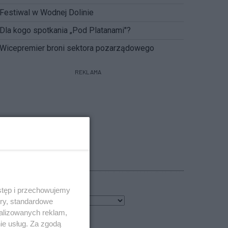
Festiwal w Wodnej Dolinie
Dla kogo spotkania „Pod Platanami"?
Wicepremier broni sektora pozarządowego
REKLAMA
POGODA
stęp i przechowujemy
7
℃
ory, standardowe
alizowanych reklam,
bacz prognozę na 3 dni
ie usług. Za zgodą