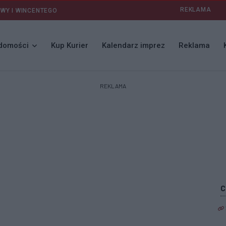
REKLAMA
AWY I WINCENTEGO
domości
Kup Kurier
Kalendarz imprez
Reklama
REKLAMA