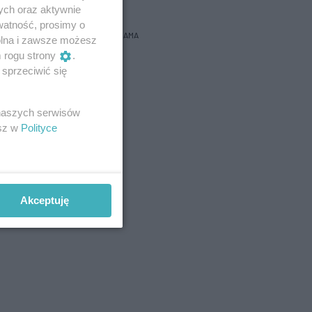
ych oraz aktywnie
watność, prosimy o
REKLAMA
wolna i zawsze możesz
m rogu strony
.
sprzeciwić się
 naszych serwisów
esz w
Polityce
Akceptuję