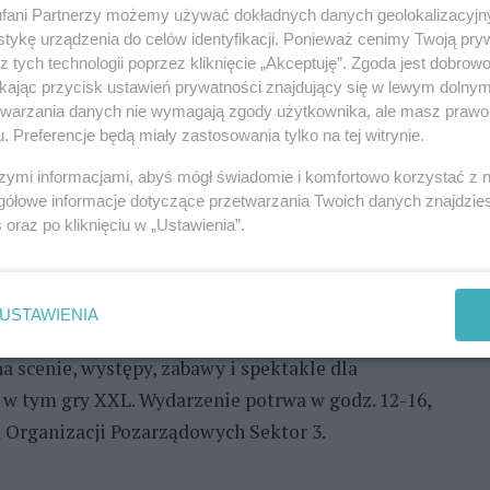
alaxy zapowiada się impreza "Kto? NGO -
fani Partnerzy możemy używać dokładnych danych geolokalizacyjn
knik pasji pod dachem".
tykę urządzenia do celów identyfikacji. Ponieważ cenimy Twoją pry
z tych technologii poprzez kliknięcie „Akceptuję”. Zgoda jest dobro
REKLAMA
ikając przycisk ustawień prywatności znajdujący się w lewym dolny
etwarzania danych nie wymagają zgody użytkownika, ale masz prawo 
. Preferencje będą miały zastosowania tylko na tej witrynie.
zentuje się dwadzieścia organizacji, zrzeszonych w
szymi informacjami, abyś mógł świadomie i komfortowo korzystać z
sporcie, pomocy społecznej, edukacji, czy na rzecz
gółowe informacje dotyczące przetwarzania Twoich danych znajdzi
się dowiedzieć, czym się zajmują, poznać ich
s
oraz po kliknięciu w „Ustawienia”.
 aktywistami. Każdy uczestnik wydarzenia będzie
nia 1 proc. podatku na lokalne organizacje
USTAWIENIA
a scenie, występy, zabawy i spektakle dla
, w tym gry XXL. Wydarzenie potrwa w godz. 12-16,
 Organizacji Pozarządowych Sektor 3.