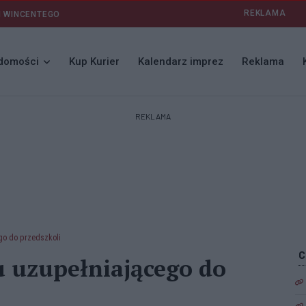
REKLAMA
I WINCENTEGO
domości
Kup Kurier
Kalendarz imprez
Reklama
REKLAMA
ego do przedszkoli
u uzupełniającego do