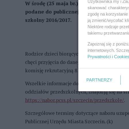
Użytkownika my i Zau
W środę (25 maja br.) o godz. 15 w szcze
skanować charakterys
podane do publicznej wiadomości wstępn
zgodę na korzystanie 
szkolny 2016/2017.
ją zmienić/wycofać kl
Niektóre rodzaje prz
takiemu przetwarzaniu
Zapoznaj się z poniż
internetowych. Szcze
Rodzice dzieci biorących udział w rekrutacji
Prywatności i Cookie
chęci przyjęcia do danego przedszkola. Ostat
komisję rekrutacyjną 8 czerwca 2016.
PARTNERZY
Wszelkie informacje dotyczące naboru uzupeł
oddziałów przedszkolnych, znajdują się na st
https://nabor.pcss.pl/szczecin/przedszkole/
.
Szczegółowe terminy dotyczące naboru uzupeł
Publicznej Urzędu Miasta Szczecin. (k)