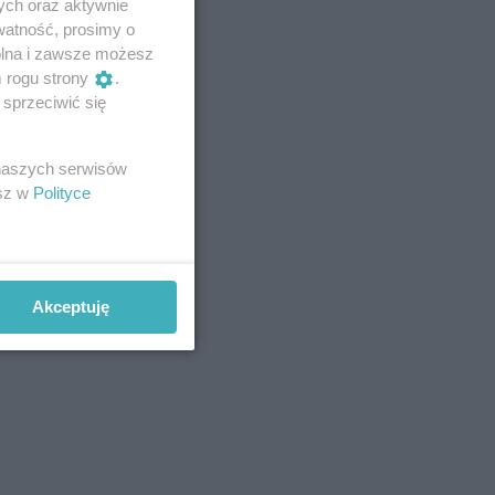
ych oraz aktywnie
watność, prosimy o
wolna i zawsze możesz
m rogu strony
.
sprzeciwić się
 naszych serwisów
esz w
Polityce
Akceptuję