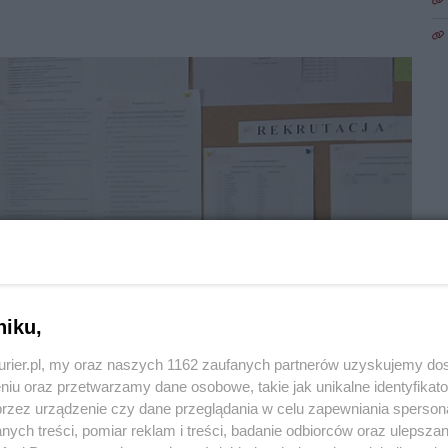
niku,
1
kurier.pl, my oraz naszych 1162 zaufanych partnerów uzyskujemy do
Zo
niu oraz przetwarzamy dane osobowe, takie jak unikalne identyfikat
przez urządzenie czy dane przeglądania w celu zapewniania sperson
ych treści, pomiar reklam i treści, badanie odbiorców oraz ulepszan