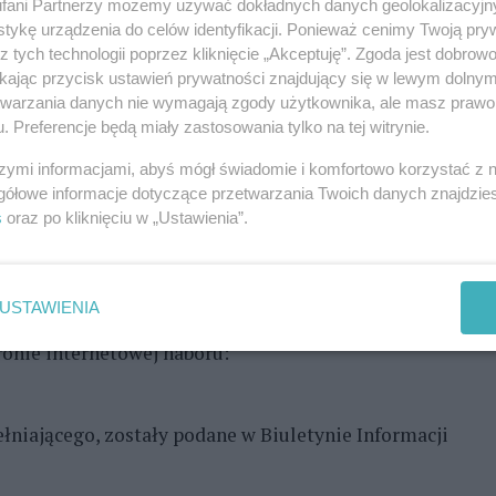
fani Partnerzy możemy używać dokładnych danych geolokalizacyjn
cińskich przedszkolach publicznych zostały
tykę urządzenia do celów identyfikacji. Ponieważ cenimy Twoją pry
e wyniki naboru uzupełniającego na rok
z tych technologii poprzez kliknięcie „Akceptuję”. Zgoda jest dobro
ikając przycisk ustawień prywatności znajdujący się w lewym dolny
etwarzania danych nie wymagają zgody użytkownika, ale masz prawo 
. Preferencje będą miały zastosowania tylko na tej witrynie.
REKLAMA
szymi informacjami, abyś mógł świadomie i komfortowo korzystać z
gółowe informacje dotyczące przetwarzania Twoich danych znajdzi
 mają czas do 6 czerwca na pisemne potwierdzenie
s
oraz po kliknięciu w „Ustawienia”.
eczne wyniki rekrutacji zostaną podane przez
USTAWIENIA
niającego do publicznych przedszkoli oraz
ronie internetowej naboru:
niającego, zostały podane w Biuletynie Informacji