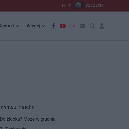
14
℃
SZCZECIN
Kontakt
Więcej
CZYTAJ TAKŻE
Do żłobka? Może w grudniu