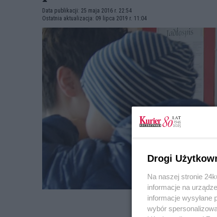
Data publikacji: 25 maja 2016 r. 22:54
Ostatnia aktualizacja: 09 lipca 2019 r. 11:04
Drogi Użytkow
Na naszej stronie 24
informacje na urządze
informacje wysyłane 
wybór spersonalizowan