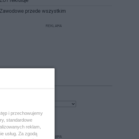
ZUT rekrutuje
Zawodowe przede wszystkim
REKLAMA
POGODA
4
℃
stęp i przechowujemy
bacz prognozę na 3 dni
ory, standardowe
alizowanych reklam,
ie usług. Za zgodą
REKLAMA