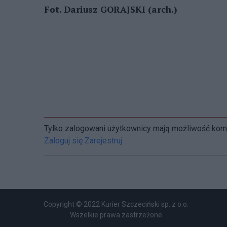
Fot. Dariusz GORAJSKI (arch.)
Tylko zalogowani użytkownicy mają możliwość ko
Zaloguj się
Zarejestruj
Copyright © 2022 Kurier Szczeciński sp. z o.o.
Wszelkie prawa zastrzeżone