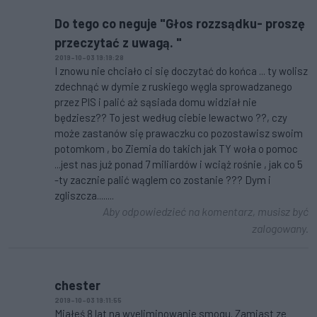
Do tego co neguje "Głos rozzsądku- proszę
przeczytać z uwagą. "
2019-10-03 19:19:28
I znowu nie chciało ci się doczytać do końca ... ty wolisz
zdechnąć w dymie z ruskiego węgla sprowadzanego
przez PIS i palić aż sąsiada domu widział nie
będziesz?? To jest według ciebie lewactwo ??, czy
może zastanów się prawaczku co pozostawisz swoim
potomkom , bo Ziemia do takich jak TY woła o pomoc
...jest nas już ponad 7 miliardów i wciąż rośnie , jak co 5
-ty zacznie palić wąglem co zostanie ??? Dym i
zgliszcza........
Aby odpowiedzieć na komentarz, musisz być
zalogowany.
chester
2019-10-03 19:11:55
Miałeś 8 lat na wyeliminowanie smogu. Zamiast ze