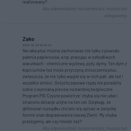
realizowany?
Aby odpowiedzieć na komentarz, musisz być
zalogowany.
Zako
2019-10-03 18:00:43
Na raka płuc można zachorować nie tylko z powodu
palenia papierosów, a np. pracując w szkodliwych
warunkach - chemiczne wyziewy, pyły, dymy. Ten dym z
kopciuchów też może przyczyną zniszczenia płuc,
zwłaszcza, że nie tylko węgiel się w nich pali, ale też i
wszelkie śmieci. Dotychczasowe rządy nie poradziły
sobie z wymianą pieców na bardziej bezpieczne.
Program PIS 'Czyste powietrze' chyba się nie udał i
stracono dotacje unijne na ten cel. Dziękuję, że
@Głosowi rozsądku chciało się opisać w zwięzłej
formie stan degradowania naszej Ziemi. My chyba
przeżyjemy, ale czy młodzi też?
Aby odpowiedzieć na komentarz, musisz być