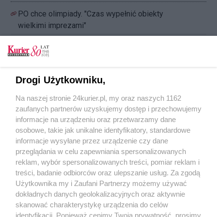
PO chce olimpiady. "Czas wypełnić obiekty
wielkimi imprezami"
„Nie budują obiecanych dróg”. PO krytykuje
prawicę
Platforma pyta ministra o nabrzeża niedostępne
Drogi Użytkowniku,
na Dni Morza
Na naszej stronie 24kurier.pl, my oraz naszych 1162
Koalicja Obywatelska o seniorach
zaufanych partnerów uzyskujemy dostęp i przechowujemy
„Silni razem" na Krakowskiej
informacje na urządzeniu oraz przetwarzamy dane
osobowe, takie jak unikalne identyfikatory, standardowe
POGODA
informacje wysyłane przez urządzenie czy dane
przeglądania w celu zapewniania spersonalizowanych
reklam, wybór spersonalizowanych treści, pomiar reklam i
treści, badanie odbiorców oraz ulepszanie usług. Za zgodą
16
℃
Użytkownika my i Zaufani Partnerzy możemy używać
dokładnych danych geolokalizacyjnych oraz aktywnie
Zobacz prognozę na 3 dni
skanować charakterystykę urządzenia do celów
identyfikacji. Ponieważ cenimy Twoją prywatność, prosimy