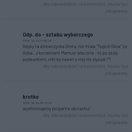
Aby odpowiedzieć na komentarz, musisz być
zalogowany.
Odp. do - sztabu wyborczego
2019-10-04 11:46:29
Gdyby ta dziewczynka Greta, nie miala "Tegich Glow" za
Soba... z korzeniami Mamusi wlacznie - to po za jej
podworkiem, nikt by nawet o niej nie slyszal ??
Aby odpowiedzieć na komentarz, musisz być
zalogowany.
krotko
2019-10-04 09:19:27
wyeliminujemy po/partie obciachu/
Aby odpowiedzieć na komentarz, musisz być
zalogowany.