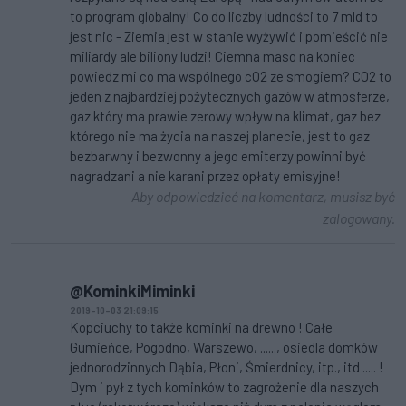
to program globalny! Co do liczby ludności to 7 mld to
jest nic - Ziemia jest w stanie wyżywić i pomieścić nie
miliardy ale biliony ludzi! Ciemna maso na koniec
powiedz mi co ma wspólnego cO2 ze smogiem? CO2 to
jeden z najbardziej pożytecznych gazów w atmosferze,
gaz który ma prawie zerowy wpływ na klimat, gaz bez
którego nie ma życia na naszej planecie, jest to gaz
bezbarwny i bezwonny a jego emiterzy powinni być
nagradzani a nie karani przez opłaty emisyjne!
Aby odpowiedzieć na komentarz, musisz być
zalogowany.
@KominkiMiminki
2019-10-03 21:09:15
Kopciuchy to także kominki na drewno ! Całe
Gumieńce, Pogodno, Warszewo, ......, osiedla domków
jednorodzinnych Dąbia, Płoni, Śmierdnicy, itp., itd ..... !
Dym i pył z tych kominków to zagrożenie dla naszych