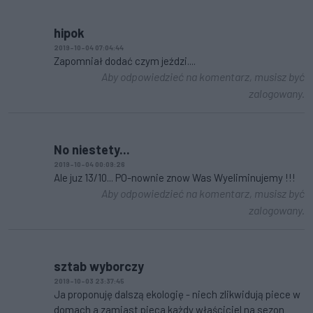
hipok
2019-10-04 07:04:44
Zapomniał dodać czym jeździ....
Aby odpowiedzieć na komentarz, musisz być
zalogowany.
No niestety...
2019-10-04 00:09:26
Ale juz 13/10... PO-nownie znow Was Wyeliminujemy !!!
Aby odpowiedzieć na komentarz, musisz być
zalogowany.
sztab wyborczy
2019-10-03 23:37:45
Ja proponuję dalszą ekologię - niech zlikwidują piece w
domach a zamiast pieca każdy właściciel na sezon