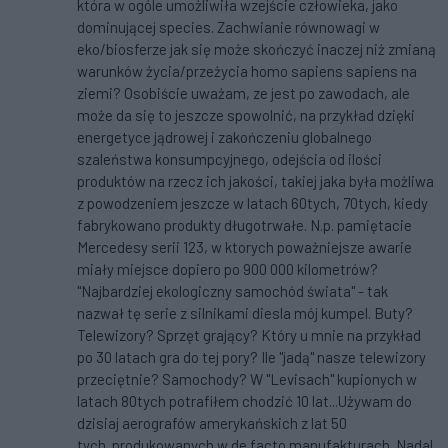
która w ogóle umożliwiła wzejście człowieka, jako
dominującej species. Zachwianie równowagi w
eko/biosferze jak się może skończyć inaczej niż zmianą
warunków życia/przeżycia homo sapiens sapiens na
ziemi? Osobiście uważam, ze jest po zawodach, ale
może da się to jeszcze spowolnić, na przykład dzięki
energetyce jądrowej i zakończeniu globalnego
szaleństwa konsumpcyjnego, odejścia od ilości
produktów na rzecz ich jakości, takiej jaka była możliwa
z powodzeniem jeszcze w latach 60tych, 70tych, kiedy
fabrykowano produkty długotrwałe. N.p. pamiętacie
Mercedesy serii 123, w ktorych poważniejsze awarie
miały miejsce dopiero po 900 000 kilometrów?
"Najbardziej ekologiczny samochód świata" - tak
nazwał tę serie z silnikami diesla mój kumpel. Buty?
Telewizory? Sprzęt grający? Który u mnie na przykład
po 30 latach gra do tej pory? Ile "jadą" nasze telewizory
przeciętnie? Samochody? W "Levisach" kupionych w
latach 80tych potrafiłem chodzić 10 lat...Używam do
dzisiaj aerografów amerykańskich z lat 50
tych..produkowanych w de facto manufakturach. Nadal