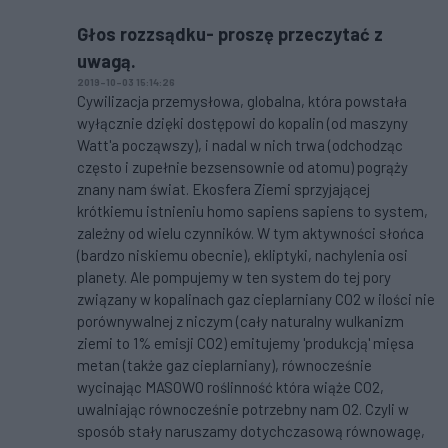
Głos rozzsądku- proszę przeczytać z
uwagą.
2019-10-03 15:14:26
Cywilizacja przemysłowa, globalna, która powstała
wyłącznie dzięki dostępowi do kopalin (od maszyny
Watt'a począwszy), i nadal w nich trwa (odchodząc
często i zupełnie bezsensownie od atomu) pogrąży
znany nam świat. Ekosfera Ziemi sprzyjającej
krótkiemu istnieniu homo sapiens sapiens to system,
zależny od wielu czynników. W tym aktywności słońca
(bardzo niskiemu obecnie), ekliptyki, nachylenia osi
planety. Ale pompujemy w ten system do tej pory
związany w kopalinach gaz cieplarniany CO2 w ilości nie
porównywalnej z niczym (cały naturalny wulkanizm
ziemi to 1% emisji CO2) emitujemy 'produkcją' mięsa
metan (także gaz cieplarniany), równocześnie
wycinając MASOWO roślinność która wiąże CO2,
uwalniając równocześnie potrzebny nam O2. Czyli w
sposób stały naruszamy dotychczasową równowagę,