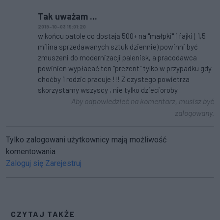
Tak uważam ...
2019-10-03 15:01:20
w końcu patole co dostają 500+ na "małpki" i fajki ( 1,5
milina sprzedawanych sztuk dziennie) powinni być
zmuszeni do modernizacji palenisk, a pracodawca
powinien wypłacać ten "prezent" tylko w przypadku gdy
choćby 1 rodzic pracuje !!! Z czystego powietrza
skorzystamy wszyscy , nie tylko dziecioroby.
Aby odpowiedzieć na komentarz, musisz być
zalogowany.
Tylko zalogowani użytkownicy mają możliwość
komentowania
Zaloguj się
Zarejestruj
CZYTAJ TAKŻE