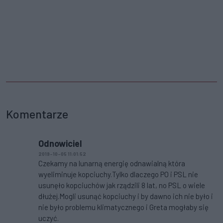
Komentarze
Odnowiciel
2019-10-05 11:01:52
Czekamy na lunarną energię odnawialną która
wyeliminuje kopciuchy.Tylko dlaczego PO i PSL nie
usunęło kopciuchów jak rządzili 8 lat, no PSL o wiele
dłużej.Mogli usunąć kopciuchy i by dawno ich nie było i
nie było problemu klimatycznego i Greta mogłaby się
uczyć.