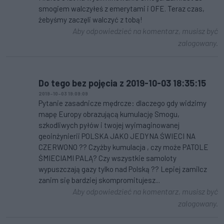
smogiem walczyłeś z emerytami i OFE. Teraz czas,
żebyśmy zaczęli walczyć z tobą!
Aby odpowiedzieć na komentarz, musisz być
zalogowany.
Do tego bez pojęcia z 2019-10-03 18:35:15
2019-10-03 19:09:09
Pytanie zasadnicze mędrcze: dlaczego gdy widzimy
mapę Europy obrazującą kumulację Smogu,
szkodliwych pyłów i twojej wyimaginowanej
geoinżynierii POLSKA JAKO JEDYNA ŚWIECI NA
CZERWONO ?? Czyżby kumulacja , czy może PATOLE
ŚMIECIAMI PALĄ? Czy wszystkie samoloty
wypuszczają gazy tylko nad Polską ?? Lepiej zamilcz
zanim się bardziej skompromitujesz...
Aby odpowiedzieć na komentarz, musisz być
zalogowany.