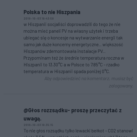
Polska to nie Hiszpania
2019-10-03 18:43:58
w Hiszpanii socjaliści doprowadzili do tego że nie
można mieć paneli PV na własny użytek i trzeba
ubiegać się o koncesje na wytwarzanie energii tak
samo jak duże koncerny energetyczne... większość
Hiszpanów zdemontowała instalacje PV...
Przypominam też że średnie temperatura roczna w
Hiszpanii to 13.30°C a w Polsce to 7.85°C - rzadko
temperatura w Hiszpanii spada poniżej 0°C.
Aby odpowiedzieć na komentarz, musisz być
zalogowany.
@Głos rozzsądku- proszę przeczytać z
uwagą.
2019-10-03 18:35:15
To nie głos rozsądku tylko lewacki bełkot - CO2 stanowi