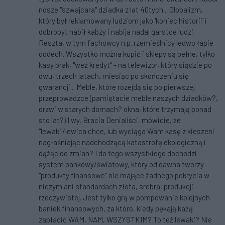
noszę "szwajcara" dziadka z lat 40tych... Globalizm,
który był reklamowany ludziom jako 'koniec historii' i
dobrobyt nabił kabzy i nabija nadal garstce ludzi.
Reszta, w tym fachowcy n.p. rzemieślnicy ledwo łapie
oddech. Wszystko można kupić i sklepy są pełne, tylko
kasy brak, "weź kredyt" - na telewizor, który siądzie po
dwu, trzech latach, miesiąc po skończeniu się
gwarancji... Meble, które rozejdą się po pierwszej
przeprowadzce (pamiętacie meble naszych dziadków?,
drzwi w starych domach? okna, które trzymają ponad
sto lat?) I wy, Bracia Denialiści, mówicie, że
"lewaki'/lewica chce, lub wyciąga Wam kasę z kieszeni
nagłaśniając nadchodzącą katastrofę ekologiczną i
dążąc do zmian? I do tego wszystkiego dochodzi
system bankowy/światowy, który od dawna tworzy
"produkty finansowe" nie mające żadnego pokrycia w
niczym ani standardach złota, srebra, produkcji
rzeczywistej. Jest tylko grą w pompowanie kolejnych
baniek finansowych, za które, kiedy pękają każą
zapłacić WAM, NAM, WSZYSTKIM? To też lewaki? Nie