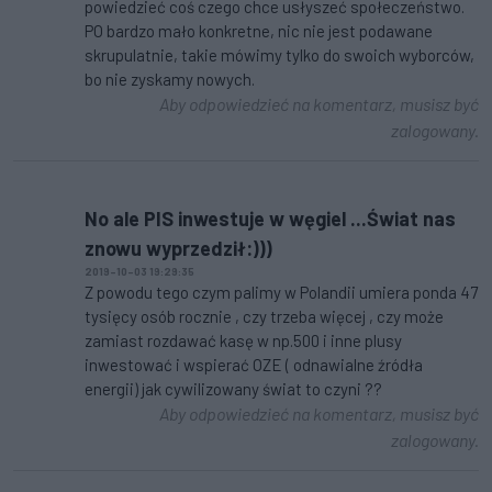
powiedzieć coś czego chce usłyszeć społeczeństwo.
PO bardzo mało konkretne, nic nie jest podawane
skrupulatnie, takie mówimy tylko do swoich wyborców,
bo nie zyskamy nowych.
Aby odpowiedzieć na komentarz, musisz być
zalogowany.
No ale PIS inwestuje w węgiel ...Świat nas
znowu wyprzedził:)))
2019-10-03 19:29:35
Z powodu tego czym palimy w Polandii umiera ponda 47
tysięcy osób rocznie , czy trzeba więcej , czy może
zamiast rozdawać kasę w np.500 i inne plusy
inwestować i wspierać OZE ( odnawialne źródła
energii) jak cywilizowany świat to czyni ??
Aby odpowiedzieć na komentarz, musisz być
zalogowany.