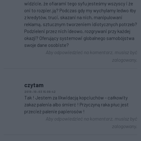
widzicie, że ofiarami tego syfu jesteśmy wszyscy i że
oni to rozpier..ją? Podczas gdy my wychylamy ledwo łby
z kredytów, truci, skazani na nich, manipulowani
reklamą, sztucznym tworzeniem idiotycznych potrzeb?
Podzieleni przez nich ideowo, rozgrywani przy każdej
okazji? Oferujący systemowi globalnego samobójstwa
swoje dane osobiste?
Aby odpowiedzieć na komentarz, musisz być
zalogowany.
czytam
2019-10-03 15:08:42
Tak ! Jestem za likwidacją kopciuchów - całkowity
zakaz palenia albo śmierć ! Przyczyną raka płuc jest
przecież palenie papierosów !
Aby odpowiedzieć na komentarz, musisz być
zalogowany.