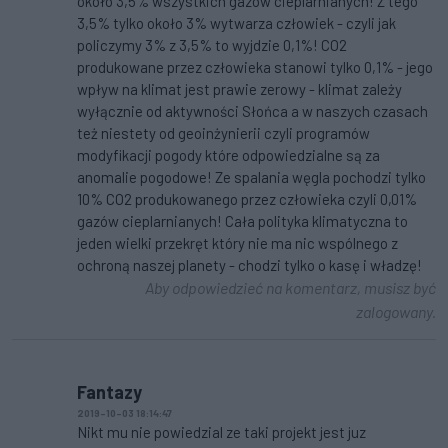
około 3,5% wszystkich gazów cieplarnianych! Z tego
3,5% tylko około 3% wytwarza człowiek - czyli jak
policzymy 3% z 3,5% to wyjdzie 0,1%! CO2
produkowane przez człowieka stanowi tylko 0,1% - jego
wpływ na klimat jest prawie zerowy - klimat zależy
wyłącznie od aktywności Słońca a w naszych czasach
też niestety od geoinżynierii czyli programów
modyfikacji pogody które odpowiedzialne są za
anomalie pogodowe! Ze spalania węgla pochodzi tylko
10% CO2 produkowanego przez człowieka czyli 0,01%
gazów cieplarnianych! Cała polityka klimatyczna to
jeden wielki przekręt który nie ma nic wspólnego z
ochroną naszej planety - chodzi tylko o kasę i władzę!
Aby odpowiedzieć na komentarz, musisz być
zalogowany.
Fantazy
2019-10-03 18:14:47
Nikt mu nie powiedzial ze taki projekt jest juz