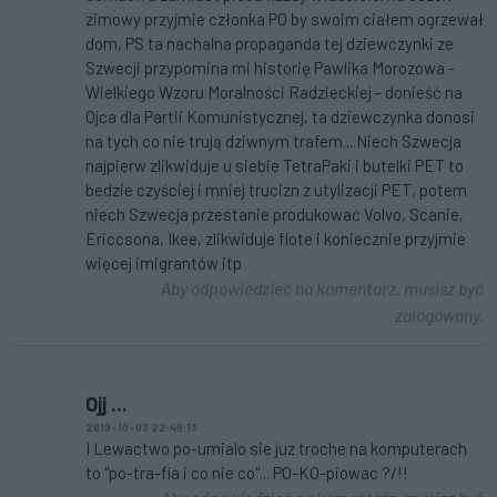
zimowy przyjmie członka PO by swoim ciałem ogrzewał
dom, PS ta nachalna propaganda tej dziewczynki ze
Szwecji przypomina mi historię Pawlika Morozowa -
Wielkiego Wzoru Moralności Radzieckiej - donieść na
Ojca dla Partii Komunistycznej, ta dziewczynka donosi
na tych co nie trują dziwnym trafem....Niech Szwecja
najpierw zlikwiduje u siebie TetraPaki i butelki PET to
bedzie czyściej i mniej trucizn z utylizacji PET, potem
niech Szwecja przestanie produkować Volvo, Scanie,
Ericcsona, Ikee, zlikwiduje flote i koniecznie przyjmie
więcej imigrantów itp
Aby odpowiedzieć na komentarz, musisz być
zalogowany.
Ojj ...
2019-10-03 22:48:13
I Lewactwo po-umialo sie juz troche na komputerach
to "po-tra-fia i co nie co"... PO-KO-piowac ?/!!