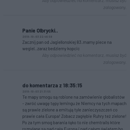
Aby odpowiedzieć na komentarz, musisz być
zalogowany.
Panie Olbrycki..
2019-10-03 22:46:58
Zacznij pan od Jagiellonskiej 83..mamy piece na
wegiel...zaraz bedziemy kopcic
Aby odpowiedzieć na komentarz, musisz być
zalogowany.
do komentarza z 18:35:15
2019-10-03 21:31:55
Te mapy smogu są robione na zamówienie globalistów
- zwróć uwagę tępy lemingu że Niemcy na tych mapach
są prawie zielone a emitują tyle zanieczyszczeń co
prawie cała Europa! Zobacz zagłębie Ruhry też zielone!
Po za tym smog barania łąko to nie chemtrails które
rozpylane są nad całą Europą i nad całym światem bo