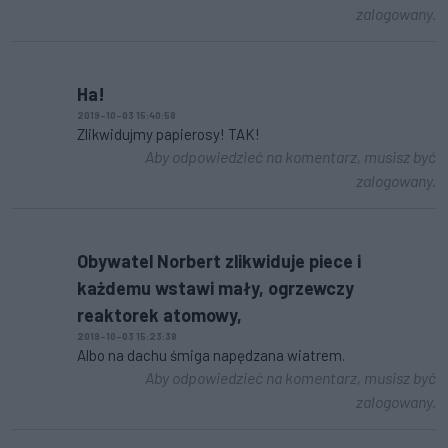
zalogowany.
Ha!
2019-10-03 15:40:58
Zlikwidujmy papierosy! TAK!
Aby odpowiedzieć na komentarz, musisz być
zalogowany.
Obywatel Norbert zlikwiduje piece i
każdemu wstawi mały, ogrzewczy
reaktorek atomowy,
2019-10-03 15:23:38
Albo na dachu śmiga napędzana wiatrem.
Aby odpowiedzieć na komentarz, musisz być
zalogowany.