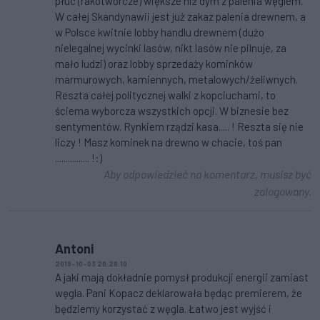
płuc (rakotwórcze) większe niż dym z palenia węglem.
W całej Skandynawii jest już zakaz palenia drewnem, a
w Polsce kwitnie lobby handlu drewnem (dużo
nielegalnej wycinki lasów, nikt lasów nie pilnuje, za
mało ludzi) oraz lobby sprzedaży kominków
marmurowych, kamiennych, metalowych/żeliwnych.
Reszta całej politycznej walki z kopciuchami, to
ściema wyborcza wszystkich opcji. W biznesie bez
sentymentów. Rynkiem rządzi kasa..... ! Reszta się nie
liczy ! Masz kominek na drewno w chacie, toś pan
................ !:)
Aby odpowiedzieć na komentarz, musisz być
zalogowany.
Antoni
2019-10-03 20:28:10
A jaki mają dokładnie pomysł produkcji energii zamiast
węgla. Pani Kopacz deklarowała będąc premierem, że
będziemy korzystać z węgla. Łatwo jest wyjść i