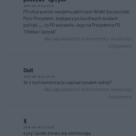
2019-06-10 22:42:11
PO chce pomóc swojemu jakim jest Wielki Szczeciński
Piotr Prezydent, żeglujacy po burzliwych wodach
polityki,,,,, to PO wstawiło Jego na Prezydenta PS
"Chleba i igrzysk"
Aby odpowiedzieć na komentarz, musisz być
zalogowany.
Ouit
2019-06-10 22:27:42
Ile z tych komentarzy napisał synalek radnej?
Aby odpowiedzieć na komentarz, musisz być
zalogowany.
)(
2019-06-10 22:14:56
Łysy i pudel znowu się ośmieszają