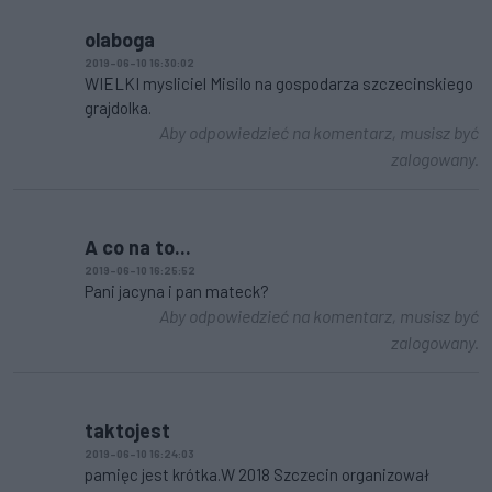
olaboga
2019-06-10 16:30:02
WIELKI mysliciel Misilo na gospodarza szczecinskiego
grajdolka.
Aby odpowiedzieć na komentarz, musisz być
zalogowany.
A co na to...
2019-06-10 16:25:52
Pani jacyna i pan mateck?
Aby odpowiedzieć na komentarz, musisz być
zalogowany.
taktojest
2019-06-10 16:24:03
pamięc jest krótka.W 2018 Szczecin organizował