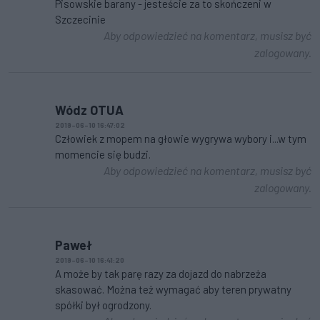
Pisowskie barany - jesteście za to skończeni w
Szczecinie
Aby odpowiedzieć na komentarz, musisz być
zalogowany.
Wódz OTUA
2019-06-10 16:47:02
Człowiek z mopem na głowie wygrywa wybory i...w tym
momencie się budzi.
Aby odpowiedzieć na komentarz, musisz być
zalogowany.
Paweł
2019-06-10 16:41:20
A może by tak parę razy za dojazd do nabrzeża
skasować. Można też wymagać aby teren prywatny
spółki był ogrodzony.