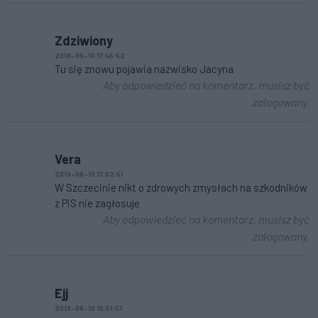
Zdziwiony
2019-06-10 17:45:52
Tu się znowu pojawia nazwisko Jacyna
Aby odpowiedzieć na komentarz, musisz być
zalogowany.
Vera
2019-06-10 17:02:51
W Szczecinie nikt o zdrowych zmysłach na szkodników
z PiS nie zagłosuje
Aby odpowiedzieć na komentarz, musisz być
zalogowany.
Ejj
2019-06-10 16:51:57