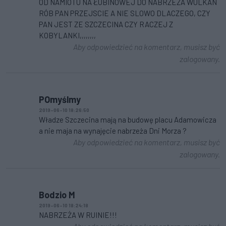
OD NAMIOTU NA ŁUBINOWEJ DO NABRZEZA WULKAN
RÓB PAN PRZEJSCIE A NIE SLOWO DLACZEGO, CZY
PAN JEST ZE SZCZECINA CZY RACZEJ Z
KOBYLANKI,,,,,,,,
Aby odpowiedzieć na komentarz, musisz być
zalogowany.
POmyślmy
2019-06-10 18:26:50
Władze Szczecina mają na budowę placu Adamowicza
a nie maja na wynajęcie nabrzeża Dni Morza ?
Aby odpowiedzieć na komentarz, musisz być
zalogowany.
Bodzio M
2019-06-10 18:24:18
NABRZEŻA W RUINIE!!!