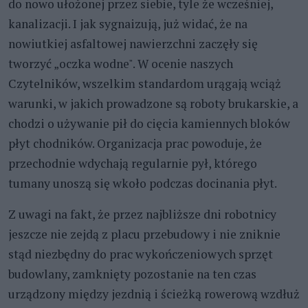
do nowo ułożonej przez siebie, tyle że wcześniej,
kanalizacji. I jak sygnaizują, już widać, że na
nowiutkiej asfaltowej nawierzchni zaczęły się
tworzyć „oczka wodne". W ocenie naszych
Czytelników, wszelkim standardom urągają wciąż
warunki, w jakich prowadzone są roboty brukarskie, a
chodzi o używanie pił do cięcia kamiennych bloków
płyt chodników. Organizacja prac powoduje, że
przechodnie wdychają regularnie pył, którego
tumany unoszą się wkoło podczas docinania płyt.
Z uwagi na fakt, że przez najbliższe dni robotnicy
jeszcze nie zejdą z placu przebudowy i nie zniknie
stąd niezbędny do prac wykończeniowych sprzęt
budowlany, zamknięty pozostanie na ten czas
urządzony między jezdnią i ścieżką rowerową wzdłuż