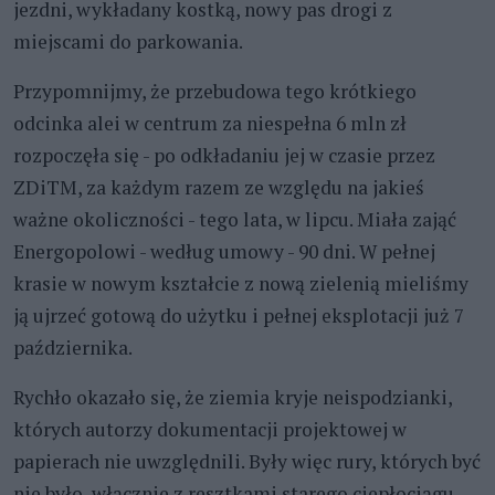
jezdni, wykładany kostką, nowy pas drogi z
miejscami do parkowania.
Przypomnijmy, że przebudowa tego krótkiego
odcinka alei w centrum za niespełna 6 mln zł
rozpoczęła się - po odkładaniu jej w czasie przez
ZDiTM, za każdym razem ze względu na jakieś
ważne okoliczności - tego lata, w lipcu. Miała zająć
Energopolowi - według umowy - 90 dni. W pełnej
krasie w nowym kształcie z nową zielenią mieliśmy
ją ujrzeć gotową do użytku i pełnej eksplotacji już 7
października.
Rychło okazało się, że ziemia kryje neispodzianki,
których autorzy dokumentacji projektowej w
papierach nie uwzględnili. Były więc rury, których być
nie było, włącznie z resztkami starego ciepłociągu,