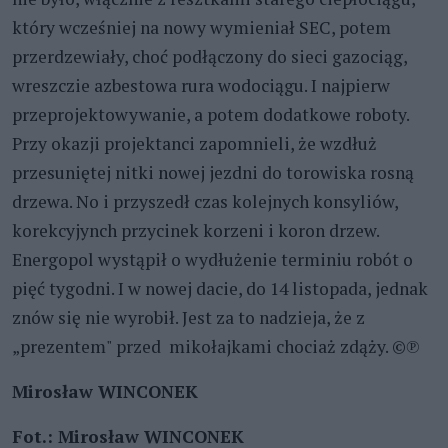
który wcześniej na nowy wymieniał SEC, potem
przerdzewiały, choć podłączony do sieci gazociąg,
wreszczie azbestowa rura wodociągu. I najpierw
przeprojektowywanie, a potem dodatkowe roboty.
Przy okazji projektanci zapomnieli, że wzdłuż
przesuniętej nitki nowej jezdni do torowiska rosną
drzewa. No i przyszedł czas kolejnych konsyliów,
korekcyjynch przycinek korzeni i koron drzew.
Energopol wystąpił o wydłużenie terminiu robót o
pięć tygodni. I w nowej dacie, do 14 listopada, jednak
znów się nie wyrobił. Jest za to nadzieja, że z
„prezentem" przed mikołajkami chociaż zdąży. ©℗
Mirosław WINCONEK
Fot.: Mirosław WINCONEK