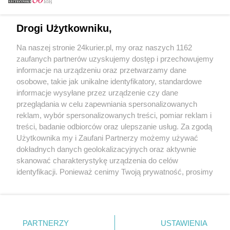
CZYTAJ TAKŻE
Drogi Użytkowniku,
Zaiskrzyło na otwarciu hali [GALERIA, FILM]
Na naszej stronie 24kurier.pl, my oraz naszych 1162
W czwartek aleja przejezdna
zaufanych partnerów uzyskujemy dostęp i przechowujemy
Niepodległości czeka na Joannę d’Arc [GALERIA]
informacje na urządzeniu oraz przetwarzamy dane
osobowe, takie jak unikalne identyfikatory, standardowe
POGODA
informacje wysyłane przez urządzenie czy dane
przeglądania w celu zapewniania spersonalizowanych
reklam, wybór spersonalizowanych treści, pomiar reklam i
treści, badanie odbiorców oraz ulepszanie usług. Za zgodą
14
℃
Użytkownika my i Zaufani Partnerzy możemy używać
dokładnych danych geolokalizacyjnych oraz aktywnie
Zobacz prognozę na 3 dni
skanować charakterystykę urządzenia do celów
identyfikacji. Ponieważ cenimy Twoją prywatność, prosimy
o zgodę na korzystanie z tych technologii poprzez
kliknięcie „Akceptuję”. Zgoda jest dobrowolna i zawsze
możesz ją zmienić/wycofać klikając przycisk ustawień
prywatności znajdujący się w lewym dolnym rogu strony
PARTNERZY
USTAWIENIA
Copyright © 2022 Kurier Szczeciński sp. z o.o.
. Niektóre rodzaje przetwarzania danych nie wymagają