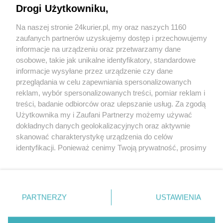
Drogi Użytkowniku,
Sumienie i obrona zwierząt. Demonstracja w
Na naszej stronie 24kurier.pl, my oraz naszych 1160
Szczecinie
zaufanych partnerów uzyskujemy dostęp i przechowujemy
Ratownicy uratowali osłabionego bielika
informacje na urządzeniu oraz przetwarzamy dane
osobowe, takie jak unikalne identyfikatory, standardowe
POGODA
informacje wysyłane przez urządzenie czy dane
przeglądania w celu zapewniania spersonalizowanych
reklam, wybór spersonalizowanych treści, pomiar reklam i
treści, badanie odbiorców oraz ulepszanie usług. Za zgodą
24
℃
Użytkownika my i Zaufani Partnerzy możemy używać
dokładnych danych geolokalizacyjnych oraz aktywnie
Zobacz prognozę na 3 dni
skanować charakterystykę urządzenia do celów
identyfikacji. Ponieważ cenimy Twoją prywatność, prosimy
o zgodę na korzystanie z tych technologii poprzez
kliknięcie „Akceptuję”. Zgoda jest dobrowolna i zawsze
możesz ją zmienić/wycofać klikając przycisk ustawień
prywatności znajdujący się w lewym dolnym rogu strony
Copyright © 2022 Kurier Szczeciński sp. z o.o.
PARTNERZY
USTAWIENIA
. Niektóre rodzaje przetwarzania danych nie wymagają
Wszelkie prawa zastrzeżone
zgody użytkownika, ale masz prawo sprzeciwić się