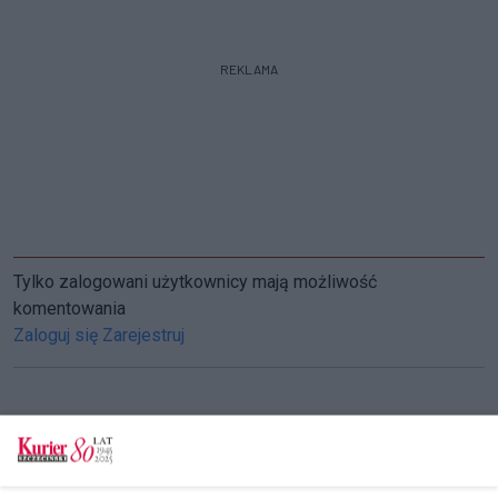
REKLAMA
Tylko zalogowani użytkownicy mają możliwość
komentowania
Zaloguj się
Zarejestruj
CZYTAJ TAKŻE
Protestowali w obronie zwierząt [GALERIA]