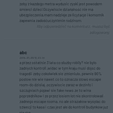
zeby z kazdego metra wydusic zyski jest powodem
smierci dzieci.Oczywiscie działalność nie ma
ubezpieczenia,mam nadzieje ze licytacje i komornik
zapewnia zadośćuczynienie rodzinom.
Aby odpowiedzieć na komentarz, musisz być
zalogowany.
abc
2019-01-06 15:23:36
a przez ostatnie 3 lata co sluzby robily? nie bylo
zadnych kontroli ,widac w tym kraju musi dojsc do
tragedii zeby cokolwiek sie zmieniulo, pewnie 90%
poslow nie wie nawet co to oznacza slowo escape
room-do dzisiaj ,oczywiscie zaraz w dezinfo i
szczujniach pojawi sie fake news ze to wina
poprzednikow i ze przez losiem lot nie skontrolowali
zadnego escape rooma, no ale strazakow wysylac do
szwecji to kasa i czas jest ale do kontroli budynkow juz
nie ma....