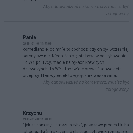
Aby odpowiedzieć na komentarz, musisz być
zalogowany.
Panie
2019-01-06 14:31:09
komediancie, co mnie to obchodzi czy on był wcześniej
karany czy nie. Niech Pan się nie bawi w politykowanie.
To WY politycy, macie na rękach krew tych
dziewczynek. To WY stanowicie prawo i uchwalacie
przepisy. I ten wypadek to wyłącznie wasza wina.
Aby odpowiedzieć na komentarz, musisz być
zalogowany.
Krzychu
2019-01-06 13:30:16
i jak za komuny - areszt, szybki, pokazowy proces i kilka
lat odsiadki (na szczęście dla tego człowieka zniesiono