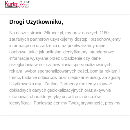
Prokuratura: Gaz przyczyną pożaru i śmierci
nastolatek w escape roomie (akt. 1)
W escape roomie, w którym doszło do pożaru,
Drogi Użytkowniku,
było wiele niedociągnięć (akt. 1)
Na naszej stronie 24kurier.pl, my oraz naszych 1160
Pożar Escape Roomu. Pięć nastolatek nie żyje
zaufanych partnerów uzyskujemy dostęp i przechowujemy
(akt. 3)
informacje na urządzeniu oraz przetwarzamy dane
osobowe, takie jak unikalne identyfikatory, standardowe
POGODA
informacje wysyłane przez urządzenie czy dane
przeglądania w celu zapewniania spersonalizowanych
reklam, wybór spersonalizowanych treści, pomiar reklam i
treści, badanie odbiorców oraz ulepszanie usług. Za zgodą
19
℃
Użytkownika my i Zaufani Partnerzy możemy używać
dokładnych danych geolokalizacyjnych oraz aktywnie
Zobacz prognozę na 3 dni
skanować charakterystykę urządzenia do celów
identyfikacji. Ponieważ cenimy Twoją prywatność, prosimy
o zgodę na korzystanie z tych technologii poprzez
kliknięcie „Akceptuję”. Zgoda jest dobrowolna i zawsze
możesz ją zmienić/wycofać klikając przycisk ustawień
prywatności znajdujący się w lewym dolnym rogu strony