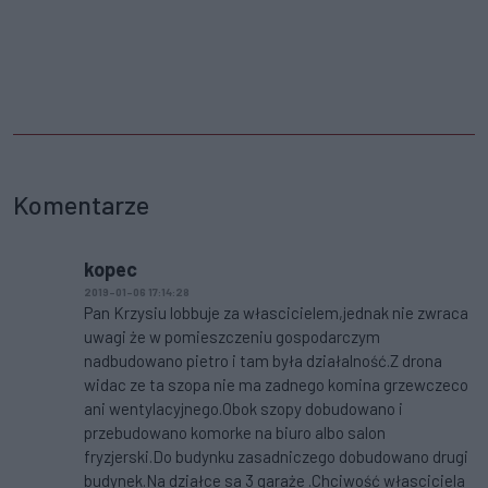
Komentarze
kopec
2019-01-06 17:14:28
Pan Krzysiu lobbuje za włascicielem,jednak nie zwraca
uwagi że w pomieszczeniu gospodarczym
nadbudowano pietro i tam była działalność.Z drona
widac ze ta szopa nie ma zadnego komina grzewczeco
ani wentylacyjnego.Obok szopy dobudowano i
przebudowano komorke na biuro albo salon
fryzjerski.Do budynku zasadniczego dobudowano drugi
budynek.Na działce sa 3 garaże .Chciwość własciciela