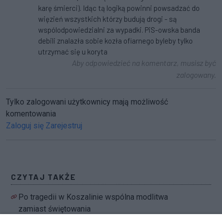
karę śmierci). Idąc tą logiką powinni powsadzać do
więzień wszystkich którzy budują drogi - są
wspólodpowiedzialni za wypadki. PiS-owska banda
debili znalazła sobie kozła ofiarnego byleby tylko
utrzymać się u koryta
Aby odpowiedzieć na komentarz, musisz być
zalogowany.
Tylko zalogowani użytkownicy mają możliwość
komentowania
Zaloguj się
Zarejestruj
CZYTAJ TAKŻE
Po tragedii w Koszalinie wspólna modlitwa
zamiast świętowania