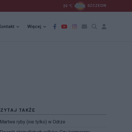
20
℃
SZCZECIN
Kontakt
Więcej
CZYTAJ TAKŻE
Martwe ryby (nie tylko) w Odrze