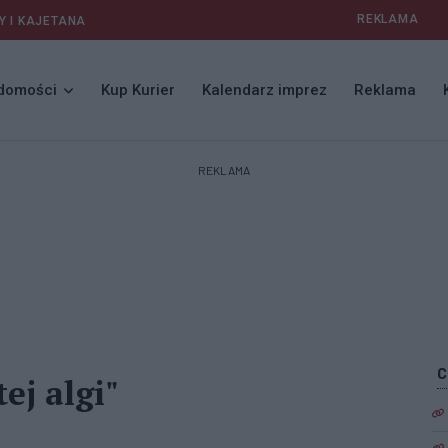
REKLAMA
Y I KAJETANA
domości
Kup Kurier
Kalendarz imprez
Reklama
REKLAMA
ej algi"