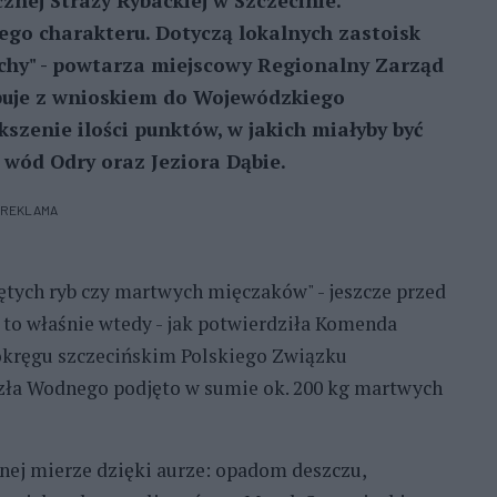
nej Straży Rybackiej w Szczecinie.
go charakteru. Dotyczą lokalnych zastoisk
uchy" - powtarza miejscowy Regionalny Zarząd
puje z wnioskiem do Wojewódzkiego
szenie ilości punktów, w jakich miałyby być
wód Odry oraz Jeziora Dąbie.
REKLAMA
ych ryb czy martwych mięczaków" - jeszcze przed
to właśnie wtedy - jak potwierdziła Komenda
 okręgu szczecińskim Polskiego Związku
zła Wodnego podjęto w sumie ok. 200 kg martwych
wnej mierze dzięki aurze: opadom deszczu,