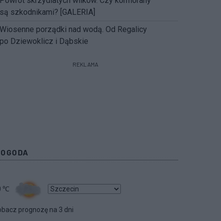
Powrót skrzydlatych wilków. Czy kormorany
są szkodnikami? [GALERIA]
Wiosenne porządki nad wodą. Od Regalicy
po Dziewoklicz i Dąbskie
REKLAMA
POGODA
0
℃
bacz prognozę na 3 dni