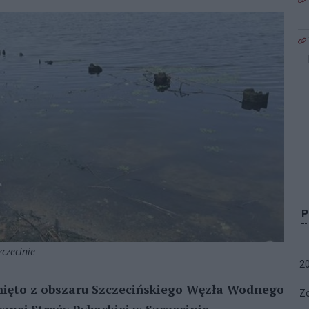
zczecinie
2
sunięto z obszaru Szczecińskiego Węzła Wodnego
Zo