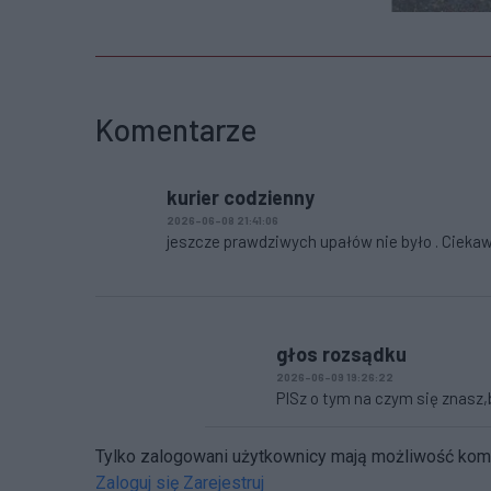
Komentarze
kurier codzienny
2026-06-08 21:41:06
jeszcze prawdziwych upałów nie było . Ciekawe
głos rozsądku
2026-06-09 19:26:22
PISz o tym na czym się znasz,b
Tylko zalogowani użytkownicy mają możliwość ko
Zaloguj się
Zarejestruj