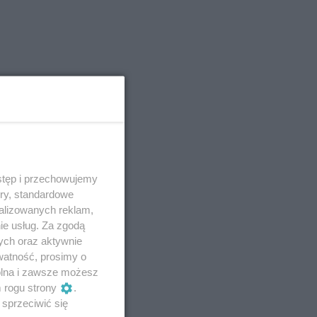
stęp i przechowujemy
ory, standardowe
alizowanych reklam,
ie usług. Za zgodą
ych oraz aktywnie
watność, prosimy o
wolna i zawsze możesz
m rogu strony
.
sprzeciwić się