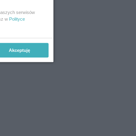
 naszych serwisów
esz w
Polityce
Akceptuję