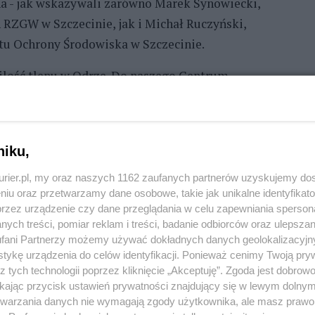
lna - jak wskazywali zarówno Marek Synowiecki,
 RZGW w Szczecinie, jak i Michał Ruczyński,
u Ochrony Środowiska w Szczecinie.
 ilość tlenu w Odrze. Do naszego Centrum
we niepokojące sygnały, nie pojawiły się żadne
pewniała Paulina Heigel, rzeczniczka prasowa
niku,
atrolowy wyruszyły jednostki Komendy Powiatowej
kurier.pl, my oraz naszych 1162 zaufanych partnerów uzyskujemy do
 stwierdziły - jak informował Mariusz Kiriaka,
niu oraz przetwarzamy dane osobowe, takie jak unikalne identyfikat
lejnych śniętych ryb i mięczaków w obszarze
przez urządzenie czy dane przeglądania w celu zapewniania sperson
ych treści, pomiar reklam i treści, badanie odbiorców oraz ulepszan
lnym odcinku Odry oraz Jeziorze Dąbie
fani Partnerzy możemy używać dokładnych danych geolokalizacyjn
tykę urządzenia do celów identyfikacji. Ponieważ cenimy Twoją pry
z tych technologii poprzez kliknięcie „Akceptuję”. Zgoda jest dobro
iu przeprowadził badania jakości wody w Odrze i
ikając przycisk ustawień prywatności znajdujący się w lewym dolny
ach: przy Bulwarze Piastowski, w Kanale Zielonym, w
etwarzania danych nie wymagają zgody użytkownika, ale masz prawo 