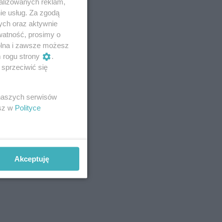
alizowanych reklam,
ie usług. Za zgodą
ych oraz aktywnie
watność, prosimy o
wolna i zawsze możesz
m rogu strony
.
sprzeciwić się
 naszych serwisów
esz w
Polityce
Akceptuję