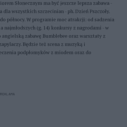
eziorem Słonecznym ma być jeszcze lepsza zabawa -
 dla wszystkich szczecinian - ph. Dzień Pszczoły.
 do północy. W programie moc atrakcji: od sadzenia
a najmłodszych (g. 14) konkursy z nagrodami - w
po angielską zabawę Bumblebee oraz warsztaty z
zapylaczy. Będzie też scena z muzyką i
pieczenia podpłomyków z miodem oraz do
REKLAMA