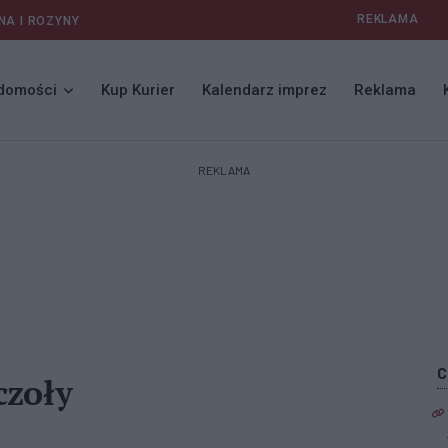
REKLAMA
NA I ROZYNY
domości
Kup Kurier
Kalendarz imprez
Reklama
REKLAMA
zczoły