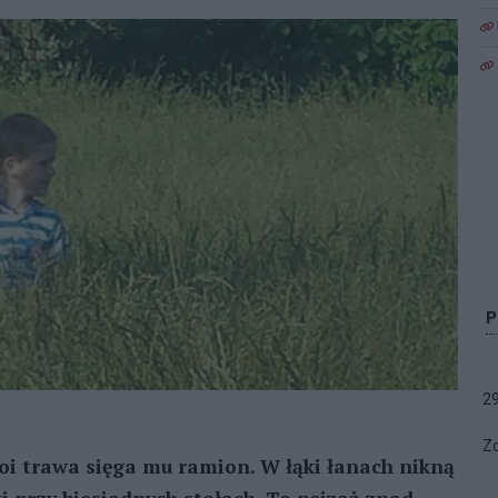
2
Zo
toi trawa sięga mu ramion. W łąki łanach nikną