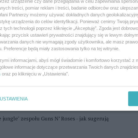
przez urządzenie czy dane przeglądania w celu zapewniania sperson
 trawa jest bardzo wysoka, każde jest ważne".
ych treści, pomiar reklam i treści, badanie odbiorców oraz ulepszan
fani Partnerzy możemy używać dokładnych danych geolokalizacyjn
entowana przez rzecznika Andrzeja Kusa: „W
tykę urządzenia do celów identyfikacji. Ponieważ cenimy Twoją pry
 koszenie trawy. W pierwszym prace objęły
z tych technologii poprzez kliknięcie „Akceptuję”. Zgoda jest dobro
ikając przycisk ustawień prywatności znajdujący się w lewym dolny
arki. Koszenie zakończy się w połowie czerwca.
etwarzania danych nie wymagają zgody użytkownika, ale masz prawo 
 11 do 24. Czwarte, sierpniowe, potrwa od 29
. Preferencje będą miały zastosowania tylko na tej witrynie.
dziernika do końca miesiąca".
szymi informacjami, abyś mógł świadomie i komfortowo korzystać z
gółowe informacje dotyczące przetwarzania Twoich danych znajdzi
nalnych stanie na wysokości zadania i nie
s
oraz po kliknięciu w „Ustawienia”.
iej wobec zagrożenia kleszczami. Jeżeli jednak
mę kosiarkę i sam się za to zabiorę, zapraszając do
elnicy - zapowiada Michał Wilkocki,
USTAWIENIA
dny.
 jungle" zespołu Guns N’ Roses - jak sugerują