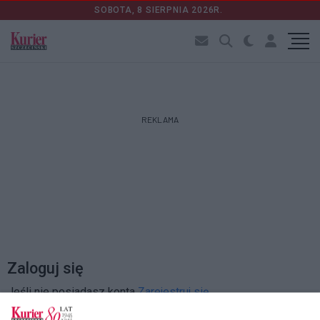
SOBOTA, 8 SIERPNIA 2026R.
REKLAMA
Zaloguj się
Jeśli nie posiadasz konta
Zarejestruj się