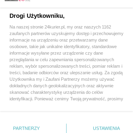
Email
Drogi Użytkowniku,
Na naszej stronie 24kurier.pl, my oraz naszych 1162
Hasło
zaufanych partnerów uzyskujemy dostęp i przechowujemy
informacje na urządzeniu oraz przetwarzamy dane
osobowe, takie jak unikalne identyfikatory, standardowe
informacje wysyłane przez urządzenie czy dane
Zapamiętać?
przeglądania w celu zapewniania spersonalizowanych
reklam, wybór spersonalizowanych treści, pomiar reklam i
Zaloguj
treści, badanie odbiorców oraz ulepszanie usług. Za zgodą
Użytkownika my i Zaufani Partnerzy możemy używać
Zapomniałem hasła
dokładnych danych geolokalizacyjnych oraz aktywnie
skanować charakterystykę urządzenia do celów
identyfikacji. Ponieważ cenimy Twoją prywatność, prosimy
o zgodę na korzystanie z tych technologii poprzez
kliknięcie „Akceptuję”. Zgoda jest dobrowolna i zawsze
możesz ją zmienić/wycofać klikając przycisk ustawień
prywatności znajdujący się w lewym dolnym rogu strony
PARTNERZY
Copyright © 2022 Kurier Szczeciński sp. z o.o.
USTAWIENIA
. Niektóre rodzaje przetwarzania danych nie wymagają