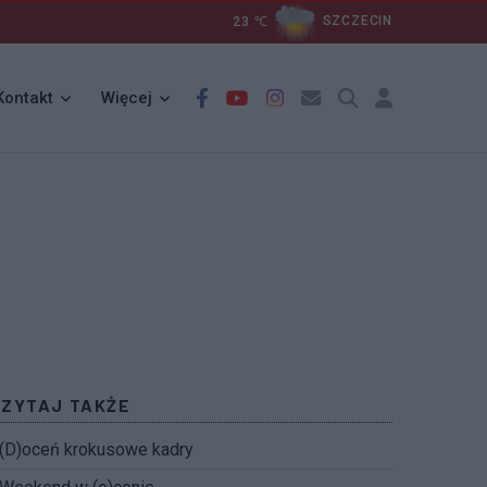
23
℃
SZCZECIN
Kontakt
Więcej
CZYTAJ TAKŻE
(D)oceń krokusowe kadry