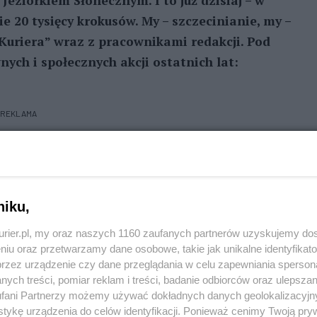
eziorkiem Słonecznym. I to już dzisiaj – w
 20 tysięcy krokusów. My – szczecinianie, my –
„Kuriera” wraz z pracownikami redakcji. Pod
ych i społecznych akcji ostatnich lat:
REKLAMA
nego za sprawą Czytelników, którzy właśnie to
ięc wszystkich do tworzenia kwiatowego dywanu,
i barwnych kwiatów: od żółtych po filetowe.
niku,
kurier.pl, my oraz naszych 1160 zaufanych partnerów uzyskujemy do
nym Szczecinie i przyjaciół redakcji wraz z Radą
niu oraz przetwarzamy dane osobowe, takie jak unikalne identyfikat
m (boiska, siłownia pod chmurką) nad brzegiem
przez urządzenie czy dane przeglądania w celu zapewniania sperson
 tego miejsca będziemu sadzili krokusy schodząc w
ych treści, pomiar reklam i treści, badanie odbiorców oraz ulepszan
fani Partnerzy możemy używać dokładnych danych geolokalizacyjn
m i rowerowym - w stronę ronda Gierosa i ul. Ku
tykę urządzenia do celów identyfikacji. Ponieważ cenimy Twoją pry