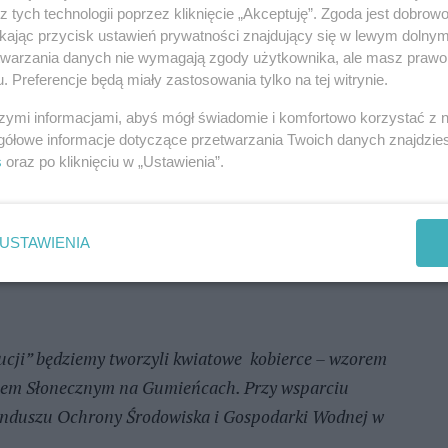
ie i punkcie naszej akcji. Pamiętając, że czeka
z tych technologii poprzez kliknięcie „Akceptuję”. Zgoda jest dobro
odziankami i spora satysfakcja ze zrobienia czegoś
ikając przycisk ustawień prywatności znajdujący się w lewym dolny
etwarzania danych nie wymagają zgody użytkownika, ale masz prawo 
y!
. Preferencje będą miały zastosowania tylko na tej witrynie.
ego – sobotniego odcinka „krokusowej rewolucji”
szymi informacjami, abyś mógł świadomie i komfortowo korzystać z
 niezbędny do ich sadzenia, czyli ogrodnicze
gółowe informacje dotyczące przetwarzania Twoich danych znajdzi
s
oraz po kliknięciu w „Ustawienia”.
z skromny poczęstunek. Tylko pogodę ducha trzeba
iej nie warto siedzieć bezczynnie w domu.
USTAWIENIA
 ©℗
lucji” będziemy tworzyli kwiatowe kobierce – wzorem
kiem Słonecznym na Gumieńcach. Przy wsparciu
unduszu Ochrony Środowiska i Gospodarki Wodnej w