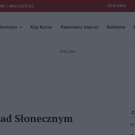
REKLAMA
AWY I WINCENTEGO
domości
Kup Kurier
Kalendarz imprez
Reklama
REKLAMA
nad Słonecznym