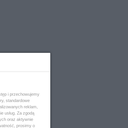
stęp i przechowujemy
ory, standardowe
alizowanych reklam,
ie usług. Za zgodą
ych oraz aktywnie
watność, prosimy o