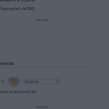
Weekend w (o)cenie
Zwycięstwo za SMS
REKLAMA
POGODA
3
℃
bacz prognozę na 3 dni
REKLAMA