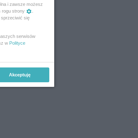
wolna i zawsze możesz
m rogu strony
.
sprzeciwić się
 naszych serwisów
esz w
Polityce
Akceptuję