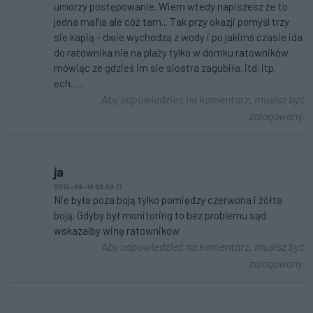
umorzy postępowanie. Wiem wtedy napiszesz że to
jedna mafia ale cóż tam... Tak przy okazji pomyśl trzy
sie kapią - dwie wychodzą z wody i po jakimś czasie ida
do ratownika nie na plaży tylko w domku ratowników
mówiąc ze gdzieś im sie siostra zagubiła. itd. itp.
ech......
Aby odpowiedzieć na komentarz, musisz być
zalogowany.
ja
2015-08-18 09:09:17
Nie była poza boją tylko pomiędzy czerwona i żółta
boją. Gdyby był monitoring to bez problemu sąd
wskazalby winę ratownikow
Aby odpowiedzieć na komentarz, musisz być
zalogowany.