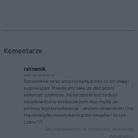
Komentarze
ratownik
2015-08-18 19:03:33
Ratowników teraz wszyscy będą bronić co ich znają i
są powiązani. Prawda jest taka ,że zbyt późno
wskoczyli z pomocą . Na szczęście jest za dużo
świadków którzy wiedzą jak było więc myślę ,że
poniosą tego konsekwencje . Jestem ratownikiem i nie
ma obowiązku nawoływania przez megafon i to tyle
czasu !!!!
Aby odpowiedzieć na komentarz, musisz być
zalogowany.