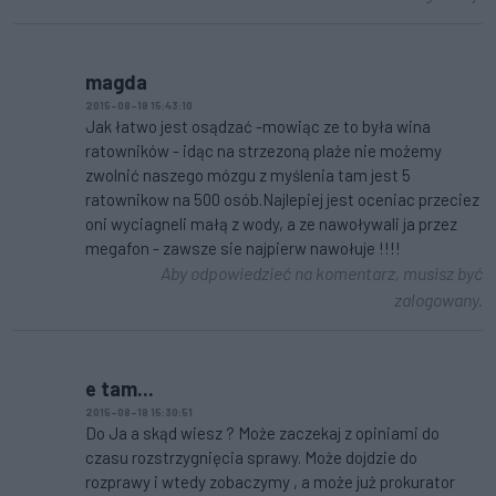
magda
2015-08-18 15:43:10
Jak łatwo jest osądzać -mowiąc ze to była wina
ratowników - idąc na strzezoną plaże nie możemy
zwolnić naszego mózgu z myślenia tam jest 5
ratownikow na 500 osób.Najlepiej jest oceniac przeciez
oni wyciagneli małą z wody, a ze nawoływali ja przez
megafon - zawsze sie najpierw nawołuje !!!!
Aby odpowiedzieć na komentarz, musisz być
zalogowany.
e tam...
2015-08-18 15:30:51
Do Ja a skąd wiesz ? Może zaczekaj z opiniami do
czasu rozstrzygnięcia sprawy. Może dojdzie do
rozprawy i wtedy zobaczymy , a może już prokurator